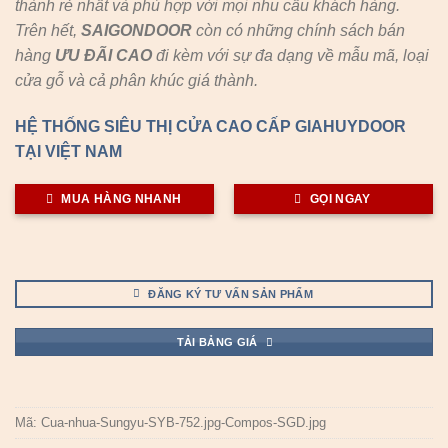
thành rẻ nhất và phù hợp với mọi nhu cầu khách hàng.
Trên hết,
SAIGONDOOR
còn có những chính sách bán
hàng
ƯU ĐÃI
CAO
đi kèm với sự đa dạng về mẫu mã, loại
cửa gỗ và cả phân khúc giá thành.
HỆ THỐNG SIÊU THỊ CỬA CAO CẤP GIAHUYDOOR
TẠI VIỆT NAM
MUA HÀNG NHANH
GỌI NGAY
ĐĂNG KÝ TƯ VẤN SẢN PHẨM
TẢI BẢNG GIÁ
Mã:
Cua-nhua-Sungyu-SYB-752.jpg-Compos-SGD.jpg