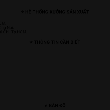
⭐ HỆ THỐNG XƯỞNG SẢN XUẤT
HCM.
ồng Nai.
ủ Chi, Tp.HCM.
⭐ THÔNG TIN CẦN BIẾT
⭐ BẢN ĐỒ