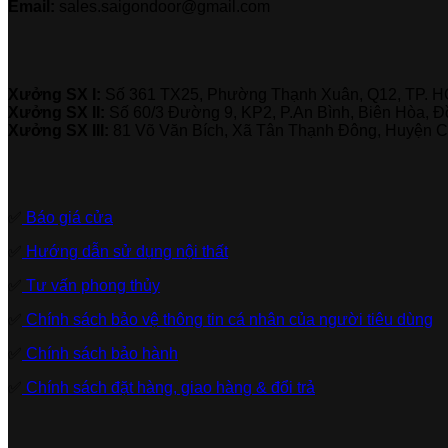
Email:
sales.saigondoor@gmail.com
Xưởng SX I:
Số 361 TX25, Phường Thạnh Xuân, Q12, TP. 
Xưởng SX II:
Số 60/3 Đường 9, KP2, P.An Bình, Biên Hòa, Đ
Xưởng SX III:
81 Võ Văn Bích, Xã Tân Thạnh Đông, Huyện C
✅
Báo giá cửa
✅
Hướng dẫn sử dụng nội thất
✅
Tư vấn phong thủy
✅
Chính sách bảo vệ thông tin cá nhân của người tiêu dùng
✅
Chính sách bảo hành
✅
Chính sách đặt hàng, giao hàng & đổi trả