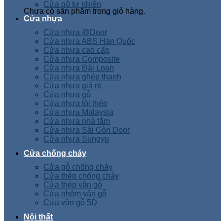
Cửa gỗ tự nhiên
Chưa có sản phẩm trong giỏ hàng.
Cửa nhựa
Cửa nhựa @Door
Cửa nhựa ABS Hàn Quốc
Cửa nhựa cao cấp
Cửa nhựa Composite
Cửa nhựa Đài Loan
Cửa nhựa ghép thanh
Cửa nhựa giá rẻ
Cửa nhựa gỗ
Cửa nhựa lõi thép
Cửa nhựa Malaysia
Cửa nhựa nhà tắm
Cửa nhựa Sài Gòn Door
Cửa nhựa Sungyu
Cửa chống cháy
Cửa gỗ chống cháy
Cửa thép chống cháy
Cửa thép vân gỗ
Cửa nhôm vân gỗ
Cửa vân gỗ 5D
Nội thất