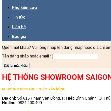
Phụ kiện cửa
Tin tức
Liên hệ
Báo giá
Quên mật khẩu? Vui lòng nhập tên đăng nhập hoặc địa chỉ ema
Bắt
Tên đăng nhập hoặc email
*
buộc
Đặt lại mật khẩu
HỆ THỐNG SHOWROOM SAIGO
SHOWROM BÌNH LỢI – PHẠM VĂN ĐỒNG
Địa chỉ:
Số 615 Phạm Văn Đồng, P. Hiệp Bình Chánh, Q. Th
Hotline:
0824.400.400