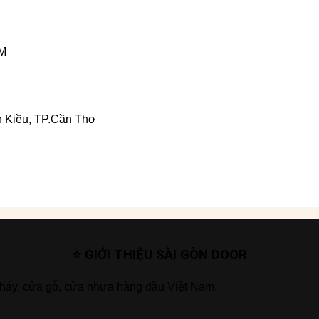
CM
 Kiều, TP.Cần Thơ
⭐ GIỚI THIỆU SÀI GÒN DOOR
cháy, cửa gỗ, cửa nhựa hàng đầu Việt Nam.