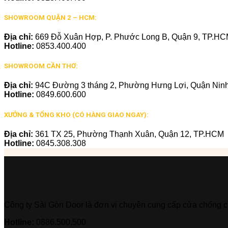
SHOWROOM QUẬN 2 – HCM:
Địa chỉ:
669 Đỗ Xuân Hợp, P. Phước Long B, Quận 9, TP.H
Hotline:
0853.400.400
SHOWROOM CẦN THƠ:
Địa chỉ:
94C Đường 3 tháng 2, Phường Hưng Lợi, Quận Ninh
Hotline:
0849.600.600
XƯỞNG & TỔNG KHO (CÓ HÀNG GIAO NGAY):
Địa chỉ:
361 TX 25, Phường Thạnh Xuân, Quận 12, TP.HCM
Hotline:
0845.308.308
Công ty Sài Gòn Door là đơn vị chuyên cung cấp cửa chống 
Hotline:
0886.500.500