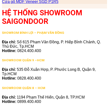
Cửa gỗ MDF Veneer SGD P1R5
HỆ THỐNG SHOWROOM
SAIGONDOOR
SHOWROM BÌNH LỢI – PHẠM VĂN ĐỒNG
Địa chỉ:
Số 615 Phạm Văn Đồng, P. Hiệp Bình Chánh, Q.
Thủ Đức, Tp.HCM
Hotline:
0824.400.400
SHOWROOM QUẬN 9 –HCM
Địa chỉ:
535 Đỗ Xuân Hợp, P. Phước Long B, Quận 9,
Tp.HCM
Hotline:
0828.400.400
SHOWROOM QUẬN 8 – HCM
Địa chỉ:
1194 Phạm Thế Hiển, Quận 8, TP.HCM
Hotline:
0899.400.400