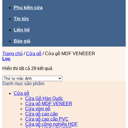
Phụ kiện cửa
Tin tức
Liên hệ
Báo giá
Trang chủ
/
Cửa gỗ
/
Cửa gỗ MDF VENEEER
Lọc
Hiển thị tất cả 29 kết quả
Danh mục sản phẩm
Cửa gỗ
Cửa Gỗ Hàn Quốc
Cửa gỗ MDF VENEER
Cửa vòm gỗ
Cửa gỗ cao cấp
Cửa gỗ cao cấp PVC
Cửa gỗ công nghiệp HDF