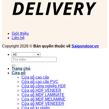
Giới thiệu
Liên hệ
Copyright 2026 ©
Bản quyền thuộc về
Saigondoor.vn
Tìm
kiếm:
Trang chủ
Cửa gỗ
Cửa gỗ cao cấp
Cửa gỗ cao cấp PVC
Cửa gỗ công nghiệp HDF
Cửa gỗ HDF VENEER
Cửa gỗ MDF LAMINATE
Cửa gỗ MDF MELAMINE
Cửa gỗ MDF VENEEER
Cửa gỗ tự nhiên