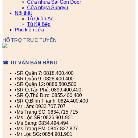
Cửa nhựa Sài Gòn Door
Cửa nhựa Sungyu
Nội thất
Tủ Quần Áo
Tủ Kệ Bếp
Phụ kiện cửa
HỖ TRỢ TRỰC TUYẾN
☎ TƯ VẤN BÁN HÀNG
▪️SR Quận 7: 0818.400.400
▪️SR Quận 9: 0828.400.400
▪️SR Quận 12: 0886.500.500
▪️SR Q.Tân Phú: 0899.400.400
▪️SR Q.Thủ Đức: 0855.400.400
▪️SR Q.Bình Thạnh: 0824.400.400
▪️Mr Lãm: 0933.707.707
▪️Ms Trang SG: 0834.715.715
▪️Ms Lộc SR: 0826.901.901
▪️Ms Sang: 0834.494.494
▪️Ms Trang FM: 0847.827.827
▪️Mr Lộc SG: 0854.901.901