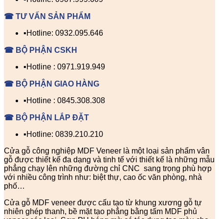
☎ TƯ VẤN SẢN PHẨM
▪️Hotline: 0932.095.646
☎ BỘ PHẬN CSKH
▪️Hotline : 0971.919.949
☎ BỘ PHẬN GIAO HÀNG
▪️Hotline : 0845.308.308
☎ BỘ PHẬN LẮP ĐẶT
▪️Hotline: 0839.210.210
Cửa gỗ công nghiệp MDF Veneer là một loại sản phẩm vân
gỗ được thiết kế đa dạng và tinh tế với thiết kế là những mẫu
phẳng chạy lên những đường chỉ CNC sang trọng phù hợp
với nhiều công trình như: biệt thự, cao ốc văn phòng, nhà
phố…
Cửa gỗ MDF veneer được cấu tạo từ khung xương gỗ tự
nhiên ghép thanh, bề mặt tạo phẳng bằng tấm MDF phủ