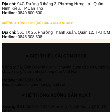
Địa chỉ:
94C Đường 3 tháng 2, Phường Hưng Lợi, Quận
Ninh Kiều, TP.Cần Thơ
Hotline:
0849.600.600
XƯỞNG & TỔNG KHO (CÓ HÀNG GIAO NGAY):
Địa chỉ:
361 TX 25, Phường Thạnh Xuân, Quận 12, TP.HCM
Hotline:
0845.308.308
⭐ GIỚI THIỆU SÀI GÒN DOOR
Công ty Sài Gòn Door là đơn vị chuyên cung cấp cửa chống
cháy, cửa gỗ, cửa nhựa hàng đầu Việt Nam.
Hotline:
0886.500.500
Email:
sales.saigondoor@gmail.com
⭐ HỆ THỐNG XƯỞNG SẢN XUẤT
Xưởng SX I:
Số 361 TX25, Phường Thạnh Xuân, Q12, TP.
HCM.