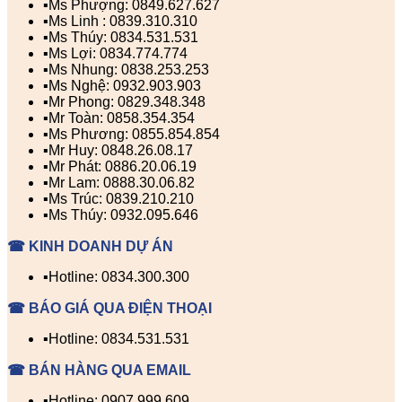
▪️Ms Phượng: 0849.627.627
▪️Ms Linh : 0839.310.310
▪️Ms Thúy: 0834.531.531
▪️Ms Lợi: 0834.774.774
▪️Ms Nhung: 0838.253.253
▪️Ms Nghệ: 0932.903.903
▪️Mr Phong: 0829.348.348
▪️Mr Toàn: 0858.354.354
▪️Ms Phương: 0855.854.854
▪️Mr Huy: 0848.26.08.17
▪️Mr Phát: 0886.20.06.19
▪️Mr Lam: 0888.30.06.82
▪️Ms Trúc: 0839.210.210
▪️Ms Thúy: 0932.095.646
☎ KINH DOANH DỰ ÁN
▪️Hotline: 0834.300.300
☎ BÁO GIÁ QUA ĐIỆN THOẠI
▪️Hotline: 0834.531.531
☎ BÁN HÀNG QUA EMAIL
▪️Hotline: 0907.999.609