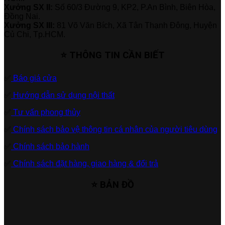
Xưởng SX II:
Số 60/3 Đường 9, KP2, P.An Bình, Biên Hòa,
Đồng Nai.
Xưởng SX III:
81 Võ Văn Bích, Xã Tân Thạnh Đông, Huyện
Củ Chi, Tp.HCM.
⭐ THÔNG TIN CẦN BIẾT
✅
Báo giá cửa
✅
Hướng dẫn sử dụng nội thất
✅
Tư vấn phong thủy
✅
Chính sách bảo vệ thông tin cá nhân của người tiêu dùng
✅
Chính sách bảo hành
✅
Chính sách đặt hàng, giao hàng & đổi trả
⭐ BẢN ĐỒ