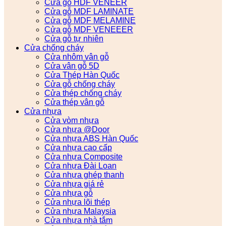
Cửa gỗ HDF VENEER
Cửa gỗ MDF LAMINATE
Cửa gỗ MDF MELAMINE
Cửa gỗ MDF VENEEER
Cửa gỗ tự nhiên
Cửa chống cháy
Cửa nhôm vân gỗ
Cửa vân gỗ 5D
Cửa Thép Hàn Quốc
Cửa gỗ chống cháy
Cửa thép chống cháy
Cửa thép vân gỗ
Cửa nhựa
Cửa vòm nhựa
Cửa nhựa @Door
Cửa nhựa ABS Hàn Quốc
Cửa nhựa cao cấp
Cửa nhựa Composite
Cửa nhựa Đài Loan
Cửa nhựa ghép thanh
Cửa nhựa giá rẻ
Cửa nhựa gỗ
Cửa nhựa lõi thép
Cửa nhựa Malaysia
Cửa nhựa nhà tắm