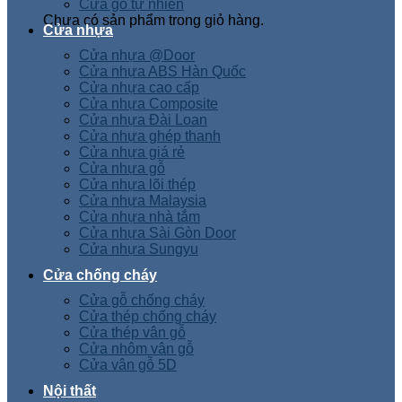
Cửa gỗ tự nhiên
Chưa có sản phẩm trong giỏ hàng.
Cửa nhựa
Cửa nhựa @Door
Cửa nhựa ABS Hàn Quốc
Cửa nhựa cao cấp
Cửa nhựa Composite
Cửa nhựa Đài Loan
Cửa nhựa ghép thanh
Cửa nhựa giá rẻ
Cửa nhựa gỗ
Cửa nhựa lõi thép
Cửa nhựa Malaysia
Cửa nhựa nhà tắm
Cửa nhựa Sài Gòn Door
Cửa nhựa Sungyu
Cửa chống cháy
Cửa gỗ chống cháy
Cửa thép chống cháy
Cửa thép vân gỗ
Cửa nhôm vân gỗ
Cửa vân gỗ 5D
Nội thất