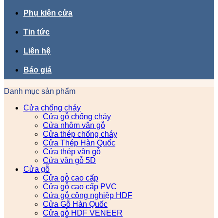
Phụ kiện cửa
Tin tức
Liên hệ
Báo giá
Danh mục sản phẩm
Cửa chống cháy
Cửa gỗ chống cháy
Cửa nhôm vân gỗ
Cửa thép chống cháy
Cửa Thép Hàn Quốc
Cửa thép vân gỗ
Cửa vân gỗ 5D
Cửa gỗ
Cửa gỗ cao cấp
Cửa gỗ cao cấp PVC
Cửa gỗ công nghiệp HDF
Cửa Gỗ Hàn Quốc
Cửa gỗ HDF VENEER