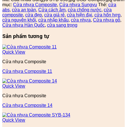
mục:
Cửa nhựa Composite
,
Cửa nhựa Sungyu
Thẻ:
cửa
abs
,
cửa an toàn
,
Cửa cách âm
,
cửa chống nước
,
cửa
composite
,
cửa đẹp
,
cửa giá rẻ
,
cửa hiện đại
,
cửa hổn hợp
,
cửa nguyên khối
,
cửa nhập khẩu
,
cửa nhựa
,
Cửa nhựa gỗ
,
Cửa nhựa Hàn Quốc
,
cửa sang trọng
Sản phẩm tương tự
Quick View
Cửa nhựa Composite
Cửa nhựa Composite 11
Quick View
Cửa nhựa Composite
Cửa nhựa Composite 14
Quick View