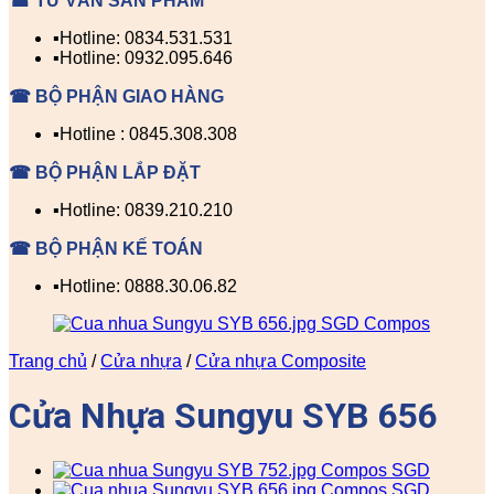
☎ TƯ VẤN SẢN PHẨM
▪️Hotline: 0834.531.531
▪️Hotline: 0932.095.646
☎ BỘ PHẬN GIAO HÀNG
▪️Hotline : 0845.308.308
☎ BỘ PHẬN LẮP ĐẶT
▪️Hotline: 0839.210.210
☎ BỘ PHẬN KẾ TOÁN
▪️Hotline: 0888.30.06.82
Trang chủ
/
Cửa nhựa
/
Cửa nhựa Composite
Cửa Nhựa Sungyu SYB 656