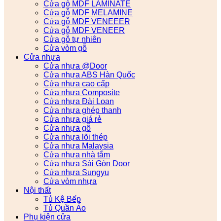
Cửa gỗ MDF LAMINATE
Cửa gỗ MDF MELAMINE
Cửa gỗ MDF VENEEER
Cửa gỗ MDF VENEER
Cửa gỗ tự nhiên
Cửa vòm gỗ
Cửa nhựa
Cửa nhựa @Door
Cửa nhựa ABS Hàn Quốc
Cửa nhựa cao cấp
Cửa nhựa Composite
Cửa nhựa Đài Loan
Cửa nhựa ghép thanh
Cửa nhựa giá rẻ
Cửa nhựa gỗ
Cửa nhựa lõi thép
Cửa nhựa Malaysia
Cửa nhựa nhà tắm
Cửa nhựa Sài Gòn Door
Cửa nhựa Sungyu
Cửa vòm nhựa
Nội thất
Tủ Kệ Bếp
Tủ Quần Áo
Phụ kiện cửa