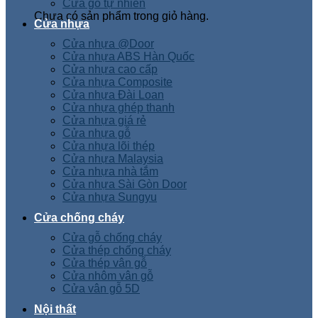
Cửa gỗ tự nhiên
Chưa có sản phẩm trong giỏ hàng.
Cửa nhựa
Cửa nhựa @Door
Cửa nhựa ABS Hàn Quốc
Cửa nhựa cao cấp
Cửa nhựa Composite
Cửa nhựa Đài Loan
Cửa nhựa ghép thanh
Cửa nhựa giá rẻ
Cửa nhựa gỗ
Cửa nhựa lõi thép
Cửa nhựa Malaysia
Cửa nhựa nhà tắm
Cửa nhựa Sài Gòn Door
Cửa nhựa Sungyu
Cửa chống cháy
Cửa gỗ chống cháy
Cửa thép chống cháy
Cửa thép vân gỗ
Cửa nhôm vân gỗ
Cửa vân gỗ 5D
Nội thất