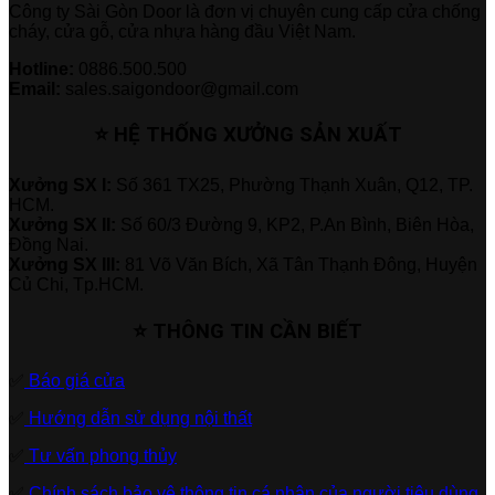
Công ty Sài Gòn Door là đơn vị chuyên cung cấp cửa chống
cháy, cửa gỗ, cửa nhựa hàng đầu Việt Nam.
Hotline:
0886.500.500
Email:
sales.saigondoor@gmail.com
⭐ HỆ THỐNG XƯỞNG SẢN XUẤT
Xưởng SX I:
Số 361 TX25, Phường Thạnh Xuân, Q12, TP.
HCM.
Xưởng SX II:
Số 60/3 Đường 9, KP2, P.An Bình, Biên Hòa,
Đồng Nai.
Xưởng SX III:
81 Võ Văn Bích, Xã Tân Thạnh Đông, Huyện
Củ Chi, Tp.HCM.
⭐ THÔNG TIN CẦN BIẾT
✅
Báo giá cửa
✅
Hướng dẫn sử dụng nội thất
✅
Tư vấn phong thủy
✅
Chính sách bảo vệ thông tin cá nhân của người tiêu dùng