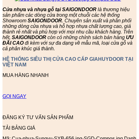
Cửa nhựa và nhựa gỗ tại SAIGONDOOR
là thương hiệu
sản phẩm các dòng cửa trong một chuỗi các hệ thống
Showroom
SAIGONDOOR
. Chuyên sản xuất và phân phối
những dòng cửa nhựa và hỗ hợp nhựa chất lượng cao, giá
thành rẻ nhất và phù hợp với mọi nhu cầu khách hàng. Trên
hết,
SAIGONDOOR
còn có những chính sách bán hàng
ƯU
ĐÃI
CAO
đi kèm với sự đa dạng về mẫu mã, loại cửa gỗ và
cả phân khúc giá thành.
HỆ THỐNG SIÊU THỊ CỬA CAO CẤP GIAHUYDOOR TẠI
VIỆT NAM
MUA HÀNG NHANH
GỌI NGAY
ĐĂNG KÝ TƯ VẤN SẢN PHẨM
TẢI BẢNG GIÁ
Mã:
Cua-nhua-Sungyu-SYB-656.jpg-SGD-Compos.jpg
Danh