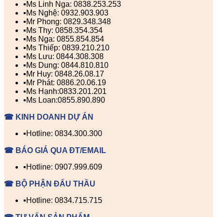
▪️Ms Linh Nga: 0838.253.253
▪️Ms Nghệ: 0932.903.903
▪️Mr Phong: 0829.348.348
▪️Ms Thy: 0858.354.354
▪️Ms Nga: 0855.854.854
▪️Ms Thiếp: 0839.210.210
▪️Ms Lưu: 0844.308.308
▪️Ms Dung: 0844.810.810
▪️Mr Huy: 0848.26.08.17
▪️Mr Phát: 0886.20.06.19
▪️Ms Hạnh:0833.201.201
▪️Ms Loan:0855.890.890
☎ KINH DOANH DỰ ÁN
▪️Hotline: 0834.300.300
☎ BÁO GIÁ QUA ĐT/EMAIL
▪️Hotline: 0907.999.609
☎ BỘ PHẬN ĐẤU THẦU
▪️Hotline: 0834.715.715