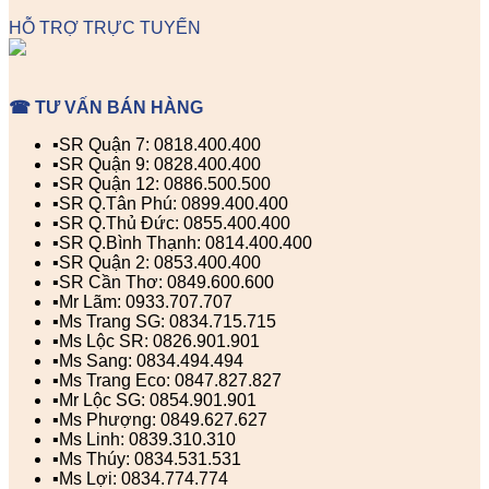
HỖ TRỢ TRỰC TUYẾN
☎ TƯ VẤN BÁN HÀNG
▪️SR Quận 7: 0818.400.400
▪️SR Quận 9: 0828.400.400
▪️SR Quận 12: 0886.500.500
▪️SR Q.Tân Phú: 0899.400.400
▪️SR Q.Thủ Đức: 0855.400.400
▪️SR Q.Bình Thạnh: 0814.400.400
▪️SR Quận 2: 0853.400.400
▪️SR Cần Thơ: 0849.600.600
▪️Mr Lãm: 0933.707.707
▪️Ms Trang SG: 0834.715.715
▪️Ms Lộc SR: 0826.901.901
▪️Ms Sang: 0834.494.494
▪️Ms Trang Eco: 0847.827.827
▪️Mr Lộc SG: 0854.901.901
▪️Ms Phượng: 0849.627.627
▪️Ms Linh: 0839.310.310
▪️Ms Thúy: 0834.531.531
▪️Ms Lợi: 0834.774.774