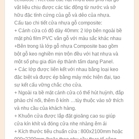
vật liệu chịu được các tác động từ nước và sở
hữu đặc tính cứng của gỗ và dẻo của nhựa.
Cấu tạo chi tiết cửa nhựa gỗ composite:
+ Cánh cửa có độ dày 40mm: 2 lớp bên ngoài bề
mặt phủ film PVC vân gỗ với màu sắc khác nhau
+Bên trong là lớp gỗ nhựa Composite bao gồm
bột gỗ keo nghiền mịn trộn đều với hạt nhựa và
một số phụ gia đùn ép thành tấm dạng Panel.
+ Các lớp được liên kết với nhau bằng loại keo
đặc biệt và được ép bằng máy móc hiện đại, tạo
sự kết cấu vững chắc cho cửa.
+ Ngoài ra bề mặt cánh cửa có thể hút huỳnh, đắp
phào chỉ nổi, thêm ô kính …tùy thuộc vào sở thích
và nhu cầu của khách hàng.
+ Khuôn cửa được lắp đặt gioăng cao su giúp
cửa kín khít và đóng cửa nhẹ nhàng êm ái
+ Kích thước tiêu chuẩn cửa : 800x2100mm hoặc