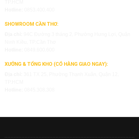
TP.HCM
Hotline:
0853.400.400
SHOWROOM CẦN THƠ:
Địa chỉ:
94C Đường 3 tháng 2, Phường Hưng Lợi, Quận
Ninh Kiều, TP.Cần Thơ
Hotline:
0849.600.600
XƯỞNG & TỔNG KHO (CÓ HÀNG GIAO NGAY):
Địa chỉ:
361 TX 25, Phường Thạnh Xuân, Quận 12,
TP.HCM
Hotline:
0845.308.308