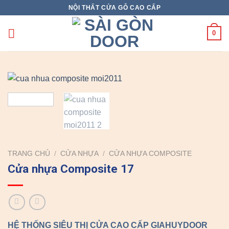
Skip
NỘI THẤT CỬA GỖ CAO CẤP
to
content
0
TRANG CHỦ
/
CỬA NHỰA
/
CỬA NHỰA COMPOSITE
Cửa nhựa Composite 17
HỆ THỐNG SIÊU THỊ CỬA CAO CẤP GIAHUYDOOR