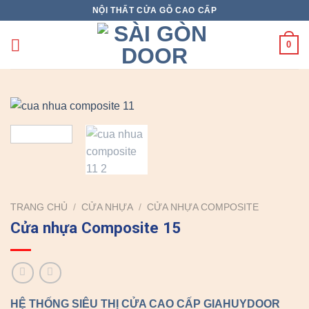
Skip
NỘI THẤT CỬA GỖ CAO CẤP
to
content
0
TRANG CHỦ
/
CỬA NHỰA
/
CỬA NHỰA COMPOSITE
Cửa nhựa Composite 15
HỆ THỐNG SIÊU THỊ CỬA CAO CẤP GIAHUYDOOR