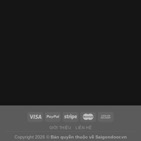
GIỚI THIỆU
LIÊN HỆ
Copyright 2026 ©
Bản quyền thuộc về
Saigondoor.vn