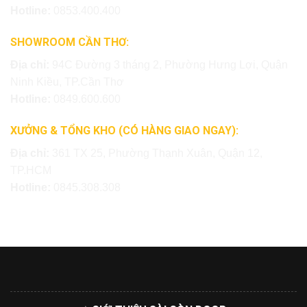
Hotline:
0853.400.400
SHOWROOM CẦN THƠ:
Địa chỉ:
94C Đường 3 tháng 2, Phường Hưng Lợi, Quận
Ninh Kiều, TP.Cần Thơ
Hotline:
0849.600.600
XƯỞNG & TỔNG KHO (CÓ HÀNG GIAO NGAY):
Địa chỉ:
361 TX 25, Phường Thạnh Xuân, Quận 12,
TP.HCM
Hotline:
0845.308.308