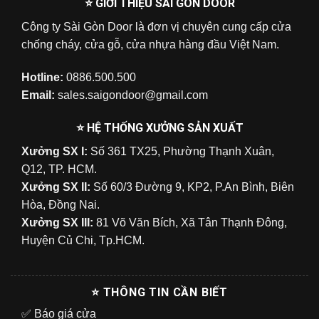
⭐ GIỚI THIỆU SÀI GÒN DOOR
Công ty Sài Gòn Door là đơn vị chuyên cung cấp cửa
chống cháy, cửa gỗ, cửa nhựa hàng đầu Việt Nam.
Hotline:
0886.500.500
Email:
sales.saigondoor@gmail.com
⭐ HỆ THỐNG XƯỞNG SẢN XUẤT
Xưởng SX I:
Số 361 TX25, Phường Thạnh Xuân,
Q12, TP. HCM.
Xưởng SX II:
Số 60/3 Đường 9, KP2, P.An Bình, Biên
Hòa, Đồng Nai.
Xưởng SX III:
81 Võ Văn Bích, Xã Tân Thạnh Đông,
Huyện Củ Chi, Tp.HCM.
⭐ THÔNG TIN CẦN BIẾT
✅
Báo giá cửa