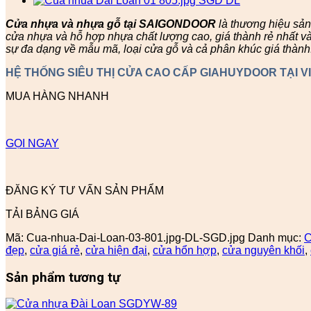
Cửa nhựa và nhựa gỗ tại SAIGONDOOR
là thương hiệu sả
cửa nhựa và hỗ hợp nhựa chất lượng cao, giá thành rẻ nhất v
sự đa dạng về mẫu mã, loại cửa gỗ và cả phân khúc giá thành
HỆ THỐNG SIÊU THỊ CỬA CAO CẤP GIAHUYDOOR TẠI V
MUA HÀNG NHANH
GỌI NGAY
ĐĂNG KÝ TƯ VẤN SẢN PHẨM
TẢI BẢNG GIÁ
Mã:
Cua-nhua-Dai-Loan-03-801.jpg-DL-SGD.jpg
Danh mục:
C
đẹp
,
cửa giá rẻ
,
cửa hiện đại
,
cửa hổn hợp
,
cửa nguyên khối
,
Sản phẩm tương tự