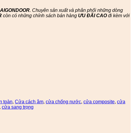
SAIGONDOOR
. Chuyên sản xuất và phân phối những dòng
R
còn có những chính sách bán hàng
ƯU ĐÃI
CAO
đi kèm với
n toàn
,
Cửa cách âm
,
cửa chống nước
,
cửa composite
,
cửa
,
cửa sang trọng