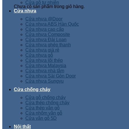
Cửa gỗ tự nhiên
Chưa có sản phẩm trong giỏ hàng.
Cửa nhựa
Cửa nhựa @Door
Cửa nhựa ABS Hàn Quốc
Cửa nhựa cao cấp
Cửa nhựa Composite
Cửa nhựa Đài Loan
Cửa nhựa ghép thanh
Cửa nhựa giá rẻ
Cửa nhựa gỗ
Cửa nhựa lõi thép
Cửa nhựa Malaysia
Cửa nhựa nhà tắm
Cửa nhựa Sài Gòn Door
Cửa nhựa Sungyu
Cửa chống cháy
Cửa gỗ chống cháy
Cửa thép chống cháy
Cửa thép vân gỗ
Cửa nhôm vân gỗ
Cửa vân gỗ 5D
Nội thất