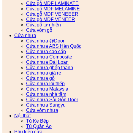
Cửa gỗ MDF LAMINATE
Cửa gỗ MDF MELAMINE
Cửa gỗ MDF VENEEER
Cửa gỗ MDF VENEER
Cửa gỗ tự nhiên
Cửa vòm gỗ
Cửa nhựa
Cửa nhựa @Door
Cửa nhựa ABS Hàn Quốc
Cửa nhựa cao cấp
Cửa nhựa Composite
Cửa nhựa Đài Loan
Cửa nhựa ghép thanh
Cửa nhựa giá rẻ
Cửa nhựa gỗ
Cửa nhựa lõi thép
Cửa nhựa Malaysia
Cửa nhựa nhà tắm
Cửa nhựa Sài Gòn Door
Cửa nhựa Sungyu
Cửa vòm nhựa
Nội thất
Tủ Kệ Bếp
Tủ Quần Áo
Phụ kiện cửa