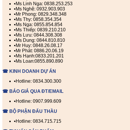
▪️Ms Linh Nga: 0838.253.253
▪️Ms Nghệ: 0932.903.903
▪️Mr Phong: 0829.348.348
▪️Ms Thy: 0858.354.354
▪️Ms Nga: 0855.854.854
▪️Ms Thiếp: 0839.210.210
▪️Ms Lưu: 0844.308.308
▪️Ms Dung: 0844.810.810
▪️Mr Huy: 0848.26.08.17
▪️Mr Phát: 0886.20.06.19
▪️Ms Hạnh:0833.201.201
▪️Ms Loan:0855.890.890
☎ KINH DOANH DỰ ÁN
▪️Hotline: 0834.300.300
☎ BÁO GIÁ QUA ĐT/EMAIL
▪️Hotline: 0907.999.609
☎ BỘ PHẬN ĐẤU THẦU
▪️Hotline: 0834.715.715