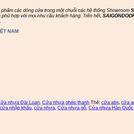
n phẩm các dòng cửa trong một chuỗi các hệ thống Showroom
à phù hợp với mọi nhu cầu khách hàng. Trên hết,
SAIGONDOO
.
IỆT NAM
ửa nhựa Đài Loan
,
Cửa nhựa ghép thanh
Thẻ:
cửa abs
,
cửa a
cửa nhập khẩu
,
cửa nhựa
,
Cửa nhựa gỗ
,
Cửa nhựa Hàn Quốc