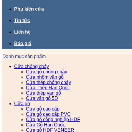
Phụ kiện cửa
Tin tức
Liên hệ
Báo giá
Danh mục sản phẩm
Cửa chống cháy
Cửa gỗ chống cháy
Cửa nhôm vân gỗ
Cửa thép chống cháy
Cửa Thép Hàn Quốc
Cửa thép vân gỗ
Cửa vân gỗ 5D
Cửa gỗ
Cửa gỗ cao cấp
Cửa gỗ cao cấp PVC
Cửa gỗ công nghiệp HDF
Cửa Gỗ Hàn Quốc
Cửa gỗ HDF VENEER