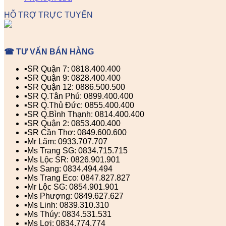
HỖ TRỢ TRỰC TUYẾN
☎ TƯ VẤN BÁN HÀNG
▪️SR Quận 7: 0818.400.400
▪️SR Quận 9: 0828.400.400
▪️SR Quận 12: 0886.500.500
▪️SR Q.Tân Phú: 0899.400.400
▪️SR Q.Thủ Đức: 0855.400.400
▪️SR Q.Bình Thạnh: 0814.400.400
▪️SR Quận 2: 0853.400.400
▪️SR Cần Thơ: 0849.600.600
▪️Mr Lãm: 0933.707.707
▪️Ms Trang SG: 0834.715.715
▪️Ms Lộc SR: 0826.901.901
▪️Ms Sang: 0834.494.494
▪️Ms Trang Eco: 0847.827.827
▪️Mr Lộc SG: 0854.901.901
▪️Ms Phượng: 0849.627.627
▪️Ms Linh: 0839.310.310
▪️Ms Thúy: 0834.531.531
▪️Ms Lợi: 0834.774.774