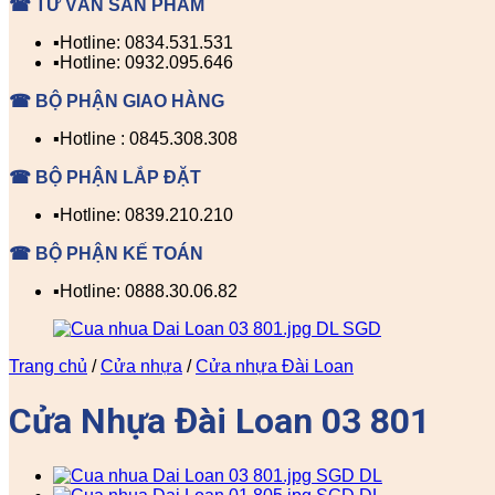
☎ TƯ VẤN SẢN PHẨM
▪️Hotline: 0834.531.531
▪️Hotline: 0932.095.646
☎ BỘ PHẬN GIAO HÀNG
▪️Hotline : 0845.308.308
☎ BỘ PHẬN LẮP ĐẶT
▪️Hotline: 0839.210.210
☎ BỘ PHẬN KẾ TOÁN
▪️Hotline: 0888.30.06.82
Trang chủ
/
Cửa nhựa
/
Cửa nhựa Đài Loan
Cửa Nhựa Đài Loan 03 801