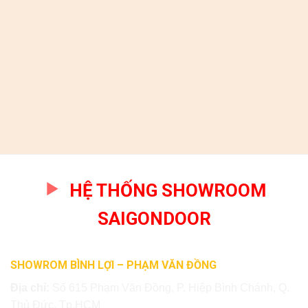
HỆ THỐNG SHOWROOM
SAIGONDOOR
SHOWROM BÌNH LỢI – PHẠM VĂN ĐỒNG
Địa chỉ:
Số 615 Phạm Văn Đồng, P. Hiệp Bình Chánh, Q.
Thủ Đức, Tp.HCM