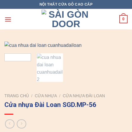
Skip
NỘI THẤT CỬA GỖ CAO CẤP
to
content
0
TRANG CHỦ
/
CỬA NHỰA
/
CỬA NHỰA ĐÀI LOAN
Cửa nhựa Đài Loan SGD.MP-56