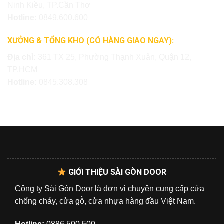
Ninh Kiều, TP.Cần Thơ
Hotline:
0849.600.600
XƯỞNG & TỔNG KHO (CÓ HÀNG GIAO NGAY):
Địa chỉ:
361 TX 25, Phường Thạnh Xuân, Quận 12,
TP.HCM
Hotline:
0845.308.308
GIỚI THIỆU SÀI GÒN DOOR
Công ty Sài Gòn Door là đơn vị chuyên cung cấp cửa
chống cháy, cửa gỗ, cửa nhựa hàng đầu Việt Nam.