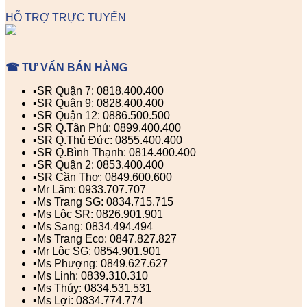
HỖ TRỢ TRỰC TUYẾN
☎ TƯ VẤN BÁN HÀNG
▪️SR Quận 7: 0818.400.400
▪️SR Quận 9: 0828.400.400
▪️SR Quận 12: 0886.500.500
▪️SR Q.Tân Phú: 0899.400.400
▪️SR Q.Thủ Đức: 0855.400.400
▪️SR Q.Bình Thạnh: 0814.400.400
▪️SR Quận 2: 0853.400.400
▪️SR Cần Thơ: 0849.600.600
▪️Mr Lãm: 0933.707.707
▪️Ms Trang SG: 0834.715.715
▪️Ms Lộc SR: 0826.901.901
▪️Ms Sang: 0834.494.494
▪️Ms Trang Eco: 0847.827.827
▪️Mr Lộc SG: 0854.901.901
▪️Ms Phượng: 0849.627.627
▪️Ms Linh: 0839.310.310
▪️Ms Thúy: 0834.531.531
▪️Ms Lợi: 0834.774.774