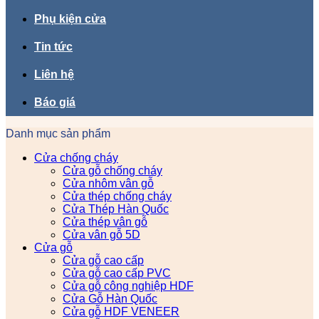
Phụ kiện cửa
Tin tức
Liên hệ
Báo giá
Danh mục sản phẩm
Cửa chống cháy
Cửa gỗ chống cháy
Cửa nhôm vân gỗ
Cửa thép chống cháy
Cửa Thép Hàn Quốc
Cửa thép vân gỗ
Cửa vân gỗ 5D
Cửa gỗ
Cửa gỗ cao cấp
Cửa gỗ cao cấp PVC
Cửa gỗ công nghiệp HDF
Cửa Gỗ Hàn Quốc
Cửa gỗ HDF VENEER