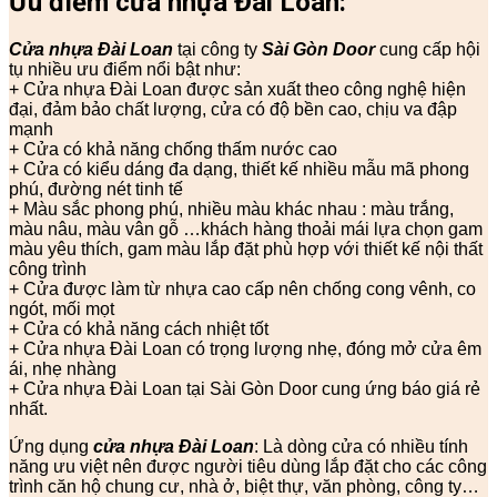
Ưu điểm cửa nhựa Đài Loan:
Cửa nhựa Đài Loan
tại công ty
Sài Gòn Door
cung cấp hội
tụ nhiều ưu điểm nổi bật như:
+ Cửa nhựa Đài Loan được sản xuất theo công nghệ hiện
đại, đảm bảo chất lượng, cửa có độ bền cao, chịu va đập
mạnh
+ Cửa có khả năng chống thấm nước cao
+ Cửa có kiểu dáng đa dạng, thiết kế nhiều mẫu mã phong
phú, đường nét tinh tế
+ Màu sắc phong phú, nhiều màu khác nhau : màu trắng,
màu nâu, màu vân gỗ …khách hàng thoải mái lựa chọn gam
màu yêu thích, gam màu lắp đặt phù hợp với thiết kế nội thất
công trình
+ Cửa được làm từ nhựa cao cấp nên chống cong vênh, co
ngót, mối mọt
+ Cửa có khả năng cách nhiệt tốt
+ Cửa nhựa Đài Loan có trọng lượng nhẹ, đóng mở cửa êm
ái, nhẹ nhàng
+ Cửa nhựa Đài Loan tại Sài Gòn Door cung ứng báo giá rẻ
nhất.
Ứng dụng
cửa nhựa Đài Loan
: Là dòng cửa có nhiều tính
năng ưu việt nên được người tiêu dùng lắp đặt cho các công
trình căn hộ chung cư, nhà ở, biệt thự, văn phòng, công ty…