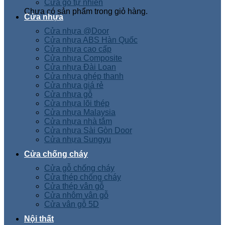
Cửa gỗ tự nhiên
Chưa có sản phẩm trong giỏ hàng.
Cửa nhựa
Cửa nhựa @Door
Cửa nhựa ABS Hàn Quốc
Cửa nhựa cao cấp
Cửa nhựa Composite
Cửa nhựa Đài Loan
Cửa nhựa ghép thanh
Cửa nhựa giá rẻ
Cửa nhựa gỗ
Cửa nhựa lõi thép
Cửa nhựa Malaysia
Cửa nhựa nhà tắm
Cửa nhựa Sài Gòn Door
Cửa nhựa Sungyu
Cửa chống cháy
Cửa gỗ chống cháy
Cửa thép chống cháy
Cửa thép vân gỗ
Cửa nhôm vân gỗ
Cửa vân gỗ 5D
Nội thất