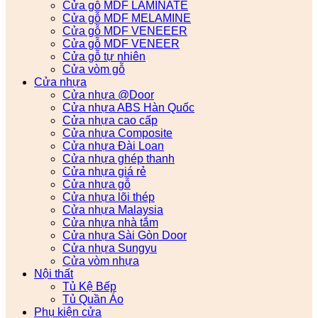
Cửa gỗ MDF LAMINATE
Cửa gỗ MDF MELAMINE
Cửa gỗ MDF VENEEER
Cửa gỗ MDF VENEER
Cửa gỗ tự nhiên
Cửa vòm gỗ
Cửa nhựa
Cửa nhựa @Door
Cửa nhựa ABS Hàn Quốc
Cửa nhựa cao cấp
Cửa nhựa Composite
Cửa nhựa Đài Loan
Cửa nhựa ghép thanh
Cửa nhựa giá rẻ
Cửa nhựa gỗ
Cửa nhựa lõi thép
Cửa nhựa Malaysia
Cửa nhựa nhà tắm
Cửa nhựa Sài Gòn Door
Cửa nhựa Sungyu
Cửa vòm nhựa
Nội thất
Tủ Kệ Bếp
Tủ Quần Áo
Phụ kiện cửa