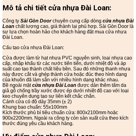
Mô tả chi tiết cửa nhựa Đài Loan:
Công ty
Sài Gòn Door
chuyên cung cấp dòng
cửa nhựa Đài
Loan
chất lượng cao, giá thành lại phù hợp. Sài Gòn Door là
sự lựa chọn hoàn hảo cho khách hàng đặt mua cửa nhựa
Đài Loan.
Cấu tạo cửa nhựa Đài Loan:
Cửa được làm từ hạt nhựa PVC nguyên sinh, loại nhựa cao
cấp, nhập khẩu từ các nước tiên tiến, dưới nhiệt độ và áp
suất cao tạo thành chất liệu bền. Sau đó những thanh nhựa
này được cắt và ghép thành cửa hoặc đúc theo hình dạng
của khuôn đã làm sẵn với nhiều hình dạng khác nhau.
Bề ngoài mặt
cửa nhựa Đài Loan
được dán thêm tấm da
giả gỗ chống trầy xước được ép dưới nhiệt độ cao với loại
keo chuyên dụng tạo sự liên kết chắc chắn.
Cánh cửa có độ dày 35mm (± 2)
Khung bao chuẩn: 55x100mm
Kích thước phủ bì tiêu chuẩn cửa: 800x2100mm hoặc
900x2200mm. Ngoài ra công ty còn sản xuất cửa theo kích
thước đúng yêu cầu khách hàng.