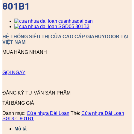
801B1
HỆ THỐNG SIÊU THỊ CỬA CAO CẤP GIAHUYDOOR TẠI
VIỆT NAM
MUA HÀNG NHANH
GỌI NGAY
ĐĂNG KÝ TƯ VẤN SẢN PHẨM
TẢI BẢNG GIÁ
Danh mục:
Cửa nhựa Đài Loan
Thẻ:
Cửa nhựa Đài Loan
SGD01-801B1
Mô tả