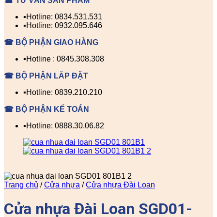
☎ TƯ VẤN SẢN PHẨM
▪️Hotline: 0834.531.531
▪️Hotline: 0932.095.646
☎ BỘ PHẬN GIAO HÀNG
▪️Hotline : 0845.308.308
☎ BỘ PHẬN LẮP ĐẶT
▪️Hotline: 0839.210.210
☎ BỘ PHẬN KẾ TOÁN
▪️Hotline: 0888.30.06.82
Trang chủ
/
Cửa nhựa
/
Cửa nhựa Đài Loan
Cửa nhựa Đài Loan SGD01-