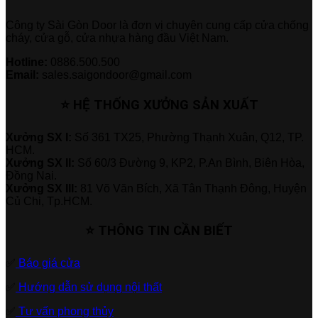
Công ty Sài Gòn Door là đơn vị chuyên cung cấp cửa chống
cháy, cửa gỗ, cửa nhựa hàng đầu Việt Nam.
Hotline:
0886.500.500
Email:
sales.saigondoor@gmail.com
⭐ HỆ THỐNG XƯỞNG SẢN XUẤT
Xưởng SX I:
Số 361 TX25, Phường Thạnh Xuân, Q12, TP.
HCM.
Xưởng SX II:
Số 60/3 Đường 9, KP2, P.An Bình, Biên Hòa,
Đồng Nai.
Xưởng SX III:
81 Võ Văn Bích, Xã Tân Thạnh Đông, Huyện
Củ Chi, Tp.HCM.
⭐ THÔNG TIN CẦN BIẾT
✅
Báo giá cửa
✅
Hướng dẫn sử dụng nội thất
✅
Tư vấn phong thủy