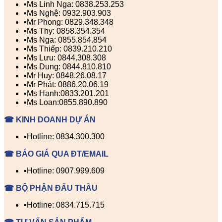
▪️Ms Linh Nga: 0838.253.253
▪️Ms Nghệ: 0932.903.903
▪️Mr Phong: 0829.348.348
▪️Ms Thy: 0858.354.354
▪️Ms Nga: 0855.854.854
▪️Ms Thiếp: 0839.210.210
▪️Ms Lưu: 0844.308.308
▪️Ms Dung: 0844.810.810
▪️Mr Huy: 0848.26.08.17
▪️Mr Phát: 0886.20.06.19
▪️Ms Hạnh:0833.201.201
▪️Ms Loan:0855.890.890
☎ KINH DOANH DỰ ÁN
▪️Hotline: 0834.300.300
☎ BÁO GIÁ QUA ĐT/EMAIL
▪️Hotline: 0907.999.609
☎ BỘ PHẬN ĐẤU THẦU
▪️Hotline: 0834.715.715