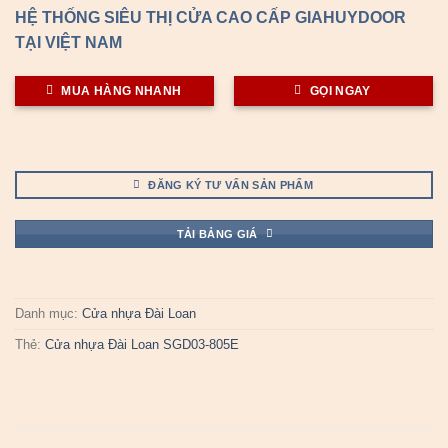
HỆ THỐNG SIÊU THỊ CỬA CAO CẤP GIAHUYDOOR
TẠI VIỆT NAM
MUA HÀNG NHANH
GỌI NGAY
ĐĂNG KÝ TƯ VẤN SẢN PHẨM
TẢI BẢNG GIÁ
Danh mục:
Cửa nhựa Đài Loan
Thẻ:
Cửa nhựa Đài Loan SGD03-805E