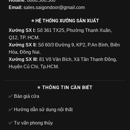
Hotline:
0886.500.500
Email:
sales.saigondoor@gmail.com
⭐ HỆ THỐNG XƯỞNG SẢN XUẤT
Xưởng SX I:
Số 361 TX25, Phường Thạnh Xuân,
Q12, TP. HCM.
Xưởng SX II:
Số 60/3 Đường 9, KP2, P.An Bình, Biên
Hòa, Đồng Nai.
Xưởng SX III:
81 Võ Văn Bích, Xã Tân Thạnh Đông,
Huyện Củ Chi, Tp.HCM.
⭐ THÔNG TIN CẦN BIẾT
✅
Báo giá cửa
✅
Hướng dẫn sử dụng nội thất
✅
Tư vấn phong thủy