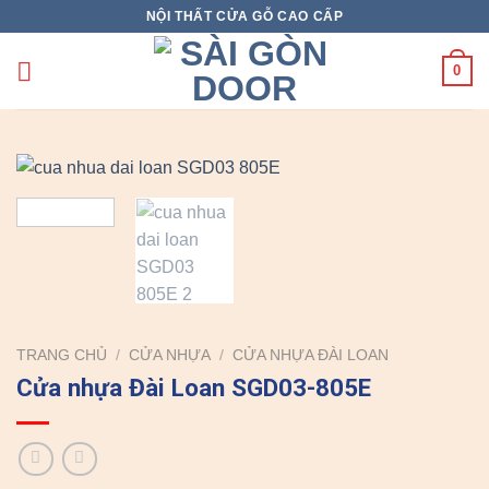
Skip
NỘI THẤT CỬA GỖ CAO CẤP
to
content
0
TRANG CHỦ
/
CỬA NHỰA
/
CỬA NHỰA ĐÀI LOAN
Cửa nhựa Đài Loan SGD03-805E