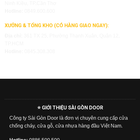
Ninh Kiều, TP.Cần Thơ
Hotline:
0849.600.600
XƯỞNG & TỔNG KHO (CÓ HÀNG GIAO NGAY):
Địa chỉ:
361 TX 25, Phường Thạnh Xuân, Quận 12,
TP.HCM
Hotline:
0845.308.308
⭐ GIỚI THIỆU SÀI GÒN DOOR
Công ty Sài Gòn Door là đơn vị chuyên cung cấp cửa
chống cháy, cửa gỗ, cửa nhựa hàng đầu Việt Nam.