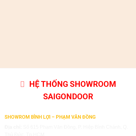
HỆ THỐNG SHOWROOM
SAIGONDOOR
SHOWROM BÌNH LỢI – PHẠM VĂN ĐỒNG
Địa chỉ:
Số 615 Phạm Văn Đồng, P. Hiệp Bình Chánh, Q.
Thủ Đức, Tp.HCM