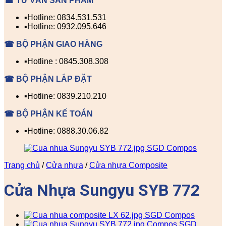
☎ TƯ VẤN SẢN PHẨM
▪️Hotline: 0834.531.531
▪️Hotline: 0932.095.646
☎ BỘ PHẬN GIAO HÀNG
▪️Hotline : 0845.308.308
☎ BỘ PHẬN LẮP ĐẶT
▪️Hotline: 0839.210.210
☎ BỘ PHẬN KẾ TOÁN
▪️Hotline: 0888.30.06.82
Trang chủ
/
Cửa nhựa
/
Cửa nhựa Composite
Cửa Nhựa Sungyu SYB 772