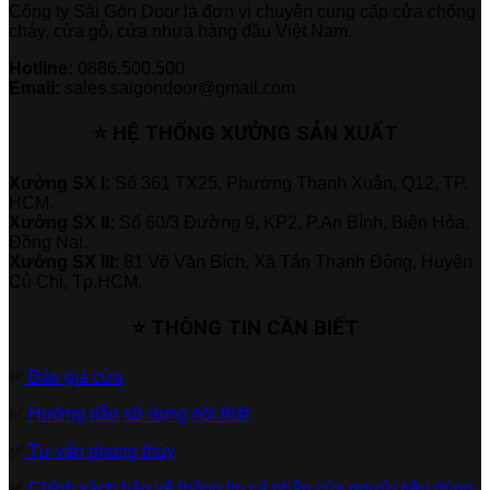
Công ty Sài Gòn Door là đơn vị chuyên cung cấp cửa chống
cháy, cửa gỗ, cửa nhựa hàng đầu Việt Nam.
Hotline:
0886.500.500
Email:
sales.saigondoor@gmail.com
⭐ HỆ THỐNG XƯỞNG SẢN XUẤT
Xưởng SX I:
Số 361 TX25, Phường Thạnh Xuân, Q12, TP.
HCM.
Xưởng SX II:
Số 60/3 Đường 9, KP2, P.An Bình, Biên Hòa,
Đồng Nai.
Xưởng SX III:
81 Võ Văn Bích, Xã Tân Thạnh Đông, Huyện
Củ Chi, Tp.HCM.
⭐ THÔNG TIN CẦN BIẾT
✅
Báo giá cửa
✅
Hướng dẫn sử dụng nội thất
✅
Tư vấn phong thủy
✅
Chính sách bảo vệ thông tin cá nhân của người tiêu dùng