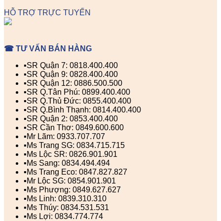
HỖ TRỢ TRỰC TUYẾN
☎ TƯ VẤN BÁN HÀNG
▪️SR Quận 7: 0818.400.400
▪️SR Quận 9: 0828.400.400
▪️SR Quận 12: 0886.500.500
▪️SR Q.Tân Phú: 0899.400.400
▪️SR Q.Thủ Đức: 0855.400.400
▪️SR Q.Bình Thạnh: 0814.400.400
▪️SR Quận 2: 0853.400.400
▪️SR Cần Thơ: 0849.600.600
▪️Mr Lãm: 0933.707.707
▪️Ms Trang SG: 0834.715.715
▪️Ms Lộc SR: 0826.901.901
▪️Ms Sang: 0834.494.494
▪️Ms Trang Eco: 0847.827.827
▪️Mr Lộc SG: 0854.901.901
▪️Ms Phượng: 0849.627.627
▪️Ms Linh: 0839.310.310
▪️Ms Thúy: 0834.531.531
▪️Ms Lợi: 0834.774.774