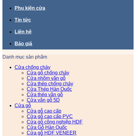
Phụ kiện cửa
Tin tức
Liên hệ
Báo giá
Danh mục sản phẩm
Cửa chống cháy
Cửa gỗ chống cháy
Cửa nhôm vân gỗ
Cửa thép chống cháy
Cửa Thép Hàn Quốc
Cửa thép vân gỗ
Cửa vân gỗ 5D
Cửa gỗ
Cửa gỗ cao cấp
Cửa gỗ cao cấp PVC
Cửa gỗ công nghiệp HDF
Cửa Gỗ Hàn Quốc
Cửa gỗ HDF VENEER