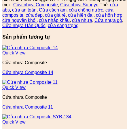
mục:
Cửa nhựa Composite
,
Cửa nhựa Sungyu
Thẻ:
cửa
abs
,
cửa an toàn
,
Cửa cách âm
,
cửa chống nước
,
cửa
composite
,
cửa đẹp
,
cửa giá rẻ
,
cửa hiện đại
,
cửa hổn hợp
,
cửa nguyên khối
,
cửa nhập khẩu
,
cửa nhựa
,
Cửa nhựa gỗ
,
Cửa nhựa Hàn Quốc
,
cửa sang trọng
Sản phẩm tương tự
Quick View
Cửa nhựa Composite
Cửa nhựa Composite 14
Quick View
Cửa nhựa Composite
Cửa nhựa Composite 11
Quick View