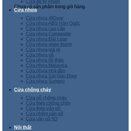
Cửa gỗ tự nhiên
Chưa có sản phẩm trong giỏ hàng.
Cửa nhựa
Cửa nhựa @Door
Cửa nhựa ABS Hàn Quốc
Cửa nhựa cao cấp
Cửa nhựa Composite
Cửa nhựa Đài Loan
Cửa nhựa ghép thanh
Cửa nhựa giá rẻ
Cửa nhựa gỗ
Cửa nhựa lõi thép
Cửa nhựa Malaysia
Cửa nhựa nhà tắm
Cửa nhựa Sài Gòn Door
Cửa nhựa Sungyu
Cửa chống cháy
Cửa gỗ chống cháy
Cửa thép chống cháy
Cửa thép vân gỗ
Cửa nhôm vân gỗ
Cửa vân gỗ 5D
Nội thất