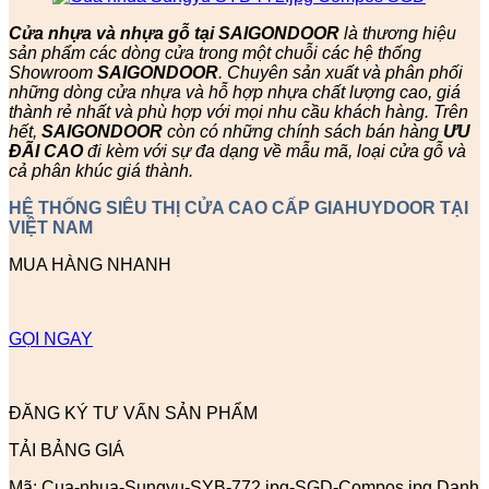
Cửa nhựa và nhựa gỗ tại SAIGONDOOR
là thương hiệu
sản phẩm các dòng cửa trong một chuỗi các hệ thống
Showroom
SAIGONDOOR
. Chuyên sản xuất và phân phối
những dòng cửa nhựa và hỗ hợp nhựa chất lượng cao, giá
thành rẻ nhất và phù hợp với mọi nhu cầu khách hàng. Trên
hết,
SAIGONDOOR
còn có những chính sách bán hàng
ƯU
ĐÃI
CAO
đi kèm với sự đa dạng về mẫu mã, loại cửa gỗ và
cả phân khúc giá thành.
HỆ THỐNG SIÊU THỊ CỬA CAO CẤP GIAHUYDOOR TẠI
VIỆT NAM
MUA HÀNG NHANH
GỌI NGAY
ĐĂNG KÝ TƯ VẤN SẢN PHẨM
TẢI BẢNG GIÁ
Mã:
Cua-nhua-Sungyu-SYB-772.jpg-SGD-Compos.jpg
Danh