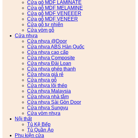
Cửa gỗ MDF LAMINATE
Cửa gỗ MDF MELAMINE
Cửa gỗ MDF VENEEER
Cửa gỗ MDF VENEER
Cửa gỗ tự nhiên
Cửa vòm gỗ
Cửa nhựa
Cửa nhựa @Door
Cửa nhựa ABS Hàn Quốc
Cửa nhựa cao cấp
Cửa nhựa Composite
Cửa nhựa Đài Loan
Cửa nhựa ghép thanh
Cửa nhựa giá rẻ
Cửa nhựa gỗ
Cửa nhựa lõi thép
Cửa nhựa Malaysia
Cửa nhựa nhà tắm
Cửa nhựa Sài Gòn Door
Cửa nhựa Sungyu
Cửa vòm nhựa
Nội thất
Tủ Kệ Bếp
Tủ Quần Áo
Phụ kiện cửa