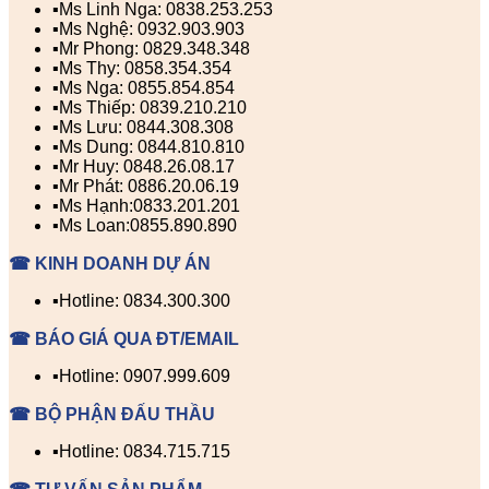
▪️Ms Linh Nga: 0838.253.253
▪️Ms Nghệ: 0932.903.903
▪️Mr Phong: 0829.348.348
▪️Ms Thy: 0858.354.354
▪️Ms Nga: 0855.854.854
▪️Ms Thiếp: 0839.210.210
▪️Ms Lưu: 0844.308.308
▪️Ms Dung: 0844.810.810
▪️Mr Huy: 0848.26.08.17
▪️Mr Phát: 0886.20.06.19
▪️Ms Hạnh:0833.201.201
▪️Ms Loan:0855.890.890
☎ KINH DOANH DỰ ÁN
▪️Hotline: 0834.300.300
☎ BÁO GIÁ QUA ĐT/EMAIL
▪️Hotline: 0907.999.609
☎ BỘ PHẬN ĐẤU THẦU
▪️Hotline: 0834.715.715