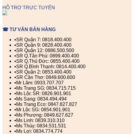
HỖ TRỢ TRỰC TUYẾN
☎ TƯ VẤN BÁN HÀNG
▪️SR Quận 7: 0818.400.400
▪️SR Quận 9: 0828.400.400
▪️SR Quận 12: 0886.500.500
▪️SR Q.Tân Phú: 0899.400.400
▪️SR Q.Thủ Đức: 0855.400.400
▪️SR Q.Bình Thạnh: 0814.400.400
▪️SR Quận 2: 0853.400.400
▪️SR Cần Thơ: 0849.600.600
▪️Mr Lãm: 0933.707.707
▪️Ms Trang SG: 0834.715.715
▪️Ms Lộc SR: 0826.901.901
▪️Ms Sang: 0834.494.494
▪️Ms Trang Eco: 0847.827.827
▪️Mr Lộc SG: 0854.901.901
▪️Ms Phượng: 0849.627.627
▪️Ms Linh: 0839.310.310
▪️Ms Thúy: 0834.531.531
▪️Ms Lợi: 0834.774.774