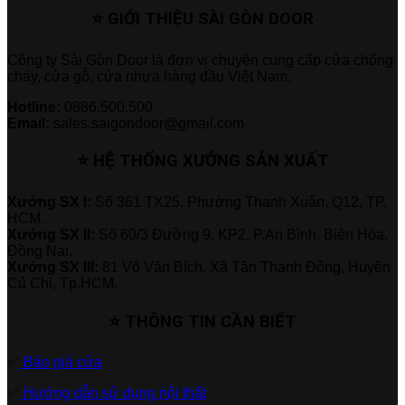
⭐ GIỚI THIỆU SÀI GÒN DOOR
Công ty Sài Gòn Door là đơn vị chuyên cung cấp cửa chống
cháy, cửa gỗ, cửa nhựa hàng đầu Việt Nam.
Hotline:
0886.500.500
Email:
sales.saigondoor@gmail.com
⭐ HỆ THỐNG XƯỞNG SẢN XUẤT
Xưởng SX I:
Số 361 TX25, Phường Thạnh Xuân, Q12, TP.
HCM.
Xưởng SX II:
Số 60/3 Đường 9, KP2, P.An Bình, Biên Hòa,
Đồng Nai.
Xưởng SX III:
81 Võ Văn Bích, Xã Tân Thạnh Đông, Huyện
Củ Chi, Tp.HCM.
⭐ THÔNG TIN CẦN BIẾT
✅
Báo giá cửa
✅
Hướng dẫn sử dụng nội thất