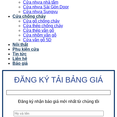
Cửa nhựa nhà tắm
Cửa nhựa Sài Gòn Door
Cửa nhựa Sungyu
Cửa chống cháy
Cửa gỗ chống cháy
Cửa thép chống cháy
Cửa thép vân gỗ
Cửa nhôm vân gỗ
Cửa vân gỗ 5D
Nội thất
Phụ kiện cửa
Tin tức
Liên hệ
Báo giá
ĐĂNG KÝ TẢI BẢNG GIÁ
Đăng ký nhận báo giá mới nhất từ chúng tôi