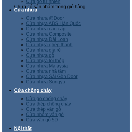
Cửa gỗ tự nhiên
Chưa có sản phẩm trong giỏ hàng.
Cửa nhựa
Cửa nhựa @Door
Cửa nhựa ABS Hàn Quốc
Cửa nhựa cao cấp
Cửa nhựa Composite
Cửa nhựa Đài Loan
Cửa nhựa ghép thanh
Cửa nhựa giá rẻ
Cửa nhựa gỗ
Cửa nhựa lõi thép
Cửa nhựa Malaysia
Cửa nhựa nhà tắm
Cửa nhựa Sài Gòn Door
Cửa nhựa Sungyu
Cửa chống cháy
Cửa gỗ chống cháy
Cửa thép chống cháy
Cửa thép vân gỗ
Cửa nhôm vân gỗ
Cửa vân gỗ 5D
Nội thất