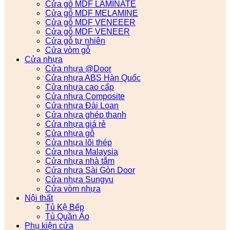
Cửa gỗ MDF LAMINATE
Cửa gỗ MDF MELAMINE
Cửa gỗ MDF VENEEER
Cửa gỗ MDF VENEER
Cửa gỗ tự nhiên
Cửa vòm gỗ
Cửa nhựa
Cửa nhựa @Door
Cửa nhựa ABS Hàn Quốc
Cửa nhựa cao cấp
Cửa nhựa Composite
Cửa nhựa Đài Loan
Cửa nhựa ghép thanh
Cửa nhựa giá rẻ
Cửa nhựa gỗ
Cửa nhựa lõi thép
Cửa nhựa Malaysia
Cửa nhựa nhà tắm
Cửa nhựa Sài Gòn Door
Cửa nhựa Sungyu
Cửa vòm nhựa
Nội thất
Tủ Kệ Bếp
Tủ Quần Áo
Phụ kiện cửa