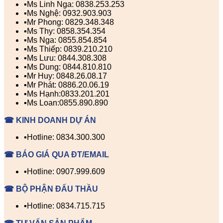
▪️Ms Linh Nga: 0838.253.253
▪️Ms Nghệ: 0932.903.903
▪️Mr Phong: 0829.348.348
▪️Ms Thy: 0858.354.354
▪️Ms Nga: 0855.854.854
▪️Ms Thiếp: 0839.210.210
▪️Ms Lưu: 0844.308.308
▪️Ms Dung: 0844.810.810
▪️Mr Huy: 0848.26.08.17
▪️Mr Phát: 0886.20.06.19
▪️Ms Hạnh:0833.201.201
▪️Ms Loan:0855.890.890
☎ KINH DOANH DỰ ÁN
▪️Hotline: 0834.300.300
☎ BÁO GIÁ QUA ĐT/EMAIL
▪️Hotline: 0907.999.609
☎ BỘ PHẬN ĐẤU THẦU
▪️Hotline: 0834.715.715