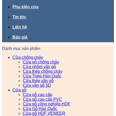
Phụ kiện cửa
Tin tức
Liên hệ
Báo giá
Danh mục sản phẩm
Cửa chống cháy
Cửa gỗ chống cháy
Cửa nhôm vân gỗ
Cửa thép chống cháy
Cửa Thép Hàn Quốc
Cửa thép vân gỗ
Cửa vân gỗ 5D
Cửa gỗ
Cửa gỗ cao cấp
Cửa gỗ cao cấp PVC
Cửa gỗ công nghiệp HDF
Cửa Gỗ Hàn Quốc
Cửa gỗ HDF VENEER