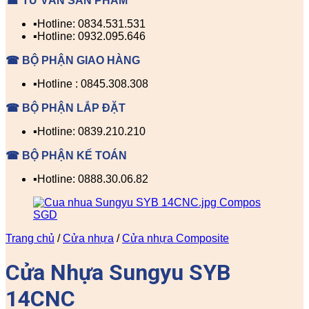
☎ TƯ VẤN SẢN PHẨM
▪️Hotline: 0834.531.531
▪️Hotline: 0932.095.646
☎ BỘ PHẬN GIAO HÀNG
▪️Hotline : 0845.308.308
☎ BỘ PHẬN LẮP ĐẶT
▪️Hotline: 0839.210.210
☎ BỘ PHẬN KẾ TOÁN
▪️Hotline: 0888.30.06.82
Trang chủ
/
Cửa nhựa
/
Cửa nhựa Composite
Cửa Nhựa Sungyu SYB
14CNC