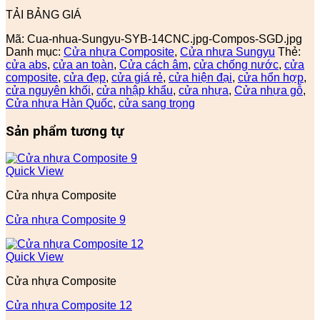
TẢI BẢNG GIÁ
Mã:
Cua-nhua-Sungyu-SYB-14CNC.jpg-Compos-SGD.jpg
Danh mục:
Cửa nhựa Composite
,
Cửa nhựa Sungyu
Thẻ:
cửa abs
,
cửa an toàn
,
Cửa cách âm
,
cửa chống nước
,
cửa
composite
,
cửa đẹp
,
cửa giá rẻ
,
cửa hiện đại
,
cửa hổn hợp
,
cửa nguyên khối
,
cửa nhập khẩu
,
cửa nhựa
,
Cửa nhựa gỗ
,
Cửa nhựa Hàn Quốc
,
cửa sang trọng
Sản phẩm tương tự
Quick View
Cửa nhựa Composite
Cửa nhựa Composite 9
Quick View
Cửa nhựa Composite
Cửa nhựa Composite 12