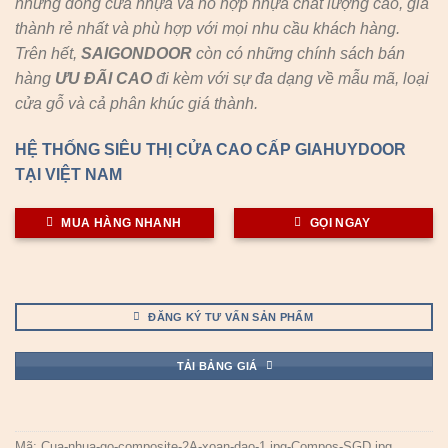
những dòng cửa nhựa và hỗ hợp nhựa chất lượng cao, giá
thành rẻ nhất và phù hợp với mọi nhu cầu khách hàng.
Trên hết,
SAIGONDOOR
còn có những chính sách bán
hàng
ƯU ĐÃI
CAO
đi kèm với sự đa dạng về mẫu mã, loại
cửa gỗ và cả phân khúc giá thành.
HỆ THỐNG SIÊU THỊ CỬA CAO CẤP GIAHUYDOOR
TẠI VIỆT NAM
MUA HÀNG NHANH
GỌI NGAY
ĐĂNG KÝ TƯ VẤN SẢN PHẨM
TẢI BẢNG GIÁ
Mã:
Cua-nhua-go-composite-2A-xoan-dao-1.jpg-Compos-SGD.jpg