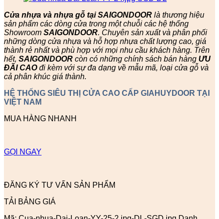
Cửa nhựa và nhựa gỗ tại SAIGONDOOR
là thương hiệu
sản phẩm các dòng cửa trong một chuỗi các hệ thống
Showroom
SAIGONDOOR
. Chuyên sản xuất và phân phối
những dòng cửa nhựa và hỗ hợp nhựa chất lượng cao, giá
thành rẻ nhất và phù hợp với mọi nhu cầu khách hàng. Trên
hết,
SAIGONDOOR
còn có những chính sách bán hàng
ƯU
ĐÃI
CAO
đi kèm với sự đa dạng về mẫu mã, loại cửa gỗ và
cả phân khúc giá thành.
HỆ THỐNG SIÊU THỊ CỬA CAO CẤP GIAHUYDOOR TẠI
VIỆT NAM
MUA HÀNG NHANH
GỌI NGAY
ĐĂNG KÝ TƯ VẤN SẢN PHẨM
TẢI BẢNG GIÁ
Mã:
Cua-nhua-Dai-Loan-YY-25-2.jpg-DL-SGD.jpg
Danh