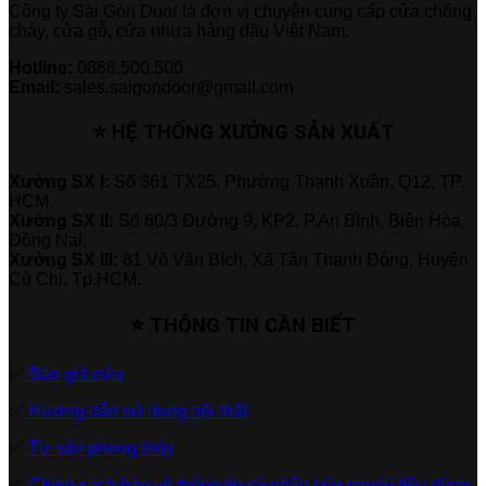
Công ty Sài Gòn Door là đơn vị chuyên cung cấp cửa chống
cháy, cửa gỗ, cửa nhựa hàng đầu Việt Nam.
Hotline:
0886.500.500
Email:
sales.saigondoor@gmail.com
⭐ HỆ THỐNG XƯỞNG SẢN XUẤT
Xưởng SX I:
Số 361 TX25, Phường Thạnh Xuân, Q12, TP.
HCM.
Xưởng SX II:
Số 60/3 Đường 9, KP2, P.An Bình, Biên Hòa,
Đồng Nai.
Xưởng SX III:
81 Võ Văn Bích, Xã Tân Thạnh Đông, Huyện
Củ Chi, Tp.HCM.
⭐ THÔNG TIN CẦN BIẾT
✅
Báo giá cửa
✅
Hướng dẫn sử dụng nội thất
✅
Tư vấn phong thủy
✅
Chính sách bảo vệ thông tin cá nhân của người tiêu dùng