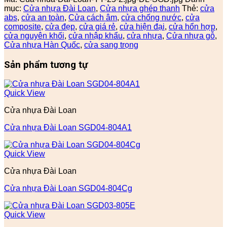
mục:
Cửa nhựa Đài Loan
,
Cửa nhựa ghép thanh
Thẻ:
cửa
abs
,
cửa an toàn
,
Cửa cách âm
,
cửa chống nước
,
cửa
composite
,
cửa đẹp
,
cửa giá rẻ
,
cửa hiện đại
,
cửa hổn hợp
,
cửa nguyên khối
,
cửa nhập khẩu
,
cửa nhựa
,
Cửa nhựa gỗ
,
Cửa nhựa Hàn Quốc
,
cửa sang trọng
Sản phẩm tương tự
Quick View
Cửa nhựa Đài Loan
Cửa nhựa Đài Loan SGD04-804A1
Quick View
Cửa nhựa Đài Loan
Cửa nhựa Đài Loan SGD04-804Cg
Quick View