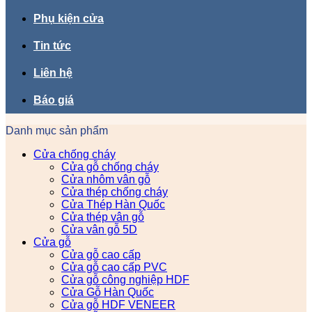
Phụ kiện cửa
Tin tức
Liên hệ
Báo giá
Danh mục sản phẩm
Cửa chống cháy
Cửa gỗ chống cháy
Cửa nhôm vân gỗ
Cửa thép chống cháy
Cửa Thép Hàn Quốc
Cửa thép vân gỗ
Cửa vân gỗ 5D
Cửa gỗ
Cửa gỗ cao cấp
Cửa gỗ cao cấp PVC
Cửa gỗ công nghiệp HDF
Cửa Gỗ Hàn Quốc
Cửa gỗ HDF VENEER