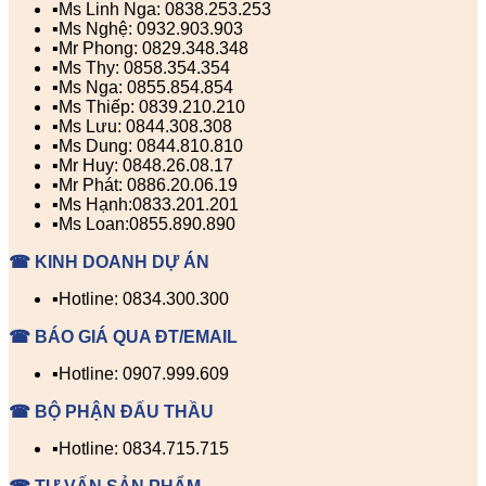
▪️Ms Linh Nga: 0838.253.253
▪️Ms Nghệ: 0932.903.903
▪️Mr Phong: 0829.348.348
▪️Ms Thy: 0858.354.354
▪️Ms Nga: 0855.854.854
▪️Ms Thiếp: 0839.210.210
▪️Ms Lưu: 0844.308.308
▪️Ms Dung: 0844.810.810
▪️Mr Huy: 0848.26.08.17
▪️Mr Phát: 0886.20.06.19
▪️Ms Hạnh:0833.201.201
▪️Ms Loan:0855.890.890
☎ KINH DOANH DỰ ÁN
▪️Hotline: 0834.300.300
☎ BÁO GIÁ QUA ĐT/EMAIL
▪️Hotline: 0907.999.609
☎ BỘ PHẬN ĐẤU THẦU
▪️Hotline: 0834.715.715