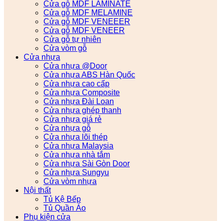
Cửa gỗ MDF LAMINATE
Cửa gỗ MDF MELAMINE
Cửa gỗ MDF VENEEER
Cửa gỗ MDF VENEER
Cửa gỗ tự nhiên
Cửa vòm gỗ
Cửa nhựa
Cửa nhựa @Door
Cửa nhựa ABS Hàn Quốc
Cửa nhựa cao cấp
Cửa nhựa Composite
Cửa nhựa Đài Loan
Cửa nhựa ghép thanh
Cửa nhựa giá rẻ
Cửa nhựa gỗ
Cửa nhựa lõi thép
Cửa nhựa Malaysia
Cửa nhựa nhà tắm
Cửa nhựa Sài Gòn Door
Cửa nhựa Sungyu
Cửa vòm nhựa
Nội thất
Tủ Kệ Bếp
Tủ Quần Áo
Phụ kiện cửa