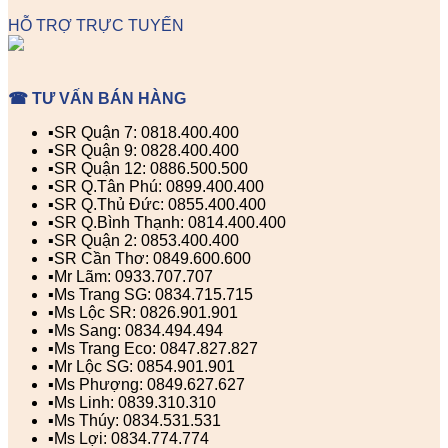
HỖ TRỢ TRỰC TUYẾN
☎ TƯ VẤN BÁN HÀNG
▪️SR Quận 7: 0818.400.400
▪️SR Quận 9: 0828.400.400
▪️SR Quận 12: 0886.500.500
▪️SR Q.Tân Phú: 0899.400.400
▪️SR Q.Thủ Đức: 0855.400.400
▪️SR Q.Bình Thạnh: 0814.400.400
▪️SR Quận 2: 0853.400.400
▪️SR Cần Thơ: 0849.600.600
▪️Mr Lãm: 0933.707.707
▪️Ms Trang SG: 0834.715.715
▪️Ms Lộc SR: 0826.901.901
▪️Ms Sang: 0834.494.494
▪️Ms Trang Eco: 0847.827.827
▪️Mr Lộc SG: 0854.901.901
▪️Ms Phượng: 0849.627.627
▪️Ms Linh: 0839.310.310
▪️Ms Thúy: 0834.531.531
▪️Ms Lợi: 0834.774.774