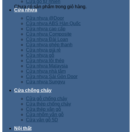
Cửa gỗ tự nhiên
Chưa có sản phẩm trong giỏ hàng.
Cửa nhựa
Cửa nhựa @Door
Cửa nhựa ABS Hàn Quốc
Cửa nhựa cao cấp
Cửa nhựa Composite
Cửa nhựa Đài Loan
Cửa nhựa ghép thanh
Cửa nhựa giá rẻ
Cửa nhựa gỗ
Cửa nhựa lõi thép
Cửa nhựa Malaysia
Cửa nhựa nhà tắm
Cửa nhựa Sài Gòn Door
Cửa nhựa Sungyu
Cửa chống cháy
Cửa gỗ chống cháy
Cửa thép chống cháy
Cửa thép vân gỗ
Cửa nhôm vân gỗ
Cửa vân gỗ 5D
Nội thất