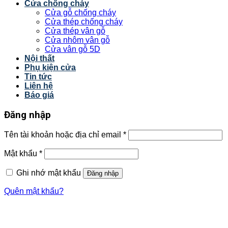
Cửa chống cháy
Cửa gỗ chống cháy
Cửa thép chống cháy
Cửa thép vân gỗ
Cửa nhôm vân gỗ
Cửa vân gỗ 5D
Nội thất
Phụ kiện cửa
Tin tức
Liên hệ
Báo giá
Đăng nhập
Tên tài khoản hoặc địa chỉ email
*
Mật khẩu
*
Ghi nhớ mật khẩu
Đăng nhập
Quên mật khẩu?