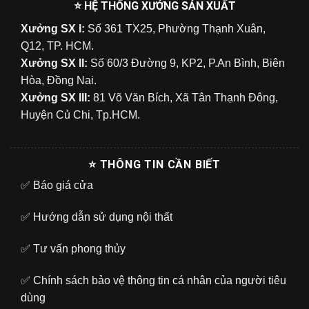
⭐ HỆ THỐNG XƯỞNG SẢN XUẤT
Xưởng SX I:
Số 361 TX25, Phường Thạnh Xuân,
Q12, TP. HCM.
Xưởng SX II:
Số 60/3 Đường 9, KP2, P.An Bình, Biên
Hòa, Đồng Nai.
Xưởng SX III:
81 Võ Văn Bích, Xã Tân Thạnh Đông,
Huyện Củ Chi, Tp.HCM.
⭐ THÔNG TIN CẦN BIẾT
✅
Báo giá cửa
✅
Hướng dẫn sử dụng nội thất
✅
Tư vấn phong thủy
✅
Chính sách bảo vệ thông tin cá nhân của người tiêu
dùng