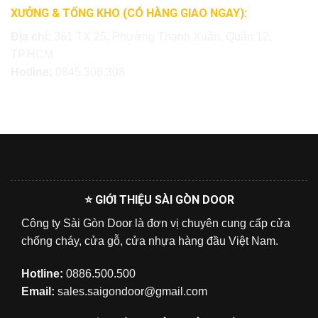
XƯỞNG & TỔNG KHO (CÓ HÀNG GIAO NGAY):
Địa chỉ:
361 TX 25, Phường Thạnh Xuân, Quận 12,
TP.HCM
Hotline:
0845.308.308
⭐ GIỚI THIỆU SÀI GÒN DOOR
Công ty Sài Gòn Door là đơn vị chuyên cung cấp cửa
chống cháy, cửa gỗ, cửa nhựa hàng đầu Việt Nam.
Hotline:
0886.500.500
Email:
sales.saigondoor@gmail.com