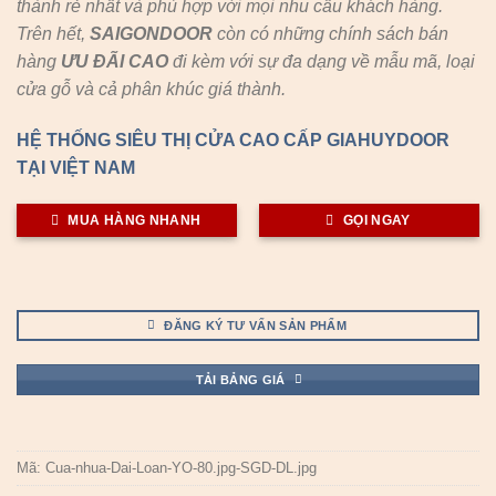
thành rẻ nhất và phù hợp với mọi nhu cầu khách hàng.
Trên hết,
SAIGONDOOR
còn có những chính sách bán
hàng
ƯU ĐÃI
CAO
đi kèm với sự đa dạng về mẫu mã, loại
cửa gỗ và cả phân khúc giá thành.
HỆ THỐNG SIÊU THỊ CỬA CAO CẤP GIAHUYDOOR
TẠI VIỆT NAM
MUA HÀNG NHANH
GỌI NGAY
ĐĂNG KÝ TƯ VẤN SẢN PHẨM
TẢI BẢNG GIÁ
Mã:
Cua-nhua-Dai-Loan-YO-80.jpg-SGD-DL.jpg