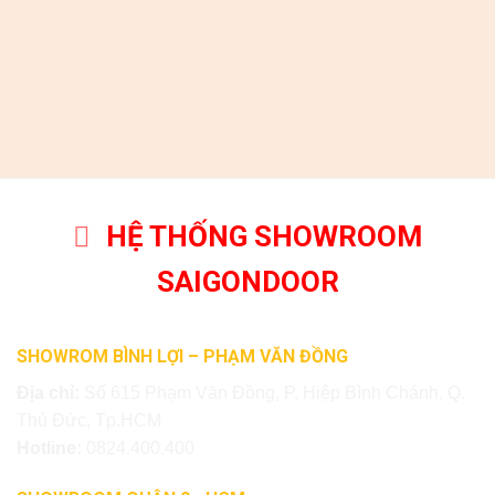
HỆ THỐNG SHOWROOM
SAIGONDOOR
SHOWROM BÌNH LỢI – PHẠM VĂN ĐỒNG
Địa chỉ:
Số 615 Phạm Văn Đồng, P. Hiệp Bình Chánh, Q.
Thủ Đức, Tp.HCM
Hotline:
0824.400.400