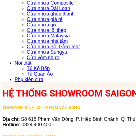
Cửa nhựa Composite
Cửa nhựa Đài Loan
Cửa nhựa ghép thanh
Cửa nhựa giá rẻ
Cửa nhựa gỗ
Cửa nhựa lõi thép
Cửa nhựa Malaysia
Cửa nhựa nhà tắm
Cửa nhựa Sài Gòn Door
Cửa nhựa Sungyu
Cửa vòm nhựa
Nội thất
Tủ Kệ Bếp
Tủ Quần Áo
Phụ kiện cửa
HỆ THỐNG SHOWROOM SAIGO
SHOWROM BÌNH LỢI – PHẠM VĂN ĐỒNG
Địa chỉ:
Số 615 Phạm Văn Đồng, P. Hiệp Bình Chánh, Q. Th
Hotline:
0824.400.400