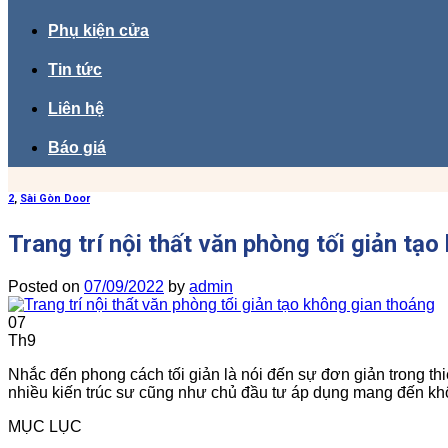
Phụ kiện cửa
Tin tức
Liên hệ
Báo giá
2
,
Sài Gòn Door
Trang trí nội thất văn phòng tối giản tạ
Posted on
07/09/2022
by
admin
07
Th9
Nhắc đến phong cách tối giản là nói đến sự đơn giản trong thi
nhiều kiến ​​trúc sư cũng như chủ đầu tư áp dụng mang đến kh
MỤC LỤC