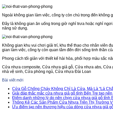
Ngoài không gian làm việc, công ty còn chú trọng đến không gi
Đây là không gian ăn uống trong giờ nghỉ trưa hoặc nghỉ ng
năng sử dụng.
Không gian khu vui chơi giải trí, khu thể thao cho nhân viên
gian làm việc, công ty còn quan tâm đến đời sống tinh thần củ
Phong cách tối giản với thiết kế hài hòa, phối hợp màu sắc nă
Cửa nhựa composite, Cửa nhựa giả gỗ, Cửa nhựa abs, Cửa g
nhà vệ sinh, Cửa phòng ngủ, Cửa nhựa Đài Loan
Bài viết mới
Cửa Gỗ Chống Cháy Không Chỉ Là Cửa, Mà Là “Lá Chắ
Giải đáp thắc mắc cửa nhựa giả gỗ tỉnh Bến Tre tạo nê
Điểm danh những lý do nên chọn cửa nhựa giả gỗ tỉnh 
Thống Kê Các Sản Phẩm Cửa Nhựa Trên Thị Trường V
Ưu điểm tạo nên thương hiệu của dòng cửa nhựa giả g