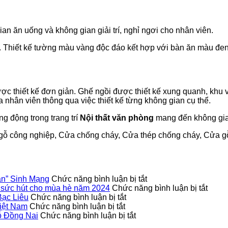
an ăn uống và không gian giải trí, nghỉ ngơi cho nhân viên.
ơi. Thiết kế tường màu vàng độc đáo kết hợp với bàn ăn màu đ
 được thiết kế đơn giản. Ghế ngồi được thiết kế xung quanh, kh
a nhân viên thông qua việc thiết kế từng không gian cụ thể.
ng động trong trang trí
Nội thất văn phòng
mang đến không gian
ỗ công nghiệp, Cửa chống cháy, Cửa thép chống cháy, Cửa gỗ
ở
n” Sinh Mạng
Chức năng bình luận bị tắt
Cửa
ở
n sức hút cho mùa hè năm 2024
Chức năng bình luận bị tắt
ở
Gỗ
Giải
Bạc Liêu
Chức năng bình luận bị tắt
ở
Điểm
Chống
đáp
iệt Nam
Chức năng bình luận bị tắt
Thống
danh
ở
Cháy
thắc
ỗ Đồng Nai
Chức năng bình luận bị tắt
Kê
những
Ưu
Không
mắc