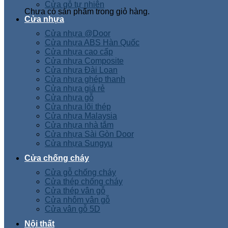
Cửa gỗ tự nhiên
Chưa có sản phẩm trong giỏ hàng.
Cửa nhựa
Cửa nhựa @Door
Cửa nhựa ABS Hàn Quốc
Cửa nhựa cao cấp
Cửa nhựa Composite
Cửa nhựa Đài Loan
Cửa nhựa ghép thanh
Cửa nhựa giá rẻ
Cửa nhựa gỗ
Cửa nhựa lõi thép
Cửa nhựa Malaysia
Cửa nhựa nhà tắm
Cửa nhựa Sài Gòn Door
Cửa nhựa Sungyu
Cửa chống cháy
Cửa gỗ chống cháy
Cửa thép chống cháy
Cửa thép vân gỗ
Cửa nhôm vân gỗ
Cửa vân gỗ 5D
Nội thất