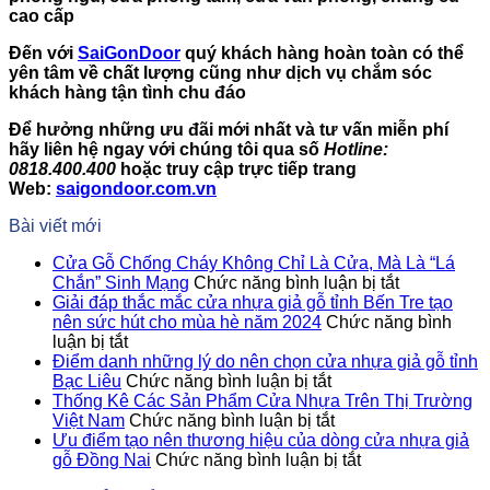
cao cấp
Đến với
SaiGonDoor
quý khách hàng hoàn toàn có thể
yên tâm về chất lượng cũng như dịch vụ chắm sóc
khách hàng tận tình chu đáo
Để hưởng những ưu đãi mới nhất và tư vấn miễn phí
hãy liên hệ ngay với chúng tôi qua số
Hotline:
0818.400.400
hoặc truy cập trực tiếp trang
Web:
saigondoor.com.vn
Bài viết mới
Cửa Gỗ Chống Cháy Không Chỉ Là Cửa, Mà Là “Lá
ở
Chắn” Sinh Mạng
Chức năng bình luận bị tắt
Cửa
Giải đáp thắc mắc cửa nhựa giả gỗ tỉnh Bến Tre tạo
Gỗ
nên sức hút cho mùa hè năm 2024
Chức năng bình
ở
Chống
luận bị tắt
Giải
Cháy
Điểm danh những lý do nên chọn cửa nhựa giả gỗ tỉnh
đáp
ở
Không
Bạc Liêu
Chức năng bình luận bị tắt
thắc
Điểm
Chỉ
Thống Kê Các Sản Phẩm Cửa Nhựa Trên Thị Trường
mắc
danh
ở
Là
Việt Nam
Chức năng bình luận bị tắt
cửa
những
Thống
Cửa,
Ưu điểm tạo nên thương hiệu của dòng cửa nhựa giả
nhựa
lý
Kê
ở
Mà
gỗ Đồng Nai
Chức năng bình luận bị tắt
giả
do
Các
Ưu
Là