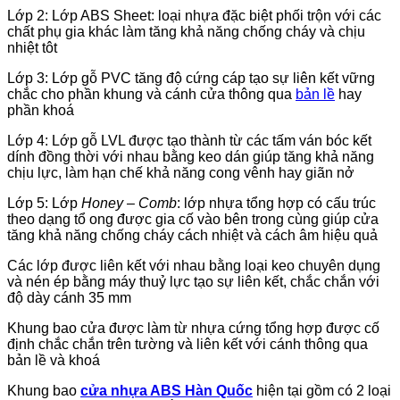
Lớp 2: Lớp ABS Sheet: loại nhựa đặc biệt phối trộn với các
chất phụ gia khác làm tăng khả năng chống cháy và chịu
nhiệt tôt
Lớp 3: Lớp gỗ PVC tăng độ cứng cáp tạo sự liên kết vững
chắc cho phần khung và cánh cửa thông qua
bản lề
hay
phần khoá
Lớp 4: Lớp gỗ LVL được tạo thành từ các tấm ván bóc kết
dính đồng thời với nhau bằng keo dán giúp tăng khả năng
chịu lực, làm hạn chế khả năng cong vênh hay giãn nở
Lớp 5: Lớp
Honey – Comb
: lớp nhựa tổng hợp có cấu trúc
theo dạng tổ ong được gia cố vào bên trong cùng giúp cửa
tăng khả năng chống cháy cách nhiệt và cách âm hiệu quả
Các lớp được liên kết với nhau bằng loại keo chuyên dụng
và nén ép bằng máy thuỷ lực tạo sự liên kết, chắc chắn với
độ dày cánh 35 mm
Khung bao cửa được làm từ nhựa cứng tổng hợp được cố
định chắc chắn trên tường và liên kết với cánh thông qua
bản lề và khoá
Khung bao
cửa nhựa ABS Hàn Quốc
hiện tại gồm có 2 loại