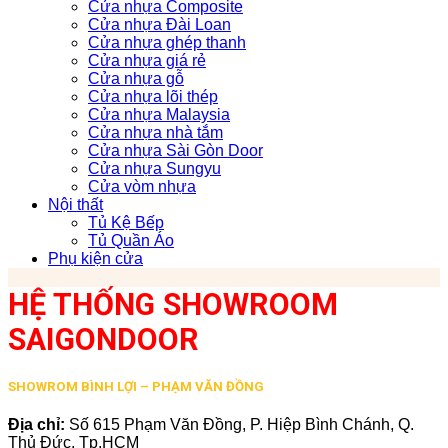
Cửa nhựa Composite
Cửa nhựa Đài Loan
Cửa nhựa ghép thanh
Cửa nhựa giá rẻ
Cửa nhựa gỗ
Cửa nhựa lõi thép
Cửa nhựa Malaysia
Cửa nhựa nhà tắm
Cửa nhựa Sài Gòn Door
Cửa nhựa Sungyu
Cửa vòm nhựa
Nội thất
Tủ Kệ Bếp
Tủ Quần Áo
Phụ kiện cửa
HỆ THỐNG SHOWROOM
SAIGONDOOR
SHOWROM BÌNH LỢI – PHẠM VĂN ĐỒNG
Địa chỉ:
Số 615 Phạm Văn Đồng, P. Hiệp Bình Chánh, Q.
Thủ Đức, Tp.HCM