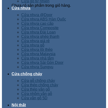
Cửa gỗ tự nhiên
Chưa có sản phẩm trong giỏ hàng.
Cửa nhựa
Cửa nhựa @Door
Cửa nhựa ABS Hàn Quốc
Cửa nhựa cao cấp
Cửa nhựa Composite
Cửa nhựa Đài Loan
Cửa nhựa ghép thanh
Cửa nhựa giá rẻ
Cửa nhựa gỗ
Cửa nhựa lõi thép
Cửa nhựa Malaysia
Cửa nhựa nhà tắm
Cửa nhựa Sài Gòn Door
Cửa nhựa Sungyu
Cửa chống cháy
Cửa gỗ chống cháy
Cửa thép chống cháy
Cửa thép vân gỗ
Cửa nhôm vân gỗ
Cửa vân gỗ 5D
Nội thất