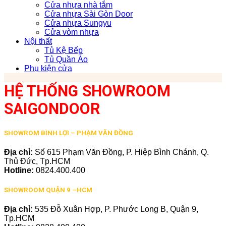
Cửa nhựa nhà tắm
Cửa nhựa Sài Gòn Door
Cửa nhựa Sungyu
Cửa vòm nhựa
Nội thất
Tủ Kệ Bếp
Tủ Quần Áo
Phụ kiện cửa
HỆ THỐNG SHOWROOM
SAIGONDOOR
SHOWROM BÌNH LỢI – PHẠM VĂN ĐỒNG
Địa chỉ:
Số 615 Phạm Văn Đồng, P. Hiệp Bình Chánh, Q.
Thủ Đức, Tp.HCM
Hotline:
0824.400.400
SHOWROOM QUẬN 9 –HCM
Địa chỉ:
535 Đỗ Xuân Hợp, P. Phước Long B, Quận 9,
Tp.HCM