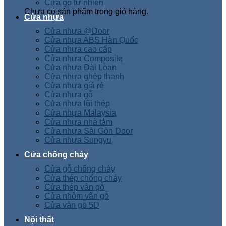
Cửa gỗ tự nhiên
Chưa có sản phẩm trong giỏ hàng.
Cửa nhựa
Cửa nhựa @Door
Cửa nhựa ABS Hàn Quốc
Cửa nhựa cao cấp
Cửa nhựa Composite
Cửa nhựa Đài Loan
Cửa nhựa ghép thanh
Cửa nhựa giá rẻ
Cửa nhựa gỗ
Cửa nhựa lõi thép
Cửa nhựa Malaysia
Cửa nhựa nhà tắm
Cửa nhựa Sài Gòn Door
Cửa nhựa Sungyu
Cửa chống cháy
Cửa gỗ chống cháy
Cửa thép chống cháy
Cửa thép vân gỗ
Cửa nhôm vân gỗ
Cửa vân gỗ 5D
Nội thất