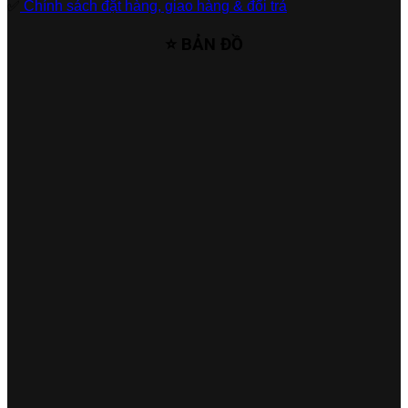
✅
Chính sách đặt hàng, giao hàng & đổi trả
⭐ BẢN ĐỒ