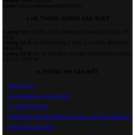
Hotline:
0886.500.500
Email:
sales.saigondoor@gmail.com
⭐ HỆ THỐNG XƯỞNG SẢN XUẤT
Xưởng SX I:
Số 361 TX25, Phường Thạnh Xuân, Q12, TP.
HCM.
Xưởng SX II:
Số 60/3 Đường 9, KP2, P.An Bình, Biên Hòa,
Đồng Nai.
Xưởng SX III:
81 Võ Văn Bích, Xã Tân Thạnh Đông, Huyện
Củ Chi, Tp.HCM.
⭐ THÔNG TIN CẦN BIẾT
✅
Báo giá cửa
✅
Hướng dẫn sử dụng nội thất
✅
Tư vấn phong thủy
✅
Chính sách bảo vệ thông tin cá nhân của người tiêu dùng
✅
Chính sách bảo hành