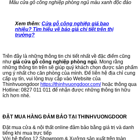
Mẫu cửa gỗ công nghiệp phòng ngủ màu xanh độc đáo
Xem thêm:
Cửa gỗ công nghiệp giá bao
nhiêu? Tìm hiểu về báo giá chi tiết trên thị
trường?
Trên đây là những thông tin chi tiết nhất về đặc điểm cũng
như
giá cửa gỗ công nghiệp phòng ngủ
. Mong rằng
những thông tin trên sẽ giúp quý khách chọn được sản phẩm
ưng ý nhất cho căn phòng của mình. Để liên hệ địa chỉ cung
cấp uy tín, vui lòng truy cập vào Website của
Thinhvuongdoor
https://thinhvuongdoor.com/
hoặc thông qua
Hotline: 0827 011 011 để nhận được những thông tin hữu
ích hơn nhé.
ĐẶT MUA HÀNG ĐẢM BẢO TẠI THINHVUONGDOOR
Đặt mua cửa & nội thất online đảm bảo bằng giá trị và danh
tiếng khi mua trực tiếp
Với hệ thống 12 Showroom & Xưởng sản xuất trên toàn