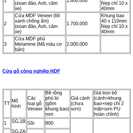
1
1.600.000
(xoan đào, Ash, căm
Nẹp chỉ 10 x
xe)
40mm
Cửa MDF Veneer (lõi
Khung bao
xanh chống ẩm)
40 x 110mm
2
1.700.000
(xoan đào, Ash, căm
Nẹp chỉ 10 x
xe)
40mm
Cửa MDF phủ
3
Melamine (Mã màu cơ
2.000.000
bản)
Cửa gỗ công nghiệp HDF
Bề rộng
Giá trọn bộ
Các
phủ bì
Giá cánh
(cánh+khung
Mô
TT
loại gỗ
(gồm
(chưa
bao+nẹp chỉ 2
hình
Veneer
khung bao)
sơn)
mặt+sơn PU
mm
hoàn chỉnh)
SG.1B
1
Sồi
800
SG.2A