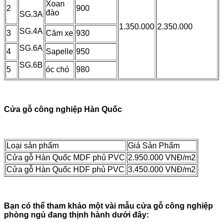
Xoan
2
900
đào
SG.3A
1.350.000
2.350.000
SG.4A
3
Căm xe
930
SG.6A
4
Sapelle
950
SG.6B
5
óc chó
980
Cửa gỗ công nghiệp Hàn Quốc
Loại sản phẩm
Giá Sản Phẩm
Cửa gỗ Hàn Quốc MDF phủ PVC
2.950.000 VNĐ/m2
Cửa gỗ Hàn Quốc HDF phủ PVC
3.450.000 VNĐ/m2
Bạn có thể tham khảo một vài mẫu cửa gỗ công nghiệp
phòng ngủ đang thịnh hành dưới đây: