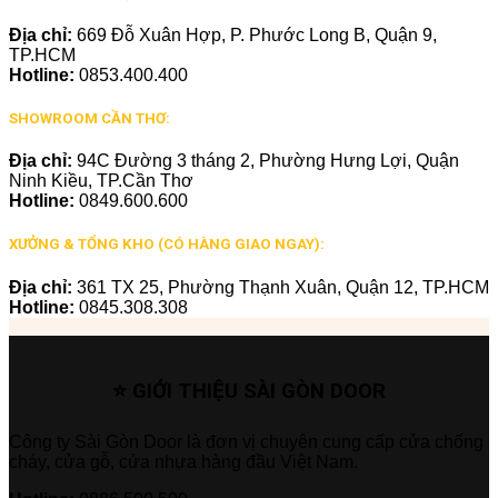
Địa chỉ:
669 Đỗ Xuân Hợp, P. Phước Long B, Quận 9,
TP.HCM
Hotline:
0853.400.400
SHOWROOM CẦN THƠ:
Địa chỉ:
94C Đường 3 tháng 2, Phường Hưng Lợi, Quận
Ninh Kiều, TP.Cần Thơ
Hotline:
0849.600.600
XƯỞNG & TỔNG KHO (CÓ HÀNG GIAO NGAY):
Địa chỉ:
361 TX 25, Phường Thạnh Xuân, Quận 12, TP.HCM
Hotline:
0845.308.308
⭐ GIỚI THIỆU SÀI GÒN DOOR
Công ty Sài Gòn Door là đơn vị chuyên cung cấp cửa chống
cháy, cửa gỗ, cửa nhựa hàng đầu Việt Nam.