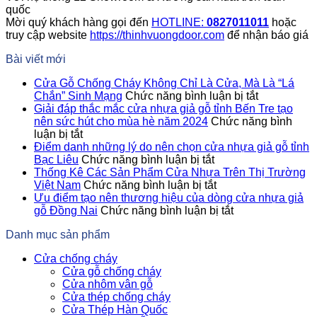
quốc
Mời quý khách hàng gọi đến
HOTLINE:
0827011011
hoặc
truy cập website
https://thinhvuongdoor.com
để nhận báo giá
Bài viết mới
Cửa Gỗ Chống Cháy Không Chỉ Là Cửa, Mà Là “Lá
ở
Chắn” Sinh Mạng
Chức năng bình luận bị tắt
Cửa
Giải đáp thắc mắc cửa nhựa giả gỗ tỉnh Bến Tre tạo
Gỗ
nên sức hút cho mùa hè năm 2024
Chức năng bình
ở
Chống
luận bị tắt
Giải
Cháy
Điểm danh những lý do nên chọn cửa nhựa giả gỗ tỉnh
đáp
ở
Không
Bạc Liêu
Chức năng bình luận bị tắt
thắc
Điểm
Chỉ
Thống Kê Các Sản Phẩm Cửa Nhựa Trên Thị Trường
mắc
danh
ở
Là
Việt Nam
Chức năng bình luận bị tắt
cửa
những
Thống
Cửa,
Ưu điểm tạo nên thương hiệu của dòng cửa nhựa giả
nhựa
lý
Kê
ở
Mà
gỗ Đồng Nai
Chức năng bình luận bị tắt
giả
do
Các
Ưu
Là
Danh mục sản phẩm
gỗ
nên
Sản
điểm
“Lá
tỉnh
chọn
Phẩm
tạo
Chắn”
Cửa chống cháy
Bến
cửa
Cửa
nên
Sinh
Cửa gỗ chống cháy
Tre
nhựa
Nhựa
thương
Mạng
Cửa nhôm vân gỗ
tạo
giả
Trên
hiệu
Cửa thép chống cháy
nên
gỗ
Thị
của
Cửa Thép Hàn Quốc
sức
tỉnh
Trường
dòng