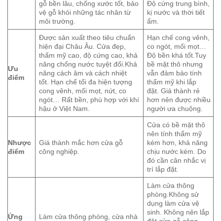
gỗ bền lâu, chống xước tốt, bảo
Độ cứng trung bình,
vệ gỗ khỏi những tác nhân từ
kị nước và thời tiết
môi trường.
ẩm.
Được sản xuất theo tiêu chuẩn
Hạn chế cong vênh,
hiện đại Châu Âu. Cửa đẹp,
co ngót, mối mọt…
thẩm mỹ cao, độ cứng cao, khả
Độ bền khá tốt.Tuy
năng chống nước tuyệt đối.Khả
bề mặt thô nhưng
Ưu
năng cách âm và cách nhiệt
vẫn đảm bảo tính
điểm
tốt. Hạn chế tối đa hiện tượng
thẩm mỹ khi lắp
cong vênh, mối mọt, nứt, co
đặt. Giá thành rẻ
ngót… Rất bền, phù hợp với khí
hơn nên được nhiều
hậu ở Việt Nam.
người ưa chuộng.
Cửa có bề mặt thô
nên tính thẩm mỹ
Nhược
Giá thành mắc hơn cửa gỗ
kém hơn, khả năng
điểm
công nghiệp.
chịu nước kém. Do
đó cần cân nhắc vị
trí lắp đặt.
Làm cửa thông
phòng.Không sử
dụng làm cửa vệ
sinh. Không nên lắp
Ứng
Làm cửa thông phòng, cửa nhà