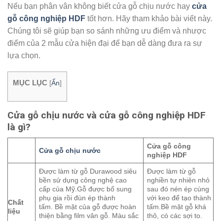
Nếu bạn phân vân không biết cửa gỗ chịu nước hay
cửa
gỗ công nghiệp HDF
tốt hơn. Hãy tham khảo bài viết này.
Chúng tôi sẽ giúp bạn so sánh những ưu điểm và nhược
điểm của 2 mẫu cửa hiện đại để bạn dễ dàng đưa ra sự
lựa chọn.
MỤC LỤC
[
Ẩn
]
Cửa gỗ chịu nước và cửa gỗ công nghiệp HDF
là gì?
Cửa gỗ công
Cửa gỗ chịu nước
nghiệp HDF
Được làm từ gỗ Durawood siêu
Được làm từ gỗ
bền sử dụng công nghệ cao
nghiền tự nhiên nhỏ
cấp của Mỹ.Gỗ được bổ sung
sau đó nén ép cùng
phụ gia rồi đùn ép thành
với keo để tạo thành
Chất
tấm. Bề mặt của gỗ được hoàn
tấm.Bề mặt gỗ khá
liệu
thiện bằng film vân gỗ. Màu sắc
thô, có các sợi to.