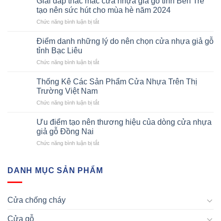
Giải đáp thắc mắc cửa nhựa giả gỗ tỉnh Bến Tre
Chống
tạo nên sức hút cho mùa hè năm 2024
Cháy
ở
Chức năng bình luận bị tắt
Không
Giải
Chỉ
đáp
Là
Điểm danh những lý do nên chọn cửa nhựa giả gỗ
thắc
Cửa,
tỉnh Bạc Liêu
mắc
Mà
ở
Chức năng bình luận bị tắt
cửa
Là
Điểm
nhựa
“Lá
danh
giả
Thống Kê Các Sản Phẩm Cửa Nhựa Trên Thị
Chắn”
những
gỗ
Trường Việt Nam
Sinh
lý
tỉnh
Mạng
ở
Chức năng bình luận bị tắt
do
Bến
Thống
nên
Tre
Kê
chọn
Ưu điểm tạo nên thương hiệu của dòng cửa nhựa
tạo
Các
cửa
giả gỗ Đồng Nai
nên
Sản
nhựa
sức
ở
Chức năng bình luận bị tắt
Phẩm
giả
hút
Ưu
Cửa
gỗ
cho
điểm
Nhựa
tỉnh
mùa
tạo
DANH MỤC SẢN PHẨM
Trên
Bạc
hè
nên
Thị
Liêu
năm
thương
Trường
2024
hiệu
Việt
Cửa chống cháy
của
Nam
dòng
Cửa gỗ
cửa