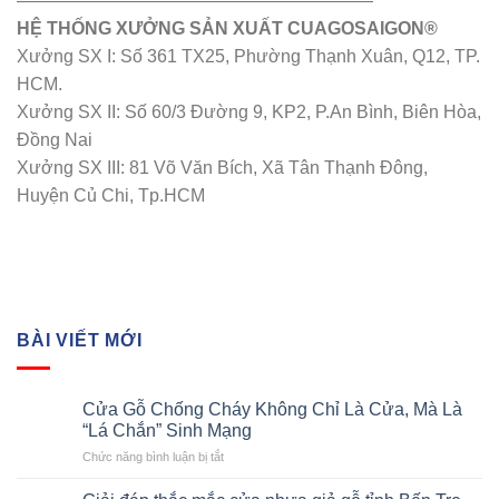
————————————————————
HỆ THỐNG XƯỞNG SẢN XUẤT CUAGOSAIGON®
Xưởng SX I: Số 361 TX25, Phường Thạnh Xuân, Q12, TP.
HCM.
Xưởng SX II: Số 60/3 Đường 9, KP2, P.An Bình, Biên Hòa,
Đồng Nai
Xưởng SX III: 81 Võ Văn Bích, Xã Tân Thạnh Đông,
Huyện Củ Chi, Tp.HCM
BÀI VIẾT MỚI
Cửa Gỗ Chống Cháy Không Chỉ Là Cửa, Mà Là
“Lá Chắn” Sinh Mạng
ở
Chức năng bình luận bị tắt
Cửa
Gỗ