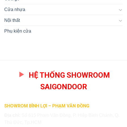
nhựa
giả
Cửa nhựa
gỗ
Đồng
Nội thất
Nai
Phụ kiện cửa
HỆ THỐNG SHOWROOM
SAIGONDOOR
SHOWROM BÌNH LỢI – PHẠM VĂN ĐỒNG
Địa chỉ:
Số 615 Phạm Văn Đồng, P. Hiệp Bình Chánh, Q.
Thủ Đức, Tp.HCM