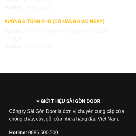
Hotline:
0849.600.600
XƯỞNG & TỔNG KHO (CÓ HÀNG GIAO NGAY):
Địa chỉ:
361 TX 25, Phường Thạnh Xuân, Quận 12,
TP.HCM
Hotline:
0845.308.308
⭐ GIỚI THIỆU SÀI GÒN DOOR
Công ty Sài Gòn Door là đơn vị chuyên cung cấp cửa
chống cháy, cửa gỗ, cửa nhựa hàng đầu Việt Nam.
Hotline:
0886.500.500