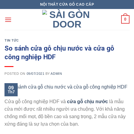
Skip
NỘI THẤT CỬA GỖ CAO CẤP
to
content
0
TIN TỨC
So sánh cửa gỗ chịu nước và cửa gỗ
công nghiệp HDF
POSTED ON
09/07/2021
BY
ADMIN
09
Th7
Cửa gỗ công nghiệp HDF và
cửa
gỗ chịu nước
là mẫu
cửa mới được rất nhiều người ưa chuộng. Với khả năng
chống mối mọt, độ bền cao và sang trọng, 2 mẫu cửa này
xứng đáng là sự lựa chọn của bạn.