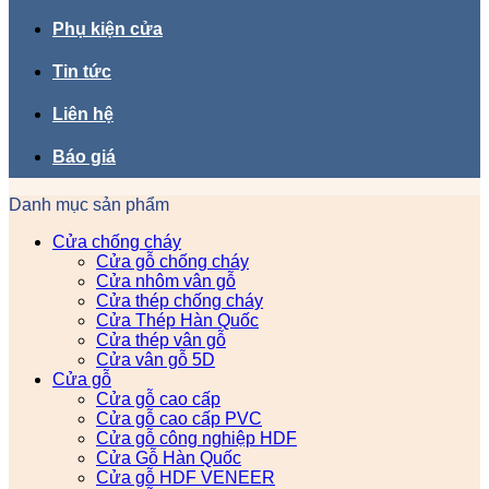
Phụ kiện cửa
Tin tức
Liên hệ
Báo giá
Danh mục sản phẩm
Cửa chống cháy
Cửa gỗ chống cháy
Cửa nhôm vân gỗ
Cửa thép chống cháy
Cửa Thép Hàn Quốc
Cửa thép vân gỗ
Cửa vân gỗ 5D
Cửa gỗ
Cửa gỗ cao cấp
Cửa gỗ cao cấp PVC
Cửa gỗ công nghiệp HDF
Cửa Gỗ Hàn Quốc
Cửa gỗ HDF VENEER