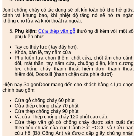
Joint chống cháy có tác dụng sẽ bít kín toàn bộ khe hở giữa
cánh và khung bao, khi nhiệt độ tăng nó sẽ nở ra ngăn
không cho lửa và khói thoát ra ngoài.
Phụ kiện:
Cửa thép vân gỗ
thường đi kèm với một số
phụ kiện như:
Tay co thủy lực ( tay đẩy hơi),
Khóa, bản lề, tay nắm cửa
Phụ kiện lựa chọn thêm: chốt cửa, chốt âm cho cánh
đôi, mắt thần, tay nắm cửa, chuông điện, kính cường
lực chống cháy, thanh thoát hiểm đơn, thanh thoát
hiểm đôi, Doorsill (thanh chặn cửa phía dưới)
Hiện nay SaigonDoor mang đến cho khách hàng 4 lựa chọn
chính bao gồm:
Cửa gỗ chống cháy 60 phút.
Cửa thép chống cháy 70 phút
Cửa thép chống cháy 90 phút
Và cửa Thép chống cháy 120 phút cao cấp.
Cửa thép vân gỗ có chống cháy được sản xuất đạt
theo tiêu chuẩn của cục Cảnh Sát PCCC và Cứu nạn
cứu hộ (Bộ Công An) và được cấp giấy chứng nhận