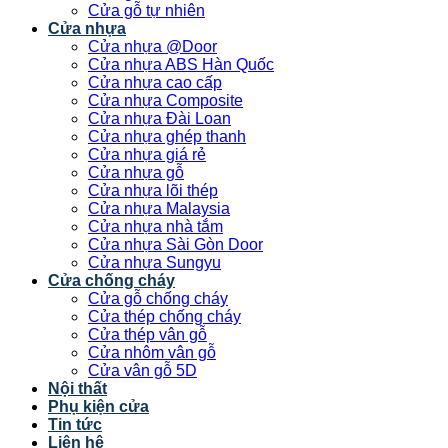
Cửa gỗ tự nhiên
Cửa nhựa
Cửa nhựa @Door
Cửa nhựa ABS Hàn Quốc
Cửa nhựa cao cấp
Cửa nhựa Composite
Cửa nhựa Đài Loan
Cửa nhựa ghép thanh
Cửa nhựa giá rẻ
Cửa nhựa gỗ
Cửa nhựa lõi thép
Cửa nhựa Malaysia
Cửa nhựa nhà tắm
Cửa nhựa Sài Gòn Door
Cửa nhựa Sungyu
Cửa chống cháy
Cửa gỗ chống cháy
Cửa thép chống cháy
Cửa thép vân gỗ
Cửa nhôm vân gỗ
Cửa vân gỗ 5D
Nội thất
Phụ kiện cửa
Tin tức
Liên hệ