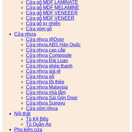
Cửa gỗ MDF LAMINATE
Cửa gỗ MDF MELAMINE
Cửa gỗ MDF VENEEER
Cửa gỗ MDF VENEER
Cửa gỗ tự nhiên
Cửa vòm gỗ
Cửa nhựa
Cửa nhựa @Door
Cửa nhựa ABS Hàn Quốc
Cửa nhựa cao cấp
Cửa nhựa Composite
Cửa nhựa Đài Loan
Cửa nhựa ghép thanh
Cửa nhựa giá rẻ
Cửa nhựa gỗ
Cửa nhựa lõi thép
Cửa nhựa Malaysia
Cửa nhựa nhà tắm
Cửa nhựa Sài Gòn Door
Cửa nhựa Sungyu
Cửa vòm nhựa
Nội thất
Tủ Kệ Bếp
Tủ Quần Áo
Phụ kiện cửa