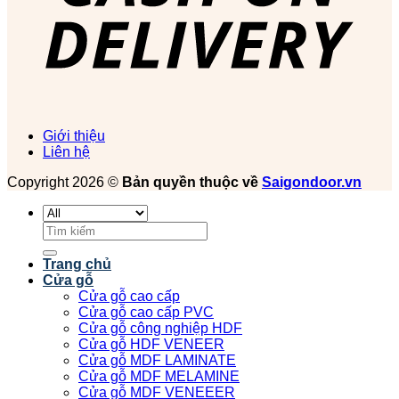
Giới thiệu
Liên hệ
Copyright 2026 ©
Bản quyền thuộc về
Saigondoor.vn
Tìm
kiếm:
Trang chủ
Cửa gỗ
Cửa gỗ cao cấp
Cửa gỗ cao cấp PVC
Cửa gỗ công nghiệp HDF
Cửa gỗ HDF VENEER
Cửa gỗ MDF LAMINATE
Cửa gỗ MDF MELAMINE
Cửa gỗ MDF VENEEER