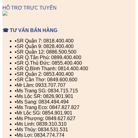
HỖ TRỢ TRỰC TUYẾN
☎ TƯ VẤN BÁN HÀNG
▪️SR Quận 7: 0818.400.400
▪️SR Quận 9: 0828.400.400
▪️SR Quận 12: 0886.500.500
▪️SR Q.Tân Phú: 0899.400.400
▪️SR Q.Thủ Đức: 0855.400.400
▪️SR Q.Bình Thạnh: 0814.400.400
▪️SR Quận 2: 0853.400.400
▪️SR Cần Thơ: 0849.600.600
▪️Mr Lãm: 0933.707.707
▪️Ms Trang SG: 0834.715.715
▪️Ms Lộc SR: 0826.901.901
▪️Ms Sang: 0834.494.494
▪️Ms Trang Eco: 0847.827.827
▪️Mr Lộc SG: 0854.901.901
▪️Ms Phượng: 0849.627.627
▪️Ms Linh: 0839.310.310
▪️Ms Thúy: 0834.531.531
▪️Ms Lợi: 0834.774.774