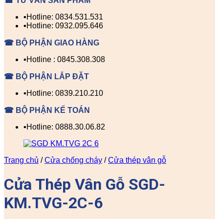
☎ TƯ VẤN SẢN PHẨM
▪️Hotline: 0834.531.531
▪️Hotline: 0932.095.646
☎ BỘ PHẬN GIAO HÀNG
▪️Hotline : 0845.308.308
☎ BỘ PHẬN LẮP ĐẶT
▪️Hotline: 0839.210.210
☎ BỘ PHẬN KẾ TOÁN
▪️Hotline: 0888.30.06.82
Trang chủ
/
Cửa chống cháy
/
Cửa thép vân gỗ
Cửa Thép Vân Gỗ SGD-
KM.TVG-2C-6