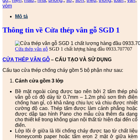
gỗ,
,
hiện
,
màu,
,
nhà
,
phòng,
,
sổ,
,
sơn
,
thép
,
thông
,
toàn,
,
vân
,
vòm
Mô tả
Thông tin về Cửa thép vân gỗ SGD 1
Cửa thép vân gỗ
SGD 1 chất lượng hàng đầu 0933.707707
CỬA THÉP VÂN GỖ
– CẤU TẠO VÀ SỬ DỤNG
Cấu tạo cửa thép chống cháy gồm 5 bộ phận như sau:
Cánh cửa
gồm 3 lớp
Bề mặt ngoài cùng được tạo nên bởi 2 tấm thép phủ
vân gỗ có độ dày từ 0.7mm – 1.2m phủ sơn tĩnh điện
chống han gỉ, có khả năng chịu lực và chịu được nhiệt
cường độ cao. Thép tấm được làm cánh phẳng hoặc
được dập tạo hình Pano cho mẫu cửa thêm đa dạng
cho thiết kế trong không gian nội thất từ hiện đại đến cổ
điển.
Lớp lõi ở giữa là lõi chống cháy được tạo từ chất liệu
Honeycomb paper hoặc tấm eron 2 mặt ở giữa kèm