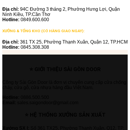
Địa chỉ:
94C Đường 3 tháng 2, Phường Hưng Lợi, Quận
Ninh Kiều, TP.Cần Thơ
Hotline:
0849.600.600
XƯỞNG & TỔNG KHO (CÓ HÀNG GIAO NGAY):
Địa chỉ:
361 TX 25, Phường Thạnh Xuân, Quận 12, TP.HCM
Hotline:
0845.308.308
⭐ GIỚI THIỆU SÀI GÒN DOOR
Công ty Sài Gòn Door là đơn vị chuyên cung cấp cửa chống
cháy, cửa gỗ, cửa nhựa hàng đầu Việt Nam.
Hotline:
0886.500.500
Email:
sales.saigondoor@gmail.com
⭐ HỆ THỐNG XƯỞNG SẢN XUẤT
Xưởng SX I:
Số 361 TX25, Phường Thạnh Xuân, Q12, TP.