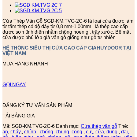
Cửa Thép Vân Gỗ SGD-KM.TVG-2C-6 là loại cửa được làm
từ tấm thép có độ dày từ 0,8 mm-1.00mm , là thép cao cấp
được sơn tĩnh điện nhằm chống hoen gỉ, trầy xước. Bề mặt
cửa được phủ lớp giả vân gỗ giống như gỗ tự nhiên
HỆ THỐNG SIÊU THỊ CỬA CAO CẤP GIAHUYDOOR TẠI
VIỆT NAM
MUA HÀNG NHANH
GỌI NGAY
ĐĂNG KÝ TƯ VẤN SẢN PHẨM
TẢI BẢNG GIÁ
Mã:
SGD-KM.TVG-2C-6
Danh mục:
Cửa thép vân gỗ
Thẻ:
an
,
cháy,
,
chính,
,
chống
,
chung
,
cong,
,
cư,
,
cửa
,
dụng,
,
đại,
,