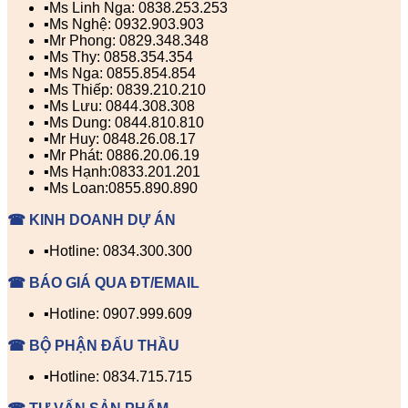
▪️Ms Linh Nga: 0838.253.253
▪️Ms Nghệ: 0932.903.903
▪️Mr Phong: 0829.348.348
▪️Ms Thy: 0858.354.354
▪️Ms Nga: 0855.854.854
▪️Ms Thiếp: 0839.210.210
▪️Ms Lưu: 0844.308.308
▪️Ms Dung: 0844.810.810
▪️Mr Huy: 0848.26.08.17
▪️Mr Phát: 0886.20.06.19
▪️Ms Hạnh:0833.201.201
▪️Ms Loan:0855.890.890
☎ KINH DOANH DỰ ÁN
▪️Hotline: 0834.300.300
☎ BÁO GIÁ QUA ĐT/EMAIL
▪️Hotline: 0907.999.609
☎ BỘ PHẬN ĐẤU THẦU
▪️Hotline: 0834.715.715