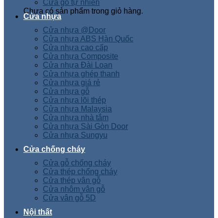
Cửa gỗ tự nhiên
Chưa có sản phẩm trong giỏ hàng.
Cửa nhựa
Cửa nhựa @Door
Cửa nhựa ABS Hàn Quốc
Cửa nhựa cao cấp
Cửa nhựa Composite
Cửa nhựa Đài Loan
Cửa nhựa ghép thanh
Cửa nhựa giá rẻ
Cửa nhựa gỗ
Cửa nhựa lõi thép
Cửa nhựa Malaysia
Cửa nhựa nhà tắm
Cửa nhựa Sài Gòn Door
Cửa nhựa Sungyu
Cửa chống cháy
Cửa gỗ chống cháy
Cửa thép chống cháy
Cửa thép vân gỗ
Cửa nhôm vân gỗ
Cửa vân gỗ 5D
Nội thất