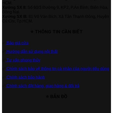
HCM.
Xưởng SX II:
Số 60/3 Đường 9, KP2, P.An Bình, Biên Hòa,
Đồng Nai.
Xưởng SX III:
81 Võ Văn Bích, Xã Tân Thạnh Đông, Huyện
Củ Chi, Tp.HCM.
⭐ THÔNG TIN CẦN BIẾT
✅
Báo giá cửa
✅
Hướng dẫn sử dụng nội thất
✅
Tư vấn phong thủy
✅
Chính sách bảo vệ thông tin cá nhân của người tiêu dùng
✅
Chính sách bảo hành
✅
Chính sách đặt hàng, giao hàng & đổi trả
⭐ BẢN ĐỒ