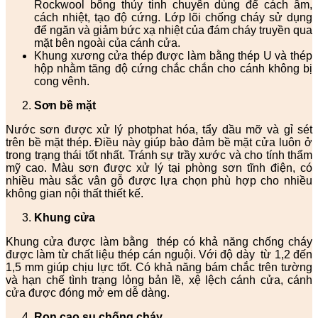
Rockwool bông thủy tinh chuyên dùng để cách âm,
cách nhiệt, tạo độ cứng. Lớp lõi chống cháy sử dụng
để ngăn và giảm bức xạ nhiệt của đám cháy truyền qua
mặt bên ngoài của cánh cửa.
Khung xương cửa thép được làm bằng thép U và thép
hộp nhằm tăng độ cứng chắc chắn cho cánh không bị
cong vênh.
Sơn bề mặt
Nước sơn được xử lý photphat hóa, tẩy dầu mỡ và gỉ sét
trên bề mặt thép. Điều này giúp bảo đảm bề mặt cửa luôn ở
trong trạng thái tốt nhất. Tránh sự trầy xước và cho tính thẩm
mỹ cao. Màu sơn được xử lý tại phòng sơn tĩnh điện, có
nhiều màu sắc vân gỗ được lựa chọn phù hợp cho nhiều
không gian nội thất thiết kế.
Khung cửa
Khung cửa được làm bằng thép có khả năng chống cháy
được làm từ chất liệu thép cán nguội. Với độ dày từ 1,2 đến
1,5 mm giúp chịu lực tốt. Có khả năng bám chắc trên tường
và hạn chế tình trạng lỏng bản lề, xệ lệch cánh cửa, cánh
cửa được đóng mở em dễ dàng.
Ron cao su chống cháy