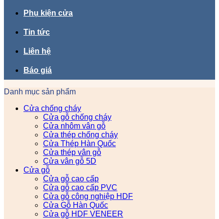
Phụ kiện cửa
Tin tức
Liên hệ
Báo giá
Danh mục sản phẩm
Cửa chống cháy
Cửa gỗ chống cháy
Cửa nhôm vân gỗ
Cửa thép chống cháy
Cửa Thép Hàn Quốc
Cửa thép vân gỗ
Cửa vân gỗ 5D
Cửa gỗ
Cửa gỗ cao cấp
Cửa gỗ cao cấp PVC
Cửa gỗ công nghiệp HDF
Cửa Gỗ Hàn Quốc
Cửa gỗ HDF VENEER