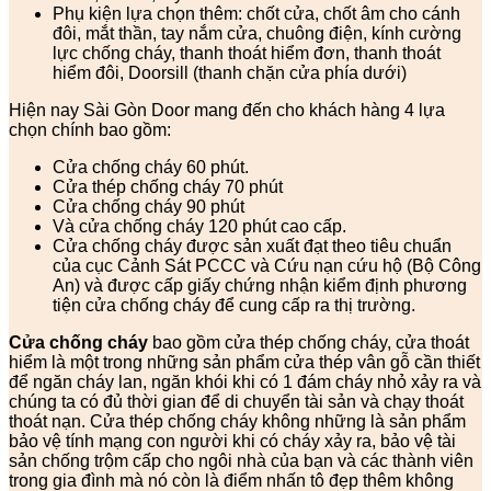
Phụ kiện lựa chọn thêm: chốt cửa, chốt âm cho cánh
đôi, mắt thần, tay nắm cửa, chuông điện, kính cường
lực chống cháy, thanh thoát hiểm đơn, thanh thoát
hiểm đôi, Doorsill (thanh chặn cửa phía dưới)
Hiện nay Sài Gòn Door mang đến cho khách hàng 4 lựa
chọn chính bao gồm:
Cửa chống cháy 60 phút.
Cửa thép chống cháy 70 phút
Cửa chống cháy 90 phút
Và cửa chống cháy 120 phút cao cấp.
Cửa chống cháy được sản xuất đạt theo tiêu chuẩn
của cục Cảnh Sát PCCC và Cứu nạn cứu hộ (Bộ Công
An) và được cấp giấy chứng nhận kiểm định phương
tiện cửa chống cháy để cung cấp ra thị trường.
Cửa chống cháy
bao gồm cửa thép chống cháy, cửa thoát
hiểm là một trong những sản phẩm cửa thép vân gỗ cần thiết
để ngăn cháy lan, ngăn khói khi có 1 đám cháy nhỏ xảy ra và
chúng ta có đủ thời gian để di chuyển tài sản và chạy thoát
thoát nạn. Cửa thép chống cháy không những là sản phẩm
bảo vệ tính mạng con người khi có cháy xảy ra, bảo vệ tài
sản chống trộm cấp cho ngôi nhà của bạn và các thành viên
trong gia đình mà nó còn là điểm nhấn tô đẹp thêm không