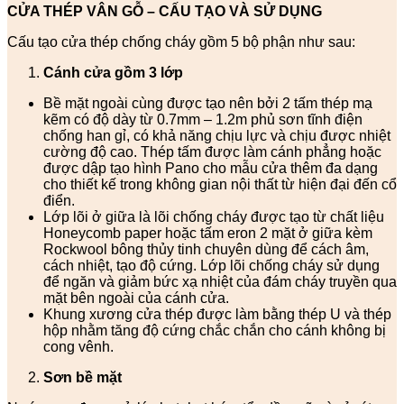
CỬA THÉP VÂN GỖ – CẤU TẠO VÀ SỬ DỤNG
Cấu tạo cửa thép chống cháy gồm 5 bộ phận như sau:
Cánh cửa
gồm 3 lớp
Bề mặt ngoài cùng được tạo nên bởi 2 tấm thép mạ
kẽm có độ dày từ 0.7mm – 1.2m phủ sơn tĩnh điện
chống han gỉ, có khả năng chịu lực và chịu được nhiệt
cường độ cao. Thép tấm được làm cánh phẳng hoặc
được dập tạo hình Pano cho mẫu cửa thêm đa dạng
cho thiết kế trong không gian nội thất từ hiện đại đến cổ
điển.
Lớp lõi ở giữa là lõi chống cháy được tạo từ chất liệu
Honeycomb paper hoặc tấm eron 2 mặt ở giữa kèm
Rockwool bông thủy tinh chuyên dùng để cách âm,
cách nhiệt, tạo độ cứng. Lớp lõi chống cháy sử dụng
để ngăn và giảm bức xạ nhiệt của đám cháy truyền qua
mặt bên ngoài của cánh cửa.
Khung xương cửa thép được làm bằng thép U và thép
hộp nhằm tăng độ cứng chắc chắn cho cánh không bị
cong vênh.
Sơn bề mặt