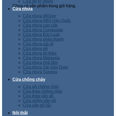
Cửa gỗ tự nhiên
Chưa có sản phẩm trong giỏ hàng.
Cửa nhựa
Cửa nhựa @Door
Cửa nhựa ABS Hàn Quốc
Cửa nhựa cao cấp
Cửa nhựa Composite
Cửa nhựa Đài Loan
Cửa nhựa ghép thanh
Cửa nhựa giá rẻ
Cửa nhựa gỗ
Cửa nhựa lõi thép
Cửa nhựa Malaysia
Cửa nhựa nhà tắm
Cửa nhựa Sài Gòn Door
Cửa nhựa Sungyu
Cửa chống cháy
Cửa gỗ chống cháy
Cửa thép chống cháy
Cửa thép vân gỗ
Cửa nhôm vân gỗ
Cửa vân gỗ 5D
Nội thất