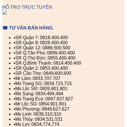
HỖ TRỢ TRỰC TUYẾN
☎ TƯ VẤN BÁN HÀNG
▪️SR Quận 7: 0818.400.400
▪️SR Quận 9: 0828.400.400
▪️SR Quận 12: 0886.500.500
▪️SR Q.Tân Phú: 0899.400.400
▪️SR Q.Thủ Đức: 0855.400.400
▪️SR Q.Bình Thạnh: 0814.400.400
▪️SR Quận 2: 0853.400.400
▪️SR Cần Thơ: 0849.600.600
▪️Mr Lãm: 0933.707.707
▪️Ms Trang SG: 0834.715.715
▪️Ms Lộc SR: 0826.901.901
▪️Ms Sang: 0834.494.494
▪️Ms Trang Eco: 0847.827.827
▪️Mr Lộc SG: 0854.901.901
▪️Ms Phượng: 0849.627.627
▪️Ms Linh: 0839.310.310
▪️Ms Thúy: 0834.531.531
▪️Ms Lợi: 0834.774.774