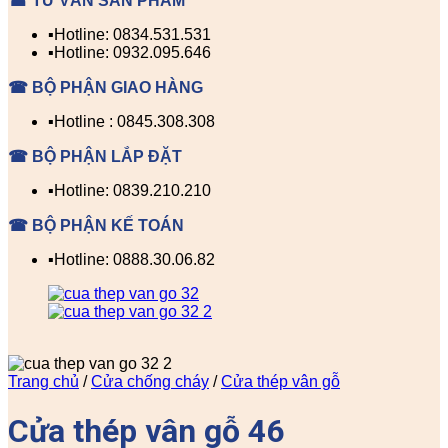
☎ TƯ VẤN SẢN PHẨM
▪️Hotline: 0834.531.531
▪️Hotline: 0932.095.646
☎ BỘ PHẬN GIAO HÀNG
▪️Hotline : 0845.308.308
☎ BỘ PHẬN LẮP ĐẶT
▪️Hotline: 0839.210.210
☎ BỘ PHẬN KẾ TOÁN
▪️Hotline: 0888.30.06.82
Trang chủ
/
Cửa chống cháy
/
Cửa thép vân gỗ
Cửa thép vân gỗ 46