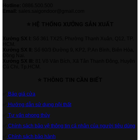
Hotline:
0886.500.500
Email:
sales.saigondoor@gmail.com
⭐ HỆ THỐNG XƯỞNG SẢN XUẤT
Xưởng SX I:
Số 361 TX25, Phường Thạnh Xuân, Q12, TP.
HCM.
Xưởng SX II:
Số 60/3 Đường 9, KP2, P.An Bình, Biên Hòa,
Đồng Nai.
Xưởng SX III:
81 Võ Văn Bích, Xã Tân Thạnh Đông, Huyện
Củ Chi, Tp.HCM.
⭐ THÔNG TIN CẦN BIẾT
✅
Báo giá cửa
✅
Hướng dẫn sử dụng nội thất
✅
Tư vấn phong thủy
✅
Chính sách bảo vệ thông tin cá nhân của người tiêu dùng
✅
Chính sách bảo hành