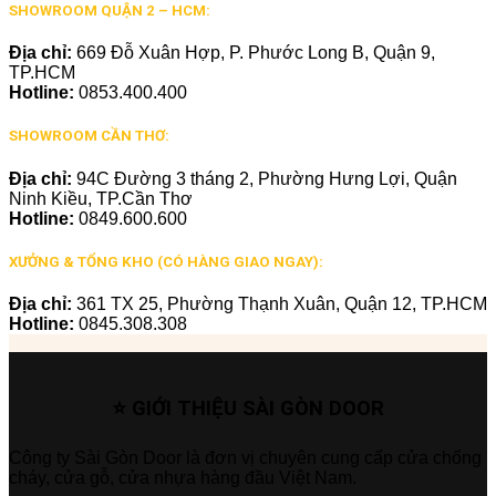
SHOWROOM QUẬN 2 – HCM:
Địa chỉ:
669 Đỗ Xuân Hợp, P. Phước Long B, Quận 9,
TP.HCM
Hotline:
0853.400.400
SHOWROOM CẦN THƠ:
Địa chỉ:
94C Đường 3 tháng 2, Phường Hưng Lợi, Quận
Ninh Kiều, TP.Cần Thơ
Hotline:
0849.600.600
XƯỞNG & TỔNG KHO (CÓ HÀNG GIAO NGAY):
Địa chỉ:
361 TX 25, Phường Thạnh Xuân, Quận 12, TP.HCM
Hotline:
0845.308.308
⭐ GIỚI THIỆU SÀI GÒN DOOR
Công ty Sài Gòn Door là đơn vị chuyên cung cấp cửa chống
cháy, cửa gỗ, cửa nhựa hàng đầu Việt Nam.