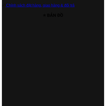
✅
Chính sách đặt hàng, giao hàng & đổi trả
⭐ BẢN ĐỒ