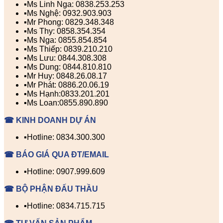
▪️Ms Linh Nga: 0838.253.253
▪️Ms Nghệ: 0932.903.903
▪️Mr Phong: 0829.348.348
▪️Ms Thy: 0858.354.354
▪️Ms Nga: 0855.854.854
▪️Ms Thiếp: 0839.210.210
▪️Ms Lưu: 0844.308.308
▪️Ms Dung: 0844.810.810
▪️Mr Huy: 0848.26.08.17
▪️Mr Phát: 0886.20.06.19
▪️Ms Hạnh:0833.201.201
▪️Ms Loan:0855.890.890
☎ KINH DOANH DỰ ÁN
▪️Hotline: 0834.300.300
☎ BÁO GIÁ QUA ĐT/EMAIL
▪️Hotline: 0907.999.609
☎ BỘ PHẬN ĐẤU THẦU
▪️Hotline: 0834.715.715