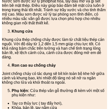
Nước sơn được xử lý photphat hóa, tẩy dầu mỡ và gỉ sét
trên bề mặt thép. Điều này giúp bảo đảm bề mặt cửa luôn ở
trong trạng thái tốt nhất. Tránh sự trầy xước và cho tính thẩm
mỹ cao. Màu sơn được xử lý tại phòng sơn tĩnh điện, có
nhiều màu sắc vân gỗ được lựa chọn phù hợp cho nhiều
không gian nội thất thiết kế.
Khung cửa
Khung cửa thép chống cháy được làm từ chất liệu thép cán
nguội. Với độ dày từ 1,2 đến 1,5 mm giúp chịu lực tốt. Có
khả năng bám chắc trên tường và hạn chế tình trạng lỏng
bản lề, xệ lệch cánh cửa, cánh cửa được đóng mở em dễ
dàng.
Ron cao su chống cháy
Joint chống cháy có tác dụng sẽ bít kín toàn bộ khe hở giữa
cánh và khung bao, khi nhiệt độ tăng nó sẽ nở ra ngăn
không cho lửa và khói thoát ra ngoài.
Phụ kiện:
Cửa thép vân gỗ thường đi kèm với một số
phụ kiện như:
Tay co thủy lực ( tay đẩy hơi),
Khóa, bản lề, tay nắm cửa