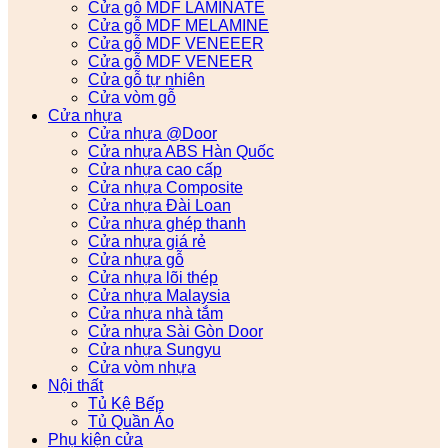
Cửa gỗ MDF LAMINATE
Cửa gỗ MDF MELAMINE
Cửa gỗ MDF VENEEER
Cửa gỗ MDF VENEER
Cửa gỗ tự nhiên
Cửa vòm gỗ
Cửa nhựa
Cửa nhựa @Door
Cửa nhựa ABS Hàn Quốc
Cửa nhựa cao cấp
Cửa nhựa Composite
Cửa nhựa Đài Loan
Cửa nhựa ghép thanh
Cửa nhựa giá rẻ
Cửa nhựa gỗ
Cửa nhựa lõi thép
Cửa nhựa Malaysia
Cửa nhựa nhà tắm
Cửa nhựa Sài Gòn Door
Cửa nhựa Sungyu
Cửa vòm nhựa
Nội thất
Tủ Kệ Bếp
Tủ Quần Áo
Phụ kiện cửa