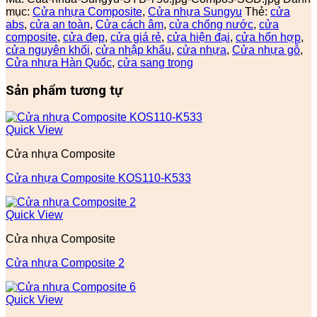
mục:
Cửa nhựa Composite
,
Cửa nhựa Sungyu
Thẻ:
cửa
abs
,
cửa an toàn
,
Cửa cách âm
,
cửa chống nước
,
cửa
composite
,
cửa đẹp
,
cửa giá rẻ
,
cửa hiện đại
,
cửa hổn hợp
,
cửa nguyên khối
,
cửa nhập khẩu
,
cửa nhựa
,
Cửa nhựa gỗ
,
Cửa nhựa Hàn Quốc
,
cửa sang trọng
Sản phẩm tương tự
Quick View
Cửa nhựa Composite
Cửa nhựa Composite KOS110-K533
Quick View
Cửa nhựa Composite
Cửa nhựa Composite 2
Quick View