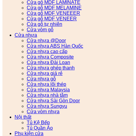
Cửa gỗ MDF LAMINATE
Cửa gỗ MDF MELAMINE
Cửa gỗ MDF VENEEER
Cửa gỗ MDF VENEER
Cửa gỗ tự nhiên
Cửa vòm gỗ
Cửa nhựa
Cửa nhựa @Door
Cửa nhựa ABS Hàn Quốc
Cửa nhựa cao cấp
Cửa nhựa Composite
Cửa nhựa Đài Loan
Cửa nhựa ghép thanh
Cửa nhựa giá rẻ
Cửa nhựa gỗ
Cửa nhựa lõi thép
Cửa nhựa Malaysia
Cửa nhựa nhà tắm
Cửa nhựa Sài Gòn Door
Cửa nhựa Sungyu
Cửa vòm nhựa
Nội thất
Tủ Kệ Bếp
Tủ Quần Áo
Phụ kiện cửa