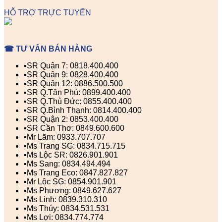
HỖ TRỢ TRỰC TUYẾN
☎ TƯ VẤN BÁN HÀNG
▪️SR Quận 7: 0818.400.400
▪️SR Quận 9: 0828.400.400
▪️SR Quận 12: 0886.500.500
▪️SR Q.Tân Phú: 0899.400.400
▪️SR Q.Thủ Đức: 0855.400.400
▪️SR Q.Bình Thạnh: 0814.400.400
▪️SR Quận 2: 0853.400.400
▪️SR Cần Thơ: 0849.600.600
▪️Mr Lãm: 0933.707.707
▪️Ms Trang SG: 0834.715.715
▪️Ms Lộc SR: 0826.901.901
▪️Ms Sang: 0834.494.494
▪️Ms Trang Eco: 0847.827.827
▪️Mr Lộc SG: 0854.901.901
▪️Ms Phượng: 0849.627.627
▪️Ms Linh: 0839.310.310
▪️Ms Thúy: 0834.531.531
▪️Ms Lợi: 0834.774.774