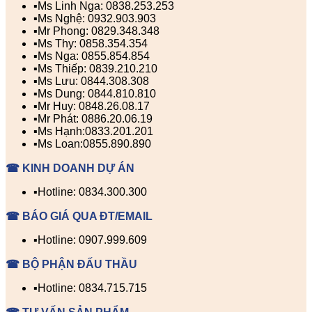
▪️Ms Linh Nga: 0838.253.253
▪️Ms Nghệ: 0932.903.903
▪️Mr Phong: 0829.348.348
▪️Ms Thy: 0858.354.354
▪️Ms Nga: 0855.854.854
▪️Ms Thiếp: 0839.210.210
▪️Ms Lưu: 0844.308.308
▪️Ms Dung: 0844.810.810
▪️Mr Huy: 0848.26.08.17
▪️Mr Phát: 0886.20.06.19
▪️Ms Hạnh:0833.201.201
▪️Ms Loan:0855.890.890
☎ KINH DOANH DỰ ÁN
▪️Hotline: 0834.300.300
☎ BÁO GIÁ QUA ĐT/EMAIL
▪️Hotline: 0907.999.609
☎ BỘ PHẬN ĐẤU THẦU
▪️Hotline: 0834.715.715