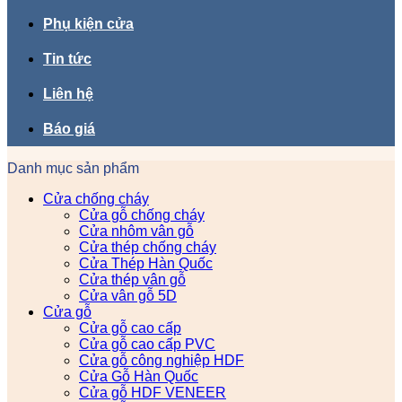
Phụ kiện cửa
Tin tức
Liên hệ
Báo giá
Danh mục sản phẩm
Cửa chống cháy
Cửa gỗ chống cháy
Cửa nhôm vân gỗ
Cửa thép chống cháy
Cửa Thép Hàn Quốc
Cửa thép vân gỗ
Cửa vân gỗ 5D
Cửa gỗ
Cửa gỗ cao cấp
Cửa gỗ cao cấp PVC
Cửa gỗ công nghiệp HDF
Cửa Gỗ Hàn Quốc
Cửa gỗ HDF VENEER