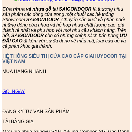
Cửa nhựa và nhựa gỗ tại SAIGONDOOR
là thương hiệu
sản phẩm các dòng cửa trong một chuỗi các hệ thống
Showroom
SAIGONDOOR
. Chuyên sản xuất và phân phối
những dòng cửa nhựa và hỗ hợp nhựa chất lượng cao, giá
thành rẻ nhất và phù hợp với mọi nhu cầu khách hàng. Trên
hết,
SAIGONDOOR
còn có những chính sách bán hàng
ƯU
ĐÃI
CAO
đi kèm với sự đa dạng về mẫu mã, loại cửa gỗ và
cả phân khúc giá thành.
HỆ THỐNG SIÊU THỊ CỬA CAO CẤP GIAHUYDOOR TẠI
VIỆT NAM
MUA HÀNG NHANH
GỌI NGAY
ĐĂNG KÝ TƯ VẤN SẢN PHẨM
TẢI BẢNG GIÁ
Mã:
Cua-nhua-Sungyu-SYB-756.jpg-Compos-SGD.jpg
Danh