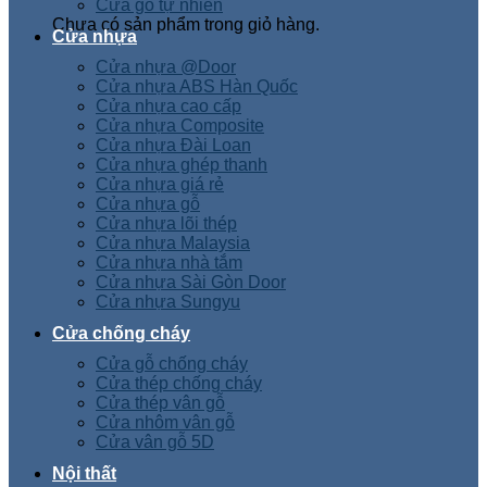
Cửa gỗ tự nhiên
Chưa có sản phẩm trong giỏ hàng.
Cửa nhựa
Cửa nhựa @Door
Cửa nhựa ABS Hàn Quốc
Cửa nhựa cao cấp
Cửa nhựa Composite
Cửa nhựa Đài Loan
Cửa nhựa ghép thanh
Cửa nhựa giá rẻ
Cửa nhựa gỗ
Cửa nhựa lõi thép
Cửa nhựa Malaysia
Cửa nhựa nhà tắm
Cửa nhựa Sài Gòn Door
Cửa nhựa Sungyu
Cửa chống cháy
Cửa gỗ chống cháy
Cửa thép chống cháy
Cửa thép vân gỗ
Cửa nhôm vân gỗ
Cửa vân gỗ 5D
Nội thất