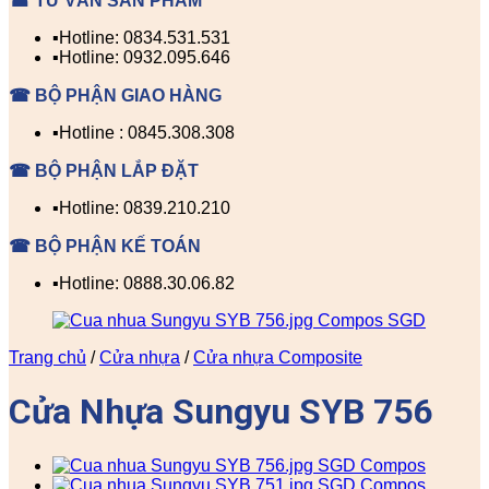
☎ TƯ VẤN SẢN PHẨM
▪️Hotline: 0834.531.531
▪️Hotline: 0932.095.646
☎ BỘ PHẬN GIAO HÀNG
▪️Hotline : 0845.308.308
☎ BỘ PHẬN LẮP ĐẶT
▪️Hotline: 0839.210.210
☎ BỘ PHẬN KẾ TOÁN
▪️Hotline: 0888.30.06.82
Trang chủ
/
Cửa nhựa
/
Cửa nhựa Composite
Cửa Nhựa Sungyu SYB 756