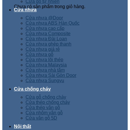
Cửa gỗ tự nhiên
Chưa có sản phẩm trong giỏ hàng.
Cửa nhựa
Cửa nhựa @Door
Cửa nhựa ABS Hàn Quốc
Cửa nhựa cao cấp
Cửa nhựa Composite
Cửa nhựa Đài Loan
Cửa nhựa ghép thanh
Cửa nhựa giá rẻ
Cửa nhựa gỗ
Cửa nhựa lõi thép
Cửa nhựa Malaysia
Cửa nhựa nhà tắm
Cửa nhựa Sài Gòn Door
Cửa nhựa Sungyu
Cửa chống cháy
Cửa gỗ chống cháy
Cửa thép chống cháy
Cửa thép vân gỗ
Cửa nhôm vân gỗ
Cửa vân gỗ 5D
Nội thất