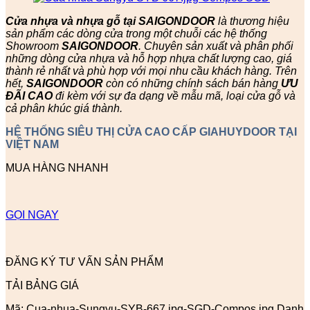
Cửa nhựa và nhựa gỗ tại SAIGONDOOR
là thương hiệu
sản phẩm các dòng cửa trong một chuỗi các hệ thống
Showroom
SAIGONDOOR
. Chuyên sản xuất và phân phối
những dòng cửa nhựa và hỗ hợp nhựa chất lượng cao, giá
thành rẻ nhất và phù hợp với mọi nhu cầu khách hàng. Trên
hết,
SAIGONDOOR
còn có những chính sách bán hàng
ƯU
ĐÃI
CAO
đi kèm với sự đa dạng về mẫu mã, loại cửa gỗ và
cả phân khúc giá thành.
HỆ THỐNG SIÊU THỊ CỬA CAO CẤP GIAHUYDOOR TẠI
VIỆT NAM
MUA HÀNG NHANH
GỌI NGAY
ĐĂNG KÝ TƯ VẤN SẢN PHẨM
TẢI BẢNG GIÁ
Mã:
Cua-nhua-Sungyu-SYB-667.jpg-SGD-Compos.jpg
Danh