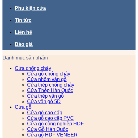
Phụ kiện cửa
Tin tức
Liên hệ
Báo giá
Danh mục sản phẩm
Cửa chống cháy
Cửa gỗ chống cháy
Cửa nhôm vân gỗ
Cửa thép chống cháy
Cửa Thép Hàn Quốc
Cửa thép vân gỗ
Cửa vân gỗ 5D
Cửa gỗ
Cửa gỗ cao cấp
Cửa gỗ cao cấp PVC
Cửa gỗ công nghiệp HDF
Cửa Gỗ Hàn Quốc
Cửa gỗ HDF VENEER