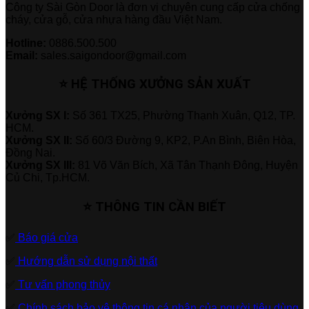
Công ty Sài Gòn Door là đơn vị chuyên cung cấp cửa chống
cháy, cửa gỗ, cửa nhựa hàng đầu Việt Nam.
Hotline:
0886.500.500
Email:
sales.saigondoor@gmail.com
⭐ HỆ THỐNG XƯỞNG SẢN XUẤT
Xưởng SX I:
Số 361 TX25, Phường Thạnh Xuân, Q12, TP.
HCM.
Xưởng SX II:
Số 60/3 Đường 9, KP2, P.An Bình, Biên Hòa,
Đồng Nai.
Xưởng SX III:
81 Võ Văn Bích, Xã Tân Thạnh Đông, Huyện
Củ Chi, Tp.HCM.
⭐ THÔNG TIN CẦN BIẾT
✅
Báo giá cửa
✅
Hướng dẫn sử dụng nội thất
✅
Tư vấn phong thủy
✅
Chính sách bảo vệ thông tin cá nhân của người tiêu dùng