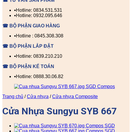
☎ TƯ VẤN SẢN PHẨM
▪️Hotline: 0834.531.531
▪️Hotline: 0932.095.646
☎ BỘ PHẬN GIAO HÀNG
▪️Hotline : 0845.308.308
☎ BỘ PHẬN LẮP ĐẶT
▪️Hotline: 0839.210.210
☎ BỘ PHẬN KẾ TOÁN
▪️Hotline: 0888.30.06.82
Trang chủ
/
Cửa nhựa
/
Cửa nhựa Composite
Cửa Nhựa Sungyu SYB 667