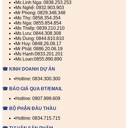
▪️Ms Linh Nga: 0838.253.253
▪️Ms Nghệ: 0932.903.903
▪️Mr Phong: 0829.348.348
▪️Ms Thy: 0858.354.354
▪️Ms Nga: 0855.854.854
▪️Ms Thiếp: 0839.210.210
▪️Ms Lưu: 0844.308.308
▪️Ms Dung: 0844.810.810
▪️Mr Huy: 0848.26.08.17
▪️Mr Phát: 0886.20.06.19
▪️Ms Hạnh:0833.201.201
▪️Ms Loan:0855.890.890
☎ KINH DOANH DỰ ÁN
▪️Hotline: 0834.300.300
☎ BÁO GIÁ QUA ĐT/EMAIL
▪️Hotline: 0907.999.609
☎ BỘ PHẬN ĐẤU THẦU
▪️Hotline: 0834.715.715