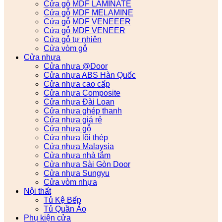
Cửa gỗ MDF LAMINATE
Cửa gỗ MDF MELAMINE
Cửa gỗ MDF VENEEER
Cửa gỗ MDF VENEER
Cửa gỗ tự nhiên
Cửa vòm gỗ
Cửa nhựa
Cửa nhựa @Door
Cửa nhựa ABS Hàn Quốc
Cửa nhựa cao cấp
Cửa nhựa Composite
Cửa nhựa Đài Loan
Cửa nhựa ghép thanh
Cửa nhựa giá rẻ
Cửa nhựa gỗ
Cửa nhựa lõi thép
Cửa nhựa Malaysia
Cửa nhựa nhà tắm
Cửa nhựa Sài Gòn Door
Cửa nhựa Sungyu
Cửa vòm nhựa
Nội thất
Tủ Kệ Bếp
Tủ Quần Áo
Phụ kiện cửa