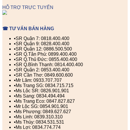
HỖ TRỢ TRỰC TUYẾN
☎ TƯ VẤN BÁN HÀNG
▪️SR Quận 7: 0818.400.400
▪️SR Quận 9: 0828.400.400
▪️SR Quận 12: 0886.500.500
▪️SR Q.Tân Phú: 0899.400.400
▪️SR Q.Thủ Đức: 0855.400.400
▪️SR Q.Bình Thạnh: 0814.400.400
▪️SR Quận 2: 0853.400.400
▪️SR Cần Thơ: 0849.600.600
▪️Mr Lãm: 0933.707.707
▪️Ms Trang SG: 0834.715.715
▪️Ms Lộc SR: 0826.901.901
▪️Ms Sang: 0834.494.494
▪️Ms Trang Eco: 0847.827.827
▪️Mr Lộc SG: 0854.901.901
▪️Ms Phượng: 0849.627.627
▪️Ms Linh: 0839.310.310
▪️Ms Thúy: 0834.531.531
▪️Ms Lợi: 0834.774.774