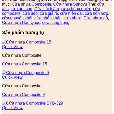
mục:
Cửa nhựa Composite
,
Cửa nhựa Sungyu
Thẻ:
cửa
abs
,
cửa an toàn
,
Cửa cách âm
,
cửa chống nước
,
cửa
composite
,
cửa đẹp
,
cửa giá rẻ
,
cửa hiện đại
,
cửa hổn hợp
,
cửa nguyên khối
,
cửa nhập khẩu
,
cửa nhựa
,
Cửa nhựa gỗ
,
Cửa nhựa Hàn Quốc
,
cửa sang trọng
Sản phẩm tương tự
Quick View
Cửa nhựa Composite
Cửa nhựa Composite 15
Quick View
Cửa nhựa Composite
Cửa nhựa Composite 9
Quick View