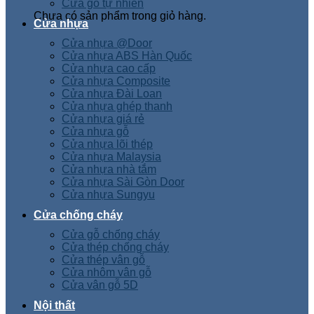
Cửa gỗ tự nhiên
Chưa có sản phẩm trong giỏ hàng.
Cửa nhựa
Cửa nhựa @Door
Cửa nhựa ABS Hàn Quốc
Cửa nhựa cao cấp
Cửa nhựa Composite
Cửa nhựa Đài Loan
Cửa nhựa ghép thanh
Cửa nhựa giá rẻ
Cửa nhựa gỗ
Cửa nhựa lõi thép
Cửa nhựa Malaysia
Cửa nhựa nhà tắm
Cửa nhựa Sài Gòn Door
Cửa nhựa Sungyu
Cửa chống cháy
Cửa gỗ chống cháy
Cửa thép chống cháy
Cửa thép vân gỗ
Cửa nhôm vân gỗ
Cửa vân gỗ 5D
Nội thất