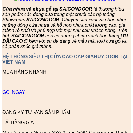
Cửa nhựa và nhựa gỗ tại SAIGONDOOR
là thương hiệu
sản phẩm các dòng cửa trong một chuỗi các hệ thống
Showroom
SAIGONDOOR
. Chuyên sản xuất và phân phối
những dòng cửa nhựa và hỗ hợp nhựa chất lượng cao, giá
thành rẻ nhất và phù hợp với mọi nhu cầu khách hàng. Trên
hết,
SAIGONDOOR
còn có những chính sách bán hàng
ƯU
ĐÃI
CAO
đi kèm với sự đa dạng về mẫu mã, loại cửa gỗ và
cả phân khúc giá thành.
HỆ THỐNG SIÊU THỊ CỬA CAO CẤP GIAHUYDOOR TẠI
VIỆT NAM
MUA HÀNG NHANH
GỌI NGAY
ĐĂNG KÝ TƯ VẤN SẢN PHẨM
TẢI BẢNG GIÁ
Mã:
Cua-nhua-Sungyu-SYA-21.jpg-SGD-Compos.jpg
Danh