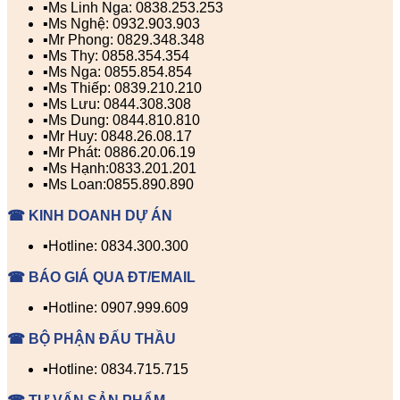
▪️Ms Linh Nga: 0838.253.253
▪️Ms Nghệ: 0932.903.903
▪️Mr Phong: 0829.348.348
▪️Ms Thy: 0858.354.354
▪️Ms Nga: 0855.854.854
▪️Ms Thiếp: 0839.210.210
▪️Ms Lưu: 0844.308.308
▪️Ms Dung: 0844.810.810
▪️Mr Huy: 0848.26.08.17
▪️Mr Phát: 0886.20.06.19
▪️Ms Hạnh:0833.201.201
▪️Ms Loan:0855.890.890
☎ KINH DOANH DỰ ÁN
▪️Hotline: 0834.300.300
☎ BÁO GIÁ QUA ĐT/EMAIL
▪️Hotline: 0907.999.609
☎ BỘ PHẬN ĐẤU THẦU
▪️Hotline: 0834.715.715