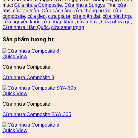
mục:
Cửa nhựa Composite
,
Cửa nhựa Sungyu
Thẻ:
cửa
abs
,
cửa an toàn
,
Cửa cách âm
,
cửa chống nước
,
cửa
composite
,
cửa đẹp
,
cửa giá rẻ
,
cửa hiện đại
,
cửa hổn hợp
,
cửa nguyên khối
,
cửa nhập khẩu
,
cửa nhựa
,
Cửa nhựa gỗ
,
Cửa nhựa Hàn Quốc
,
cửa sang trọng
Sản phẩm tương tự
Quick View
Cửa nhựa Composite
Cửa nhựa Composite 8
Quick View
Cửa nhựa Composite
Cửa nhựa Composite SYA-305
Quick View