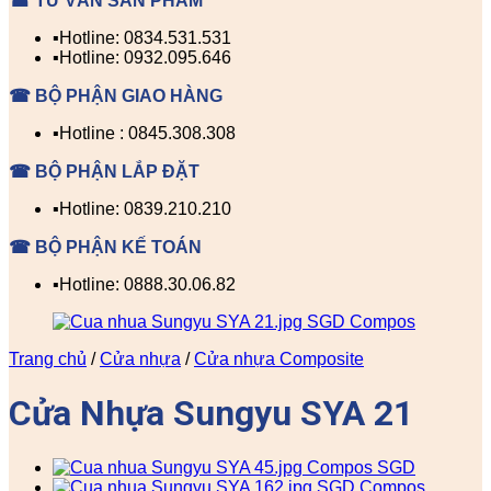
☎ TƯ VẤN SẢN PHẨM
▪️Hotline: 0834.531.531
▪️Hotline: 0932.095.646
☎ BỘ PHẬN GIAO HÀNG
▪️Hotline : 0845.308.308
☎ BỘ PHẬN LẮP ĐẶT
▪️Hotline: 0839.210.210
☎ BỘ PHẬN KẾ TOÁN
▪️Hotline: 0888.30.06.82
Trang chủ
/
Cửa nhựa
/
Cửa nhựa Composite
Cửa Nhựa Sungyu SYA 21