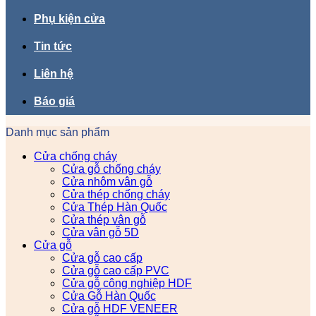
Phụ kiện cửa
Tin tức
Liên hệ
Báo giá
Danh mục sản phẩm
Cửa chống cháy
Cửa gỗ chống cháy
Cửa nhôm vân gỗ
Cửa thép chống cháy
Cửa Thép Hàn Quốc
Cửa thép vân gỗ
Cửa vân gỗ 5D
Cửa gỗ
Cửa gỗ cao cấp
Cửa gỗ cao cấp PVC
Cửa gỗ công nghiệp HDF
Cửa Gỗ Hàn Quốc
Cửa gỗ HDF VENEER