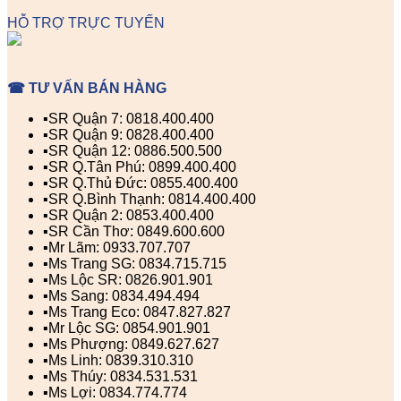
HỖ TRỢ TRỰC TUYẾN
☎ TƯ VẤN BÁN HÀNG
▪️SR Quận 7: 0818.400.400
▪️SR Quận 9: 0828.400.400
▪️SR Quận 12: 0886.500.500
▪️SR Q.Tân Phú: 0899.400.400
▪️SR Q.Thủ Đức: 0855.400.400
▪️SR Q.Bình Thạnh: 0814.400.400
▪️SR Quận 2: 0853.400.400
▪️SR Cần Thơ: 0849.600.600
▪️Mr Lãm: 0933.707.707
▪️Ms Trang SG: 0834.715.715
▪️Ms Lộc SR: 0826.901.901
▪️Ms Sang: 0834.494.494
▪️Ms Trang Eco: 0847.827.827
▪️Mr Lộc SG: 0854.901.901
▪️Ms Phượng: 0849.627.627
▪️Ms Linh: 0839.310.310
▪️Ms Thúy: 0834.531.531
▪️Ms Lợi: 0834.774.774