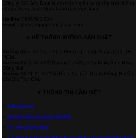
Công ty Sài Gòn Door là đơn vị chuyên cung cấp cửa chống
cháy, cửa gỗ, cửa nhựa hàng đầu Việt Nam.
Hotline:
0886.500.500
Email:
sales.saigondoor@gmail.com
⭐ HỆ THỐNG XƯỞNG SẢN XUẤT
Xưởng SX I:
Số 361 TX25, Phường Thạnh Xuân, Q12, TP.
HCM.
Xưởng SX II:
Số 60/3 Đường 9, KP2, P.An Bình, Biên Hòa,
Đồng Nai.
Xưởng SX III:
81 Võ Văn Bích, Xã Tân Thạnh Đông, Huyện
Củ Chi, Tp.HCM.
⭐ THÔNG TIN CẦN BIẾT
✅
Báo giá cửa
✅
Hướng dẫn sử dụng nội thất
✅
Tư vấn phong thủy
✅
Chính sách bảo vệ thông tin cá nhân của người tiêu dùng