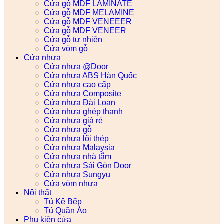
Cửa gỗ MDF LAMINATE
Cửa gỗ MDF MELAMINE
Cửa gỗ MDF VENEEER
Cửa gỗ MDF VENEER
Cửa gỗ tự nhiên
Cửa vòm gỗ
Cửa nhựa
Cửa nhựa @Door
Cửa nhựa ABS Hàn Quốc
Cửa nhựa cao cấp
Cửa nhựa Composite
Cửa nhựa Đài Loan
Cửa nhựa ghép thanh
Cửa nhựa giá rẻ
Cửa nhựa gỗ
Cửa nhựa lõi thép
Cửa nhựa Malaysia
Cửa nhựa nhà tắm
Cửa nhựa Sài Gòn Door
Cửa nhựa Sungyu
Cửa vòm nhựa
Nội thất
Tủ Kệ Bếp
Tủ Quần Áo
Phụ kiện cửa