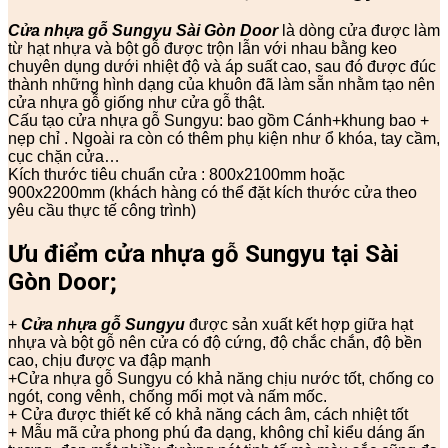
Cửa nhựa gỗ Sungyu
Sài Gòn Door
là dòng cửa được làm
từ hạt nhựa và bột gỗ được trộn lẫn với nhau bằng keo
chuyên dụng dưới nhiệt độ và áp suất cao, sau đó được đúc
thành những hình dạng của khuôn đã làm sẵn nhằm tạo nên
cửa nhựa gỗ giống như cửa gỗ thật.
Cấu tạo cửa nhựa gỗ Sungyu: bao gồm Cánh+khung bao +
nẹp chỉ . Ngoài ra còn có thêm phụ kiện như ổ khóa, tay cầm,
cục chặn cửa…
Kích thước tiêu chuẩn cửa : 800x2100mm hoặc
900x2200mm (khách hàng có thể đặt kích thước cửa theo
yêu cầu thực tế công trình)
Ưu điểm cửa nhựa gỗ Sungyu tại Sài
Gòn Door;
+
Cửa nhựa gỗ Sungyu
được sản xuất kết hợp giữa hạt
nhựa và bột gỗ nên cửa có độ cứng, độ chắc chắn, độ bền
cao, chịu được va đập mạnh
+Cửa nhựa gỗ Sungyu có khả năng chịu nước tốt, chống co
ngót, cong vênh, chống mối mọt và nấm mốc.
+ Cửa được thiết kế có khả năng cách âm, cách nhiệt tốt
+ Mẫu mã cửa phong phú đa dạng, không chỉ kiểu dáng ấn