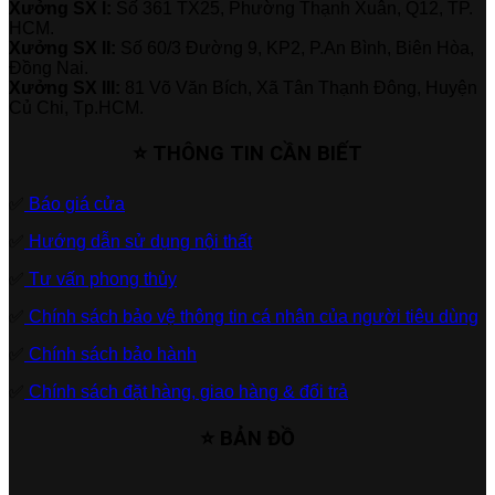
Xưởng SX I:
Số 361 TX25, Phường Thạnh Xuân, Q12, TP.
HCM.
Xưởng SX II:
Số 60/3 Đường 9, KP2, P.An Bình, Biên Hòa,
Đồng Nai.
Xưởng SX III:
81 Võ Văn Bích, Xã Tân Thạnh Đông, Huyện
Củ Chi, Tp.HCM.
⭐ THÔNG TIN CẦN BIẾT
✅
Báo giá cửa
✅
Hướng dẫn sử dụng nội thất
✅
Tư vấn phong thủy
✅
Chính sách bảo vệ thông tin cá nhân của người tiêu dùng
✅
Chính sách bảo hành
✅
Chính sách đặt hàng, giao hàng & đổi trả
⭐ BẢN ĐỒ