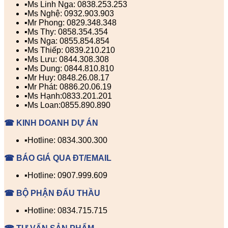
▪️Ms Linh Nga: 0838.253.253
▪️Ms Nghệ: 0932.903.903
▪️Mr Phong: 0829.348.348
▪️Ms Thy: 0858.354.354
▪️Ms Nga: 0855.854.854
▪️Ms Thiếp: 0839.210.210
▪️Ms Lưu: 0844.308.308
▪️Ms Dung: 0844.810.810
▪️Mr Huy: 0848.26.08.17
▪️Mr Phát: 0886.20.06.19
▪️Ms Hạnh:0833.201.201
▪️Ms Loan:0855.890.890
☎ KINH DOANH DỰ ÁN
▪️Hotline: 0834.300.300
☎ BÁO GIÁ QUA ĐT/EMAIL
▪️Hotline: 0907.999.609
☎ BỘ PHẬN ĐẤU THẦU
▪️Hotline: 0834.715.715