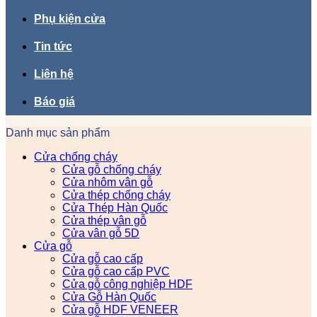
Phụ kiện cửa
Tin tức
Liên hệ
Báo giá
Danh mục sản phẩm
Cửa chống cháy
Cửa gỗ chống cháy
Cửa nhôm vân gỗ
Cửa thép chống cháy
Cửa Thép Hàn Quốc
Cửa thép vân gỗ
Cửa vân gỗ 5D
Cửa gỗ
Cửa gỗ cao cấp
Cửa gỗ cao cấp PVC
Cửa gỗ công nghiệp HDF
Cửa Gỗ Hàn Quốc
Cửa gỗ HDF VENEER