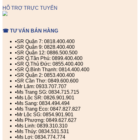
HỖ TRỢ TRỰC TUYẾN
☎ TƯ VẤN BÁN HÀNG
▪️SR Quận 7: 0818.400.400
▪️SR Quận 9: 0828.400.400
▪️SR Quận 12: 0886.500.500
▪️SR Q.Tân Phú: 0899.400.400
▪️SR Q.Thủ Đức: 0855.400.400
▪️SR Q.Bình Thạnh: 0814.400.400
▪️SR Quận 2: 0853.400.400
▪️SR Cần Thơ: 0849.600.600
▪️Mr Lãm: 0933.707.707
▪️Ms Trang SG: 0834.715.715
▪️Ms Lộc SR: 0826.901.901
▪️Ms Sang: 0834.494.494
▪️Ms Trang Eco: 0847.827.827
▪️Mr Lộc SG: 0854.901.901
▪️Ms Phượng: 0849.627.627
▪️Ms Linh: 0839.310.310
▪️Ms Thúy: 0834.531.531
▪️Ms Lợi: 0834.774.774