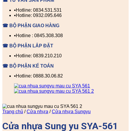
☎ TƯ VẤN SẢN PHẨM
▪️Hotline: 0834.531.531
▪️Hotline: 0932.095.646
☎ BỘ PHẬN GIAO HÀNG
▪️Hotline : 0845.308.308
☎ BỘ PHẬN LẮP ĐẶT
▪️Hotline: 0839.210.210
☎ BỘ PHẬN KẾ TOÁN
▪️Hotline: 0888.30.06.82
Trang chủ
/
Cửa nhựa
/
Cửa nhựa Sungyu
Cửa nhựa Sung yu SYA-561