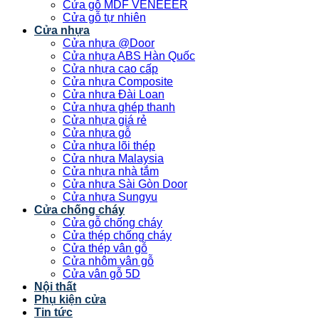
Cửa gỗ MDF VENEEER
Cửa gỗ tự nhiên
Cửa nhựa
Cửa nhựa @Door
Cửa nhựa ABS Hàn Quốc
Cửa nhựa cao cấp
Cửa nhựa Composite
Cửa nhựa Đài Loan
Cửa nhựa ghép thanh
Cửa nhựa giá rẻ
Cửa nhựa gỗ
Cửa nhựa lõi thép
Cửa nhựa Malaysia
Cửa nhựa nhà tắm
Cửa nhựa Sài Gòn Door
Cửa nhựa Sungyu
Cửa chống cháy
Cửa gỗ chống cháy
Cửa thép chống cháy
Cửa thép vân gỗ
Cửa nhôm vân gỗ
Cửa vân gỗ 5D
Nội thất
Phụ kiện cửa
Tin tức