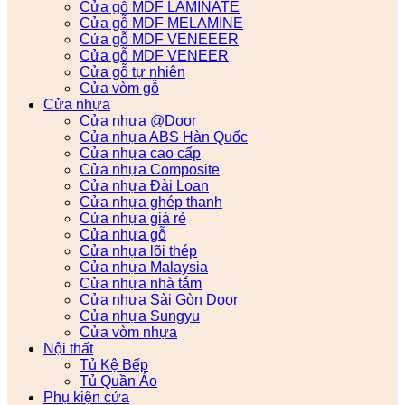
Cửa gỗ MDF LAMINATE
Cửa gỗ MDF MELAMINE
Cửa gỗ MDF VENEEER
Cửa gỗ MDF VENEER
Cửa gỗ tự nhiên
Cửa vòm gỗ
Cửa nhựa
Cửa nhựa @Door
Cửa nhựa ABS Hàn Quốc
Cửa nhựa cao cấp
Cửa nhựa Composite
Cửa nhựa Đài Loan
Cửa nhựa ghép thanh
Cửa nhựa giá rẻ
Cửa nhựa gỗ
Cửa nhựa lõi thép
Cửa nhựa Malaysia
Cửa nhựa nhà tắm
Cửa nhựa Sài Gòn Door
Cửa nhựa Sungyu
Cửa vòm nhựa
Nội thất
Tủ Kệ Bếp
Tủ Quần Áo
Phụ kiện cửa