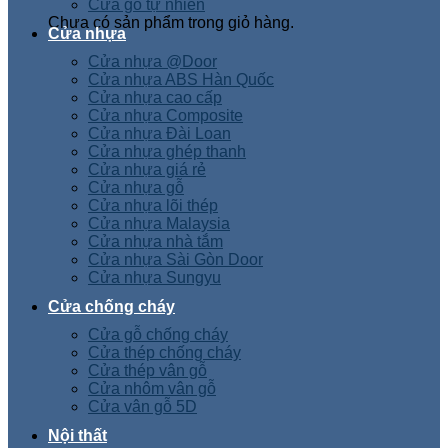
Cửa gỗ tự nhiên
Chưa có sản phẩm trong giỏ hàng.
Cửa nhựa
Cửa nhựa @Door
Cửa nhựa ABS Hàn Quốc
Cửa nhựa cao cấp
Cửa nhựa Composite
Cửa nhựa Đài Loan
Cửa nhựa ghép thanh
Cửa nhựa giá rẻ
Cửa nhựa gỗ
Cửa nhựa lõi thép
Cửa nhựa Malaysia
Cửa nhựa nhà tắm
Cửa nhựa Sài Gòn Door
Cửa nhựa Sungyu
Cửa chống cháy
Cửa gỗ chống cháy
Cửa thép chống cháy
Cửa thép vân gỗ
Cửa nhôm vân gỗ
Cửa vân gỗ 5D
Nội thất