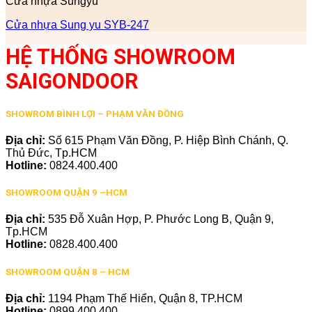
Cửa nhựa Sungyu
Cửa nhựa Sung yu SYB-247
HỆ THỐNG SHOWROOM
SAIGONDOOR
SHOWROM BÌNH LỢI – PHẠM VĂN ĐỒNG
Địa chỉ:
Số 615 Phạm Văn Đồng, P. Hiệp Bình Chánh, Q.
Thủ Đức, Tp.HCM
Hotline:
0824.400.400
SHOWROOM QUẬN 9 –HCM
Địa chỉ:
535 Đỗ Xuân Hợp, P. Phước Long B, Quận 9,
Tp.HCM
Hotline:
0828.400.400
SHOWROOM QUẬN 8 – HCM
Địa chỉ:
1194 Phạm Thế Hiển, Quận 8, TP.HCM
Hotline:
0899.400.400