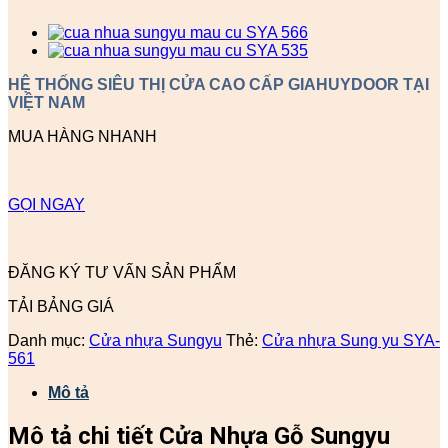
HỆ THỐNG SIÊU THỊ CỬA CAO CẤP GIAHUYDOOR TẠI
VIỆT NAM
MUA HÀNG NHANH
GỌI NGAY
ĐĂNG KÝ TƯ VẤN SẢN PHẨM
TẢI BẢNG GIÁ
Danh mục:
Cửa nhựa Sungyu
Thẻ:
Cửa nhựa Sung yu SYA-
561
Mô tả
Mô tả chi tiết Cửa Nhựa Gỗ Sungyu