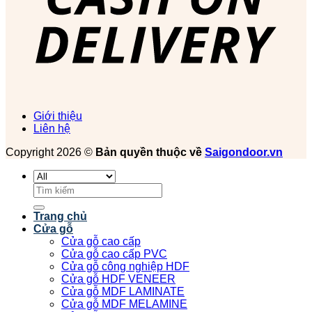
Giới thiệu
Liên hệ
Copyright 2026 ©
Bản quyền thuộc về
Saigondoor.vn
Tìm
kiếm:
Trang chủ
Cửa gỗ
Cửa gỗ cao cấp
Cửa gỗ cao cấp PVC
Cửa gỗ công nghiệp HDF
Cửa gỗ HDF VENEER
Cửa gỗ MDF LAMINATE
Cửa gỗ MDF MELAMINE