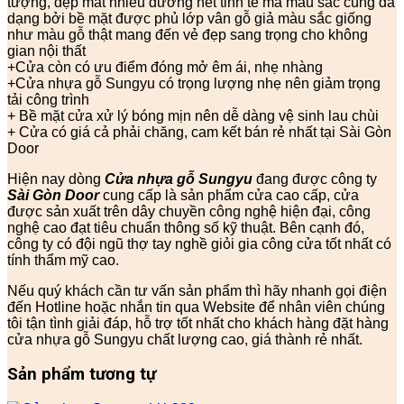
tượng, đẹp mắt nhiều đường nét tinh tế mà màu sắc cũng đa
dạng bởi bề mặt được phủ lớp vân gỗ giả màu sắc giống
như màu gỗ thật mang đến vẻ đẹp sang trọng cho không
gian nội thất
+Cửa còn có ưu điểm đóng mở êm ái, nhẹ nhàng
+Cửa nhựa gỗ Sungyu có trọng lượng nhẹ nên giảm trọng
tải công trình
+ Bề mặt cửa xử lý bóng mịn nên dễ dàng vệ sinh lau chùi
+ Cửa có giá cả phải chăng, cam kết bán rẻ nhất tại Sài Gòn
Door
Hiện nay dòng
Cửa nhựa gỗ Sungyu
đang được công ty
Sài Gòn Door
cung cấp là sản phẩm cửa cao cấp, cửa
được sản xuất trên dây chuyền công nghệ hiện đại, công
nghệ cao đạt tiêu chuẩn thông số kỹ thuật. Bên cạnh đó,
công ty có đội ngũ thợ tay nghề giỏi gia công cửa tốt nhất có
tính thẩm mỹ cao.
Nếu quý khách cần tư vấn sản phẩm thì hãy nhanh gọi điện
đến Hotline hoặc nhắn tin qua Website để nhân viên chúng
tôi tận tình giải đáp, hỗ trợ tốt nhất cho khách hàng đặt hàng
cửa nhựa gỗ Sungyu chất lượng cao, giá thành rẻ nhất.
Sản phẩm tương tự