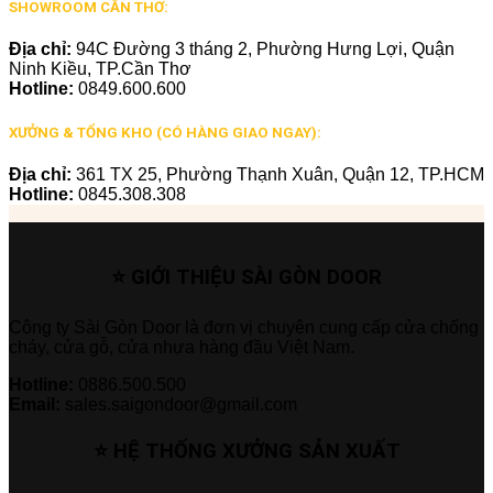
SHOWROOM CẦN THƠ:
Địa chỉ:
94C Đường 3 tháng 2, Phường Hưng Lợi, Quận
Ninh Kiều, TP.Cần Thơ
Hotline:
0849.600.600
XƯỞNG & TỔNG KHO (CÓ HÀNG GIAO NGAY):
Địa chỉ:
361 TX 25, Phường Thạnh Xuân, Quận 12, TP.HCM
Hotline:
0845.308.308
⭐ GIỚI THIỆU SÀI GÒN DOOR
Công ty Sài Gòn Door là đơn vị chuyên cung cấp cửa chống
cháy, cửa gỗ, cửa nhựa hàng đầu Việt Nam.
Hotline:
0886.500.500
Email:
sales.saigondoor@gmail.com
⭐ HỆ THỐNG XƯỞNG SẢN XUẤT