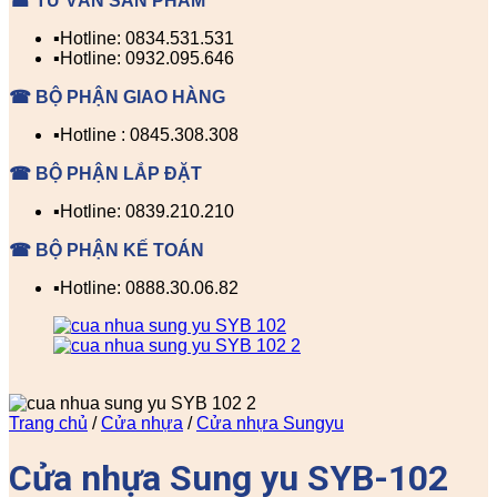
☎ TƯ VẤN SẢN PHẨM
▪️Hotline: 0834.531.531
▪️Hotline: 0932.095.646
☎ BỘ PHẬN GIAO HÀNG
▪️Hotline : 0845.308.308
☎ BỘ PHẬN LẮP ĐẶT
▪️Hotline: 0839.210.210
☎ BỘ PHẬN KẾ TOÁN
▪️Hotline: 0888.30.06.82
Trang chủ
/
Cửa nhựa
/
Cửa nhựa Sungyu
Cửa nhựa Sung yu SYB-102