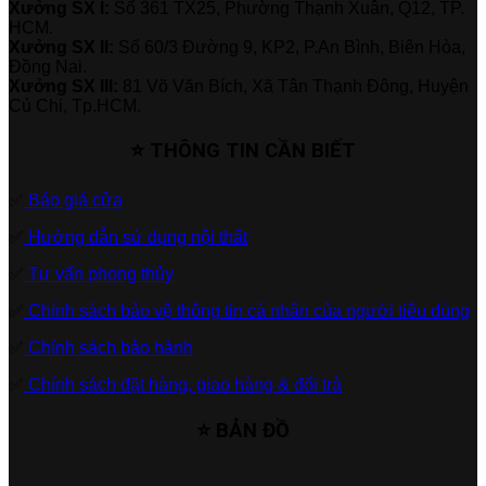
Xưởng SX I:
Số 361 TX25, Phường Thạnh Xuân, Q12, TP.
HCM.
Xưởng SX II:
Số 60/3 Đường 9, KP2, P.An Bình, Biên Hòa,
Đồng Nai.
Xưởng SX III:
81 Võ Văn Bích, Xã Tân Thạnh Đông, Huyện
Củ Chi, Tp.HCM.
⭐ THÔNG TIN CẦN BIẾT
✅
Báo giá cửa
✅
Hướng dẫn sử dụng nội thất
✅
Tư vấn phong thủy
✅
Chính sách bảo vệ thông tin cá nhân của người tiêu dùng
✅
Chính sách bảo hành
✅
Chính sách đặt hàng, giao hàng & đổi trả
⭐ BẢN ĐỒ