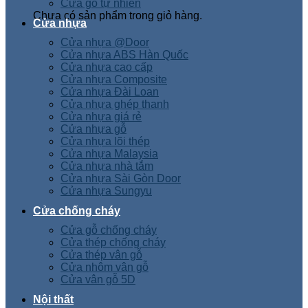
Cửa gỗ tự nhiên
Chưa có sản phẩm trong giỏ hàng.
Cửa nhựa
Cửa nhựa @Door
Cửa nhựa ABS Hàn Quốc
Cửa nhựa cao cấp
Cửa nhựa Composite
Cửa nhựa Đài Loan
Cửa nhựa ghép thanh
Cửa nhựa giá rẻ
Cửa nhựa gỗ
Cửa nhựa lõi thép
Cửa nhựa Malaysia
Cửa nhựa nhà tắm
Cửa nhựa Sài Gòn Door
Cửa nhựa Sungyu
Cửa chống cháy
Cửa gỗ chống cháy
Cửa thép chống cháy
Cửa thép vân gỗ
Cửa nhôm vân gỗ
Cửa vân gỗ 5D
Nội thất