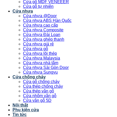
Cửa gỗ MDF VENEEER
Cửa gỗ tự nhiên
Cửa nhựa
Cửa nhựa @Door
Cửa nhựa ABS Hàn Quốc
Cửa nhựa cao cấp
Cửa nhựa Composite
Cửa nhựa Đài Loan
Cửa nhựa ghép thanh
Cửa nhựa giá rẻ
Cửa nhựa gỗ
Cửa nhựa lõi thép
Cửa nhựa Malaysia
Cửa nhựa nhà tắm
Cửa nhựa Sài Gòn Door
Cửa nhựa Sungyu
Cửa chống cháy
Cửa gỗ chống cháy
Cửa thép chống cháy
Cửa thép vân gỗ
Cửa nhôm vân gỗ
Cửa vân gỗ 5D
Nội thất
Phụ kiện cửa
Tin tức