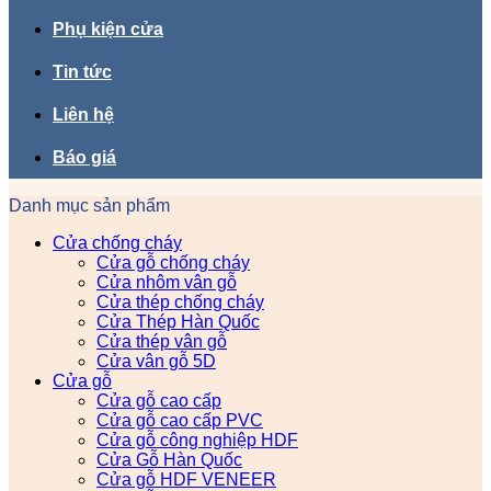
Phụ kiện cửa
Tin tức
Liên hệ
Báo giá
Danh mục sản phẩm
Cửa chống cháy
Cửa gỗ chống cháy
Cửa nhôm vân gỗ
Cửa thép chống cháy
Cửa Thép Hàn Quốc
Cửa thép vân gỗ
Cửa vân gỗ 5D
Cửa gỗ
Cửa gỗ cao cấp
Cửa gỗ cao cấp PVC
Cửa gỗ công nghiệp HDF
Cửa Gỗ Hàn Quốc
Cửa gỗ HDF VENEER