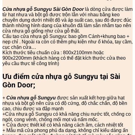
Cửa nhựa gỗ Sungyu
Sài Gòn Door
là dòng cửa được làm
từ hạt nhựa và bột gỗ được trộn lẫn với nhau bằng keo
chuyên dụng dưới nhiệt độ và áp suất cao, sau đó được đúc
thành những hình dạng của khuôn đã làm sẵn nhằm tạo nên
cửa nhựa gỗ giống như cửa gỗ thật.
Cấu tạo cửa nhựa gỗ Sungyu: bao gồm Cánh+khung bao +
nẹp chỉ . Ngoài ra còn có thêm phụ kiện như ổ khóa, tay cầm,
cục chặn cửa…
Kích thước tiêu chuẩn cửa : 800x2100mm hoặc
900x2200mm (khách hàng có thể đặt kích thước cửa theo
yêu cầu thực tế công trình)
Ưu điểm cửa nhựa gỗ Sungyu tại Sài
Gòn Door;
+
Cửa nhựa gỗ Sungyu
được sản xuất kết hợp giữa hạt
nhựa và bột gỗ nên cửa có độ cứng, độ chắc chắn, độ bền
cao, chịu được va đập mạnh
+Cửa nhựa gỗ Sungyu có khả năng chịu nước tốt, chống co
ngót, cong vênh, chống mối mọt và nấm mốc.
+ Cửa được thiết kế có khả năng cách âm, cách nhiệt tốt
+ Mẫu mã cửa phong phú đa dạng, không chỉ kiểu dáng ấn