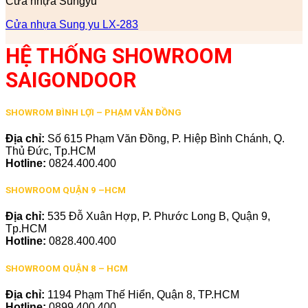
Cửa nhựa Sungyu
Cửa nhựa Sung yu LX-283
HỆ THỐNG SHOWROOM
SAIGONDOOR
SHOWROM BÌNH LỢI – PHẠM VĂN ĐỒNG
Địa chỉ:
Số 615 Phạm Văn Đồng, P. Hiệp Bình Chánh, Q.
Thủ Đức, Tp.HCM
Hotline:
0824.400.400
SHOWROOM QUẬN 9 –HCM
Địa chỉ:
535 Đỗ Xuân Hợp, P. Phước Long B, Quận 9,
Tp.HCM
Hotline:
0828.400.400
SHOWROOM QUẬN 8 – HCM
Địa chỉ:
1194 Phạm Thế Hiển, Quận 8, TP.HCM
Hotline:
0899.400.400