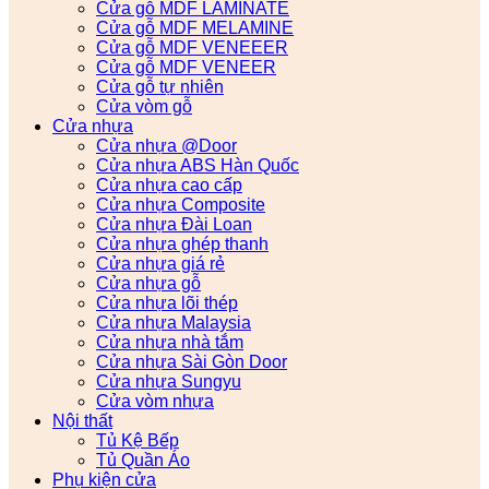
Cửa gỗ MDF LAMINATE
Cửa gỗ MDF MELAMINE
Cửa gỗ MDF VENEEER
Cửa gỗ MDF VENEER
Cửa gỗ tự nhiên
Cửa vòm gỗ
Cửa nhựa
Cửa nhựa @Door
Cửa nhựa ABS Hàn Quốc
Cửa nhựa cao cấp
Cửa nhựa Composite
Cửa nhựa Đài Loan
Cửa nhựa ghép thanh
Cửa nhựa giá rẻ
Cửa nhựa gỗ
Cửa nhựa lõi thép
Cửa nhựa Malaysia
Cửa nhựa nhà tắm
Cửa nhựa Sài Gòn Door
Cửa nhựa Sungyu
Cửa vòm nhựa
Nội thất
Tủ Kệ Bếp
Tủ Quần Áo
Phụ kiện cửa