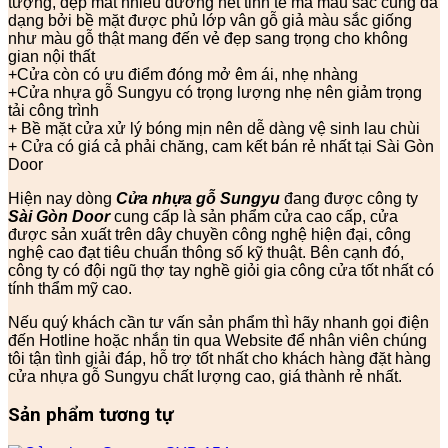
tượng, đẹp mắt nhiều đường nét tinh tế mà màu sắc cũng đa
dạng bởi bề mặt được phủ lớp vân gỗ giả màu sắc giống
như màu gỗ thật mang đến vẻ đẹp sang trọng cho không
gian nội thất
+Cửa còn có ưu điểm đóng mở êm ái, nhẹ nhàng
+Cửa nhựa gỗ Sungyu có trọng lượng nhẹ nên giảm trọng
tải công trình
+ Bề mặt cửa xử lý bóng mịn nên dễ dàng vệ sinh lau chùi
+ Cửa có giá cả phải chăng, cam kết bán rẻ nhất tại Sài Gòn
Door
Hiện nay dòng
Cửa nhựa gỗ Sungyu
đang được công ty
Sài Gòn Door
cung cấp là sản phẩm cửa cao cấp, cửa
được sản xuất trên dây chuyền công nghệ hiện đại, công
nghệ cao đạt tiêu chuẩn thông số kỹ thuật. Bên cạnh đó,
công ty có đội ngũ thợ tay nghề giỏi gia công cửa tốt nhất có
tính thẩm mỹ cao.
Nếu quý khách cần tư vấn sản phẩm thì hãy nhanh gọi điện
đến Hotline hoặc nhắn tin qua Website để nhân viên chúng
tôi tận tình giải đáp, hỗ trợ tốt nhất cho khách hàng đặt hàng
cửa nhựa gỗ Sungyu chất lượng cao, giá thành rẻ nhất.
Sản phẩm tương tự