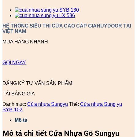
HỆ THỐNG SIÊU THỊ CỬA CAO CẤP GIAHUYDOOR TẠI
VIỆT NAM
MUA HÀNG NHANH
GỌI NGAY
ĐĂNG KÝ TƯ VẤN SẢN PHẨM
TẢI BẢNG GIÁ
Danh mục:
Cửa nhựa Sungyu
Thẻ:
Cửa nhựa Sung yu
SYB-102
Mô tả
Mô tả chi tiết Cửa Nhựa Gỗ Sungyu