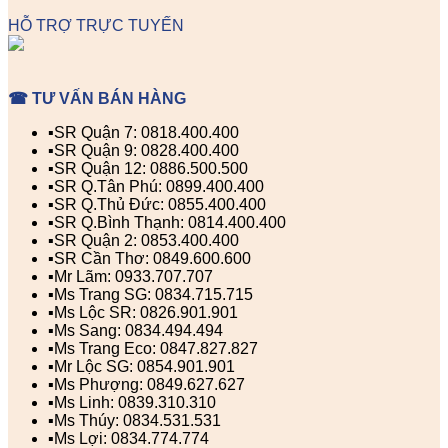
HỖ TRỢ TRỰC TUYẾN
☎ TƯ VẤN BÁN HÀNG
▪️SR Quận 7: 0818.400.400
▪️SR Quận 9: 0828.400.400
▪️SR Quận 12: 0886.500.500
▪️SR Q.Tân Phú: 0899.400.400
▪️SR Q.Thủ Đức: 0855.400.400
▪️SR Q.Bình Thạnh: 0814.400.400
▪️SR Quận 2: 0853.400.400
▪️SR Cần Thơ: 0849.600.600
▪️Mr Lãm: 0933.707.707
▪️Ms Trang SG: 0834.715.715
▪️Ms Lộc SR: 0826.901.901
▪️Ms Sang: 0834.494.494
▪️Ms Trang Eco: 0847.827.827
▪️Mr Lộc SG: 0854.901.901
▪️Ms Phượng: 0849.627.627
▪️Ms Linh: 0839.310.310
▪️Ms Thúy: 0834.531.531
▪️Ms Lợi: 0834.774.774