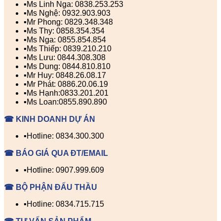
▪️Ms Linh Nga: 0838.253.253
▪️Ms Nghệ: 0932.903.903
▪️Mr Phong: 0829.348.348
▪️Ms Thy: 0858.354.354
▪️Ms Nga: 0855.854.854
▪️Ms Thiếp: 0839.210.210
▪️Ms Lưu: 0844.308.308
▪️Ms Dung: 0844.810.810
▪️Mr Huy: 0848.26.08.17
▪️Mr Phát: 0886.20.06.19
▪️Ms Hạnh:0833.201.201
▪️Ms Loan:0855.890.890
☎ KINH DOANH DỰ ÁN
▪️Hotline: 0834.300.300
☎ BÁO GIÁ QUA ĐT/EMAIL
▪️Hotline: 0907.999.609
☎ BỘ PHẬN ĐẤU THẦU
▪️Hotline: 0834.715.715