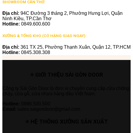
SHOWROOM CẦN THƠ:
Địa chỉ:
94C Đường 3 tháng 2, Phường Hưng Lợi, Quận
Ninh Kiều, TP.Cần Thơ
Hotline:
0849.600.600
XƯỞNG & TỔNG KHO (CÓ HÀNG GIAO NGAY):
Địa chỉ:
361 TX 25, Phường Thạnh Xuân, Quận 12, TP.HCM
Hotline:
0845.308.308
⭐ GIỚI THIỆU SÀI GÒN DOOR
Công ty Sài Gòn Door là đơn vị chuyên cung cấp cửa chống
cháy, cửa gỗ, cửa nhựa hàng đầu Việt Nam.
Hotline:
0886.500.500
Email:
sales.saigondoor@gmail.com
⭐ HỆ THỐNG XƯỞNG SẢN XUẤT