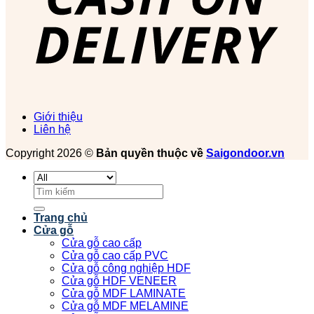
Giới thiệu
Liên hệ
Copyright 2026 ©
Bản quyền thuộc về
Saigondoor.vn
Tìm
kiếm:
Trang chủ
Cửa gỗ
Cửa gỗ cao cấp
Cửa gỗ cao cấp PVC
Cửa gỗ công nghiệp HDF
Cửa gỗ HDF VENEER
Cửa gỗ MDF LAMINATE
Cửa gỗ MDF MELAMINE