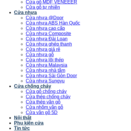
Cửa gỗ MDF VENEEER
Cửa gỗ tự nhiên
Cửa nhựa
Cửa nhựa @Door
Cửa nhựa ABS Hàn Quốc
Cửa nhựa cao cấp
Cửa nhựa Composite
Cửa nhựa Đài Loan
Cửa nhựa ghép thanh
Cửa nhựa giá rẻ
Cửa nhựa gỗ
Cửa nhựa lõi thép
Cửa nhựa Malaysia
Cửa nhựa nhà tắm
Cửa nhựa Sài Gòn Door
Cửa nhựa Sungyu
Cửa chống cháy
Cửa gỗ chống cháy
Cửa thép chống cháy
Cửa thép vân gỗ
Cửa nhôm vân gỗ
Cửa vân gỗ 5D
Nội thất
Phụ kiện cửa
Tin tức