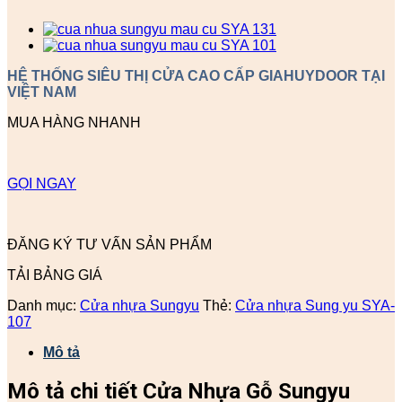
HỆ THỐNG SIÊU THỊ CỬA CAO CẤP GIAHUYDOOR TẠI
VIỆT NAM
MUA HÀNG NHANH
GỌI NGAY
ĐĂNG KÝ TƯ VẤN SẢN PHẨM
TẢI BẢNG GIÁ
Danh mục:
Cửa nhựa Sungyu
Thẻ:
Cửa nhựa Sung yu SYA-
107
Mô tả
Mô tả chi tiết Cửa Nhựa Gỗ Sungyu