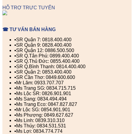
HỖ TRỢ TRỰC TUYẾN
☎ TƯ VẤN BÁN HÀNG
▪️SR Quận 7: 0818.400.400
▪️SR Quận 9: 0828.400.400
▪️SR Quận 12: 0886.500.500
▪️SR Q.Tân Phú: 0899.400.400
▪️SR Q.Thủ Đức: 0855.400.400
▪️SR Q.Bình Thạnh: 0814.400.400
▪️SR Quận 2: 0853.400.400
▪️SR Cần Thơ: 0849.600.600
▪️Mr Lãm: 0933.707.707
▪️Ms Trang SG: 0834.715.715
▪️Ms Lộc SR: 0826.901.901
▪️Ms Sang: 0834.494.494
▪️Ms Trang Eco: 0847.827.827
▪️Mr Lộc SG: 0854.901.901
▪️Ms Phượng: 0849.627.627
▪️Ms Linh: 0839.310.310
▪️Ms Thúy: 0834.531.531
▪️Ms Lợi: 0834.774.774