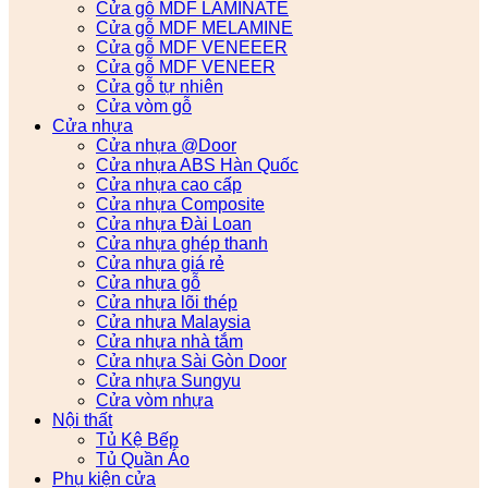
Cửa gỗ MDF LAMINATE
Cửa gỗ MDF MELAMINE
Cửa gỗ MDF VENEEER
Cửa gỗ MDF VENEER
Cửa gỗ tự nhiên
Cửa vòm gỗ
Cửa nhựa
Cửa nhựa @Door
Cửa nhựa ABS Hàn Quốc
Cửa nhựa cao cấp
Cửa nhựa Composite
Cửa nhựa Đài Loan
Cửa nhựa ghép thanh
Cửa nhựa giá rẻ
Cửa nhựa gỗ
Cửa nhựa lõi thép
Cửa nhựa Malaysia
Cửa nhựa nhà tắm
Cửa nhựa Sài Gòn Door
Cửa nhựa Sungyu
Cửa vòm nhựa
Nội thất
Tủ Kệ Bếp
Tủ Quần Áo
Phụ kiện cửa