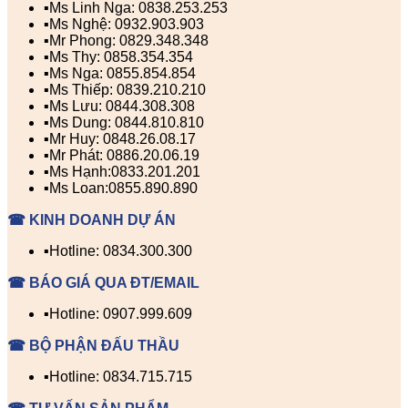
▪️Ms Linh Nga: 0838.253.253
▪️Ms Nghệ: 0932.903.903
▪️Mr Phong: 0829.348.348
▪️Ms Thy: 0858.354.354
▪️Ms Nga: 0855.854.854
▪️Ms Thiếp: 0839.210.210
▪️Ms Lưu: 0844.308.308
▪️Ms Dung: 0844.810.810
▪️Mr Huy: 0848.26.08.17
▪️Mr Phát: 0886.20.06.19
▪️Ms Hạnh:0833.201.201
▪️Ms Loan:0855.890.890
☎ KINH DOANH DỰ ÁN
▪️Hotline: 0834.300.300
☎ BÁO GIÁ QUA ĐT/EMAIL
▪️Hotline: 0907.999.609
☎ BỘ PHẬN ĐẤU THẦU
▪️Hotline: 0834.715.715