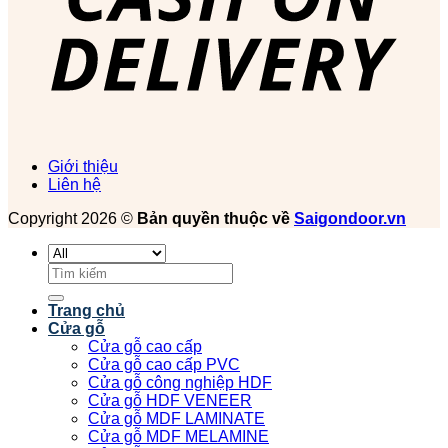
Giới thiệu
Liên hệ
Copyright 2026 ©
Bản quyền thuộc về
Saigondoor.vn
Tìm
kiếm:
Trang chủ
Cửa gỗ
Cửa gỗ cao cấp
Cửa gỗ cao cấp PVC
Cửa gỗ công nghiệp HDF
Cửa gỗ HDF VENEER
Cửa gỗ MDF LAMINATE
Cửa gỗ MDF MELAMINE