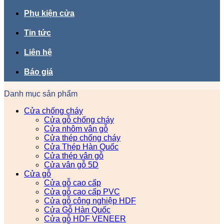
Phụ kiện cửa
Tin tức
Liên hệ
Báo giá
Danh mục sản phẩm
Cửa chống cháy
Cửa gỗ chống cháy
Cửa nhôm vân gỗ
Cửa thép chống cháy
Cửa Thép Hàn Quốc
Cửa thép vân gỗ
Cửa vân gỗ 5D
Cửa gỗ
Cửa gỗ cao cấp
Cửa gỗ cao cấp PVC
Cửa gỗ công nghiệp HDF
Cửa Gỗ Hàn Quốc
Cửa gỗ HDF VENEER