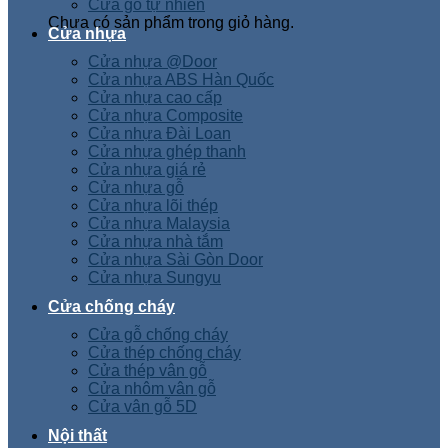
Cửa gỗ tự nhiên
Chưa có sản phẩm trong giỏ hàng.
Cửa nhựa
Cửa nhựa @Door
Cửa nhựa ABS Hàn Quốc
Cửa nhựa cao cấp
Cửa nhựa Composite
Cửa nhựa Đài Loan
Cửa nhựa ghép thanh
Cửa nhựa giá rẻ
Cửa nhựa gỗ
Cửa nhựa lõi thép
Cửa nhựa Malaysia
Cửa nhựa nhà tắm
Cửa nhựa Sài Gòn Door
Cửa nhựa Sungyu
Cửa chống cháy
Cửa gỗ chống cháy
Cửa thép chống cháy
Cửa thép vân gỗ
Cửa nhôm vân gỗ
Cửa vân gỗ 5D
Nội thất