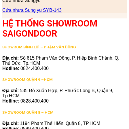
Cửa nhựa Sungyu
Cửa nhựa Sung yu SYB-143
HỆ THỐNG SHOWROOM
SAIGONDOOR
SHOWROM BÌNH LỢI – PHẠM VĂN ĐỒNG
Địa chỉ:
Số 615 Phạm Văn Đồng, P. Hiệp Bình Chánh, Q.
Thủ Đức, Tp.HCM
Hotline:
0824.400.400
SHOWROOM QUẬN 9 –HCM
Địa chỉ:
535 Đỗ Xuân Hợp, P. Phước Long B, Quận 9,
Tp.HCM
Hotline:
0828.400.400
SHOWROOM QUẬN 8 – HCM
Địa chỉ:
1194 Phạm Thế Hiển, Quận 8, TP.HCM
Hotline:
0899.400.400