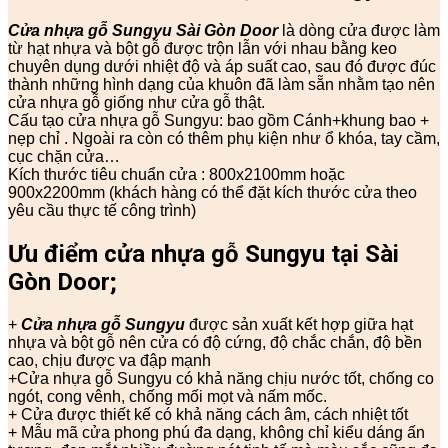
Cửa nhựa gỗ Sungyu
Sài Gòn Door
là dòng cửa được làm
từ hạt nhựa và bột gỗ được trộn lẫn với nhau bằng keo
chuyên dụng dưới nhiệt độ và áp suất cao, sau đó được đúc
thành những hình dạng của khuôn đã làm sẵn nhằm tạo nên
cửa nhựa gỗ giống như cửa gỗ thật.
Cấu tạo cửa nhựa gỗ Sungyu: bao gồm Cánh+khung bao +
nẹp chỉ . Ngoài ra còn có thêm phụ kiện như ổ khóa, tay cầm,
cục chặn cửa…
Kích thước tiêu chuẩn cửa : 800x2100mm hoặc
900x2200mm (khách hàng có thể đặt kích thước cửa theo
yêu cầu thực tế công trình)
Ưu điểm cửa nhựa gỗ Sungyu tại Sài
Gòn Door;
+
Cửa nhựa gỗ Sungyu
được sản xuất kết hợp giữa hạt
nhựa và bột gỗ nên cửa có độ cứng, độ chắc chắn, độ bền
cao, chịu được va đập mạnh
+Cửa nhựa gỗ Sungyu có khả năng chịu nước tốt, chống co
ngót, cong vênh, chống mối mọt và nấm mốc.
+ Cửa được thiết kế có khả năng cách âm, cách nhiệt tốt
+ Mẫu mã cửa phong phú đa dạng, không chỉ kiểu dáng ấn