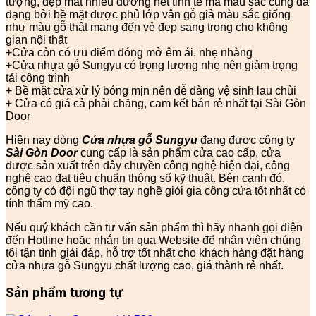
tượng, đẹp mắt nhiều đường nét tinh tế mà màu sắc cũng đa
dạng bởi bề mặt được phủ lớp vân gỗ giả màu sắc giống
như màu gỗ thật mang đến vẻ đẹp sang trọng cho không
gian nội thất
+Cửa còn có ưu điểm đóng mở êm ái, nhẹ nhàng
+Cửa nhựa gỗ Sungyu có trọng lượng nhẹ nên giảm trọng
tải công trình
+ Bề mặt cửa xử lý bóng mịn nên dễ dàng vệ sinh lau chùi
+ Cửa có giá cả phải chăng, cam kết bán rẻ nhất tại Sài Gòn
Door
Hiện nay dòng
Cửa nhựa gỗ Sungyu
đang được công ty
Sài Gòn Door
cung cấp là sản phẩm cửa cao cấp, cửa
được sản xuất trên dây chuyền công nghệ hiện đại, công
nghệ cao đạt tiêu chuẩn thông số kỹ thuật. Bên cạnh đó,
công ty có đội ngũ thợ tay nghề giỏi gia công cửa tốt nhất có
tính thẩm mỹ cao.
Nếu quý khách cần tư vấn sản phẩm thì hãy nhanh gọi điện
đến Hotline hoặc nhắn tin qua Website để nhân viên chúng
tôi tận tình giải đáp, hỗ trợ tốt nhất cho khách hàng đặt hàng
cửa nhựa gỗ Sungyu chất lượng cao, giá thành rẻ nhất.
Sản phẩm tương tự