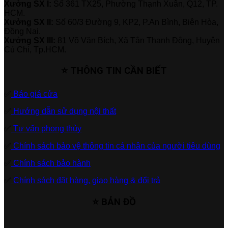
Xưởng SX I:
Số 361 TX25, Phường Thạnh Xuân, Q12, TP.
HCM.
Xưởng SX II:
Số 60/3 Đường 9, KP2, P.An Bình, Biên Hòa,
Đồng Nai.
Xưởng SX III:
81 Võ Văn Bích, Xã Tân Thạnh Đông, Huyện
Củ Chi, Tp.HCM.
⭐ THÔNG TIN CẦN BIẾT
✅
Báo giá cửa
✅
Hướng dẫn sử dụng nội thất
✅
Tư vấn phong thủy
✅
Chính sách bảo vệ thông tin cá nhân của người tiêu dùng
✅
Chính sách bảo hành
✅
Chính sách đặt hàng, giao hàng & đổi trả
⭐ BẢN ĐỒ