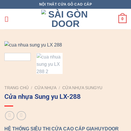
Skip
NỘI THẤT CỬA GỖ CAO CẤP
to
content
0
TRANG CHỦ
/
CỬA NHỰA
/
CỬA NHỰA SUNGYU
Cửa nhựa Sung yu LX-288
HỆ THỐNG SIÊU THỊ CỬA CAO CẤP GIAHUYDOOR