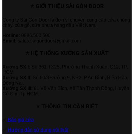
⭐ GIỚI THIỆU SÀI GÒN DOOR
Công ty Sài Gòn Door là đơn vị chuyên cung cấp cửa chống
cháy, cửa gỗ, cửa nhựa hàng đầu Việt Nam.
Hotline:
0886.500.500
Email:
sales.saigondoor@gmail.com
⭐ HỆ THỐNG XƯỞNG SẢN XUẤT
Xưởng SX I:
Số 361 TX25, Phường Thạnh Xuân, Q12, TP.
HCM.
Xưởng SX II:
Số 60/3 Đường 9, KP2, P.An Bình, Biên Hòa,
Đồng Nai.
Xưởng SX III:
81 Võ Văn Bích, Xã Tân Thạnh Đông, Huyện
Củ Chi, Tp.HCM.
⭐ THÔNG TIN CẦN BIẾT
✅
Báo giá cửa
✅
Hướng dẫn sử dụng nội thất