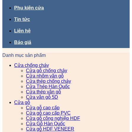
Phụ kiện cửa
Tin tức
Liên hệ
Báo giá
Danh mục sản phẩm
Cửa chống cháy
Cửa gỗ chống cháy
Cửa nhôm vân gỗ
Cửa thép chống cháy
Cửa Thép Hàn Quốc
Cửa thép vân gỗ
Cửa vân gỗ 5D
Cửa gỗ
Cửa gỗ cao cấp
Cửa gỗ cao cấp PVC
Cửa gỗ công nghiệp HDF
Cửa Gỗ Hàn Quốc
Cửa gỗ HDF VENEER