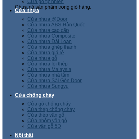
Cửa gỗ tự nhiên
Chưa có sản phẩm trong giỏ hàng.
Cửa nhựa
Cửa nhựa @Door
Cửa nhựa ABS Hàn Quốc
Cửa nhựa cao cấp
Cửa nhựa Composite
Cửa nhựa Đài Loan
Cửa nhựa ghép thanh
Cửa nhựa giá rẻ
Cửa nhựa gỗ
Cửa nhựa lõi thép
Cửa nhựa Malaysia
Cửa nhựa nhà tắm
Cửa nhựa Sài Gòn Door
Cửa nhựa Sungyu
Cửa chống cháy
Cửa gỗ chống cháy
Cửa thép chống cháy
Cửa thép vân gỗ
Cửa nhôm vân gỗ
Cửa vân gỗ 5D
Nội thất