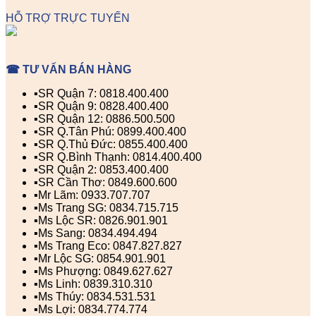
HỖ TRỢ TRỰC TUYẾN
☎ TƯ VẤN BÁN HÀNG
▪️SR Quận 7: 0818.400.400
▪️SR Quận 9: 0828.400.400
▪️SR Quận 12: 0886.500.500
▪️SR Q.Tân Phú: 0899.400.400
▪️SR Q.Thủ Đức: 0855.400.400
▪️SR Q.Bình Thạnh: 0814.400.400
▪️SR Quận 2: 0853.400.400
▪️SR Cần Thơ: 0849.600.600
▪️Mr Lãm: 0933.707.707
▪️Ms Trang SG: 0834.715.715
▪️Ms Lộc SR: 0826.901.901
▪️Ms Sang: 0834.494.494
▪️Ms Trang Eco: 0847.827.827
▪️Mr Lộc SG: 0854.901.901
▪️Ms Phượng: 0849.627.627
▪️Ms Linh: 0839.310.310
▪️Ms Thúy: 0834.531.531
▪️Ms Lợi: 0834.774.774