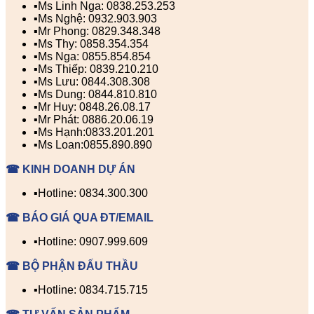
▪️Ms Linh Nga: 0838.253.253
▪️Ms Nghệ: 0932.903.903
▪️Mr Phong: 0829.348.348
▪️Ms Thy: 0858.354.354
▪️Ms Nga: 0855.854.854
▪️Ms Thiếp: 0839.210.210
▪️Ms Lưu: 0844.308.308
▪️Ms Dung: 0844.810.810
▪️Mr Huy: 0848.26.08.17
▪️Mr Phát: 0886.20.06.19
▪️Ms Hạnh:0833.201.201
▪️Ms Loan:0855.890.890
☎ KINH DOANH DỰ ÁN
▪️Hotline: 0834.300.300
☎ BÁO GIÁ QUA ĐT/EMAIL
▪️Hotline: 0907.999.609
☎ BỘ PHẬN ĐẤU THẦU
▪️Hotline: 0834.715.715