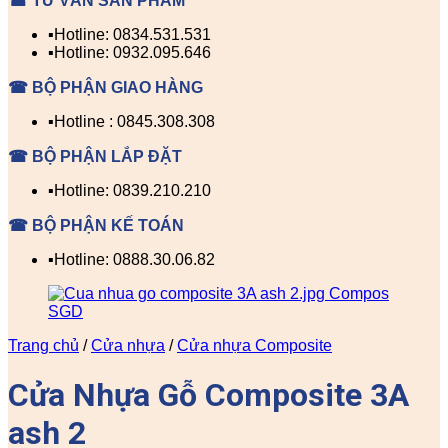
☎ TƯ VẤN SẢN PHẨM
▪️Hotline: 0834.531.531
▪️Hotline: 0932.095.646
☎ BỘ PHẬN GIAO HÀNG
▪️Hotline : 0845.308.308
☎ BỘ PHẬN LẮP ĐẶT
▪️Hotline: 0839.210.210
☎ BỘ PHẬN KẾ TOÁN
▪️Hotline: 0888.30.06.82
Trang chủ
/
Cửa nhựa
/
Cửa nhựa Composite
Cửa Nhựa Gỗ Composite 3A
ash 2