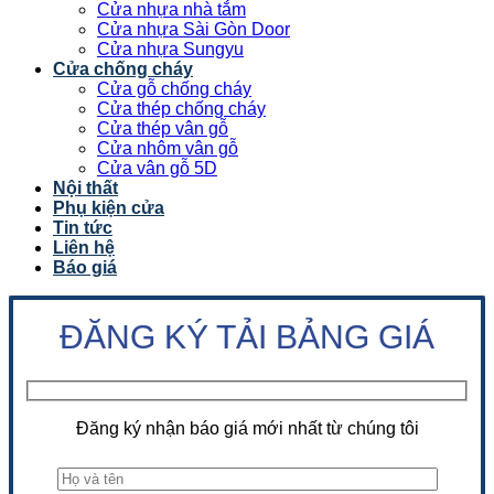
Cửa nhựa nhà tắm
Cửa nhựa Sài Gòn Door
Cửa nhựa Sungyu
Cửa chống cháy
Cửa gỗ chống cháy
Cửa thép chống cháy
Cửa thép vân gỗ
Cửa nhôm vân gỗ
Cửa vân gỗ 5D
Nội thất
Phụ kiện cửa
Tin tức
Liên hệ
Báo giá
ĐĂNG KÝ TẢI BẢNG GIÁ
Đăng ký nhận báo giá mới nhất từ chúng tôi