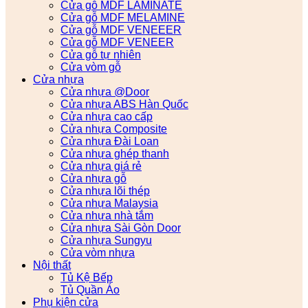
Cửa gỗ MDF LAMINATE
Cửa gỗ MDF MELAMINE
Cửa gỗ MDF VENEEER
Cửa gỗ MDF VENEER
Cửa gỗ tự nhiên
Cửa vòm gỗ
Cửa nhựa
Cửa nhựa @Door
Cửa nhựa ABS Hàn Quốc
Cửa nhựa cao cấp
Cửa nhựa Composite
Cửa nhựa Đài Loan
Cửa nhựa ghép thanh
Cửa nhựa giá rẻ
Cửa nhựa gỗ
Cửa nhựa lõi thép
Cửa nhựa Malaysia
Cửa nhựa nhà tắm
Cửa nhựa Sài Gòn Door
Cửa nhựa Sungyu
Cửa vòm nhựa
Nội thất
Tủ Kệ Bếp
Tủ Quần Áo
Phụ kiện cửa