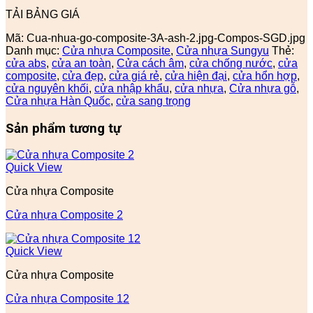
TẢI BẢNG GIÁ
Mã:
Cua-nhua-go-composite-3A-ash-2.jpg-Compos-SGD.jpg
Danh mục:
Cửa nhựa Composite
,
Cửa nhựa Sungyu
Thẻ:
cửa abs
,
cửa an toàn
,
Cửa cách âm
,
cửa chống nước
,
cửa
composite
,
cửa đẹp
,
cửa giá rẻ
,
cửa hiện đại
,
cửa hổn hợp
,
cửa nguyên khối
,
cửa nhập khẩu
,
cửa nhựa
,
Cửa nhựa gỗ
,
Cửa nhựa Hàn Quốc
,
cửa sang trọng
Sản phẩm tương tự
Quick View
Cửa nhựa Composite
Cửa nhựa Composite 2
Quick View
Cửa nhựa Composite
Cửa nhựa Composite 12