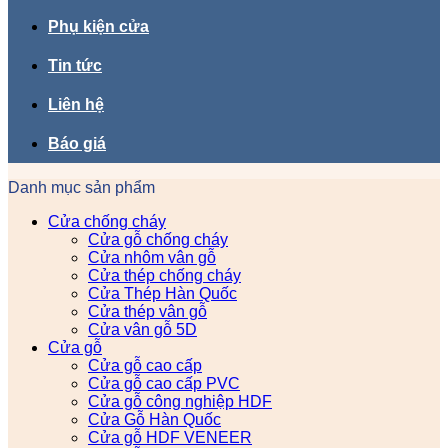
Phụ kiện cửa
Tin tức
Liên hệ
Báo giá
Danh mục sản phẩm
Cửa chống cháy
Cửa gỗ chống cháy
Cửa nhôm vân gỗ
Cửa thép chống cháy
Cửa Thép Hàn Quốc
Cửa thép vân gỗ
Cửa vân gỗ 5D
Cửa gỗ
Cửa gỗ cao cấp
Cửa gỗ cao cấp PVC
Cửa gỗ công nghiệp HDF
Cửa Gỗ Hàn Quốc
Cửa gỗ HDF VENEER