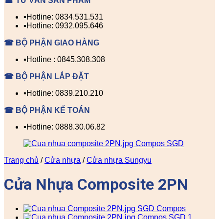
☎ TƯ VẤN SẢN PHẨM
▪️Hotline: 0834.531.531
▪️Hotline: 0932.095.646
☎ BỘ PHẬN GIAO HÀNG
▪️Hotline : 0845.308.308
☎ BỘ PHẬN LẮP ĐẶT
▪️Hotline: 0839.210.210
☎ BỘ PHẬN KẾ TOÁN
▪️Hotline: 0888.30.06.82
Trang chủ
/
Cửa nhựa
/
Cửa nhựa Sungyu
Cửa Nhựa Composite 2PN