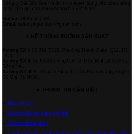
Công ty Sài Gòn Door là đơn vị chuyên cung cấp cửa chống
cháy, cửa gỗ, cửa nhựa hàng đầu Việt Nam.
Hotline:
0886.500.500
Email:
sales.saigondoor@gmail.com
⭐ HỆ THỐNG XƯỞNG SẢN XUẤT
Xưởng SX I:
Số 361 TX25, Phường Thạnh Xuân, Q12, TP.
HCM.
Xưởng SX II:
Số 60/3 Đường 9, KP2, P.An Bình, Biên Hòa,
Đồng Nai.
Xưởng SX III:
81 Võ Văn Bích, Xã Tân Thạnh Đông, Huyện
Củ Chi, Tp.HCM.
⭐ THÔNG TIN CẦN BIẾT
✅
Báo giá cửa
✅
Hướng dẫn sử dụng nội thất
✅
Tư vấn phong thủy
✅
Chính sách bảo vệ thông tin cá nhân của người tiêu dùng