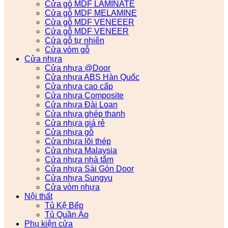
Cửa gỗ MDF LAMINATE
Cửa gỗ MDF MELAMINE
Cửa gỗ MDF VENEEER
Cửa gỗ MDF VENEER
Cửa gỗ tự nhiên
Cửa vòm gỗ
Cửa nhựa
Cửa nhựa @Door
Cửa nhựa ABS Hàn Quốc
Cửa nhựa cao cấp
Cửa nhựa Composite
Cửa nhựa Đài Loan
Cửa nhựa ghép thanh
Cửa nhựa giá rẻ
Cửa nhựa gỗ
Cửa nhựa lõi thép
Cửa nhựa Malaysia
Cửa nhựa nhà tắm
Cửa nhựa Sài Gòn Door
Cửa nhựa Sungyu
Cửa vòm nhựa
Nội thất
Tủ Kệ Bếp
Tủ Quần Áo
Phụ kiện cửa