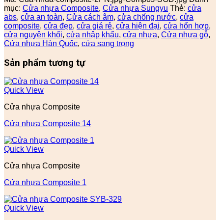
mục:
Cửa nhựa Composite
,
Cửa nhựa Sungyu
Thẻ:
cửa
abs
,
cửa an toàn
,
Cửa cách âm
,
cửa chống nước
,
cửa
composite
,
cửa đẹp
,
cửa giá rẻ
,
cửa hiện đại
,
cửa hổn hợp
,
cửa nguyên khối
,
cửa nhập khẩu
,
cửa nhựa
,
Cửa nhựa gỗ
,
Cửa nhựa Hàn Quốc
,
cửa sang trọng
Sản phẩm tương tự
Quick View
Cửa nhựa Composite
Cửa nhựa Composite 14
Quick View
Cửa nhựa Composite
Cửa nhựa Composite 1
Quick View