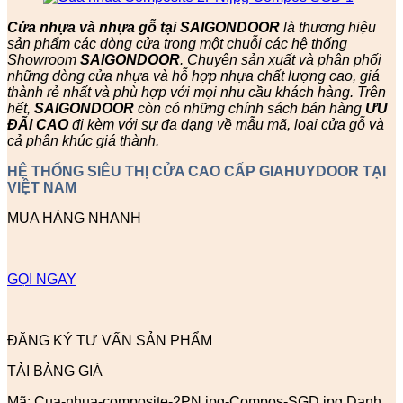
Cửa nhựa và nhựa gỗ tại SAIGONDOOR
là thương hiệu
sản phẩm các dòng cửa trong một chuỗi các hệ thống
Showroom
SAIGONDOOR
. Chuyên sản xuất và phân phối
những dòng cửa nhựa và hỗ hợp nhựa chất lượng cao, giá
thành rẻ nhất và phù hợp với mọi nhu cầu khách hàng. Trên
hết,
SAIGONDOOR
còn có những chính sách bán hàng
ƯU
ĐÃI
CAO
đi kèm với sự đa dạng về mẫu mã, loại cửa gỗ và
cả phân khúc giá thành.
HỆ THỐNG SIÊU THỊ CỬA CAO CẤP GIAHUYDOOR TẠI
VIỆT NAM
MUA HÀNG NHANH
GỌI NGAY
ĐĂNG KÝ TƯ VẤN SẢN PHẨM
TẢI BẢNG GIÁ
Mã:
Cua-nhua-composite-2PN.jpg-Compos-SGD.jpg
Danh