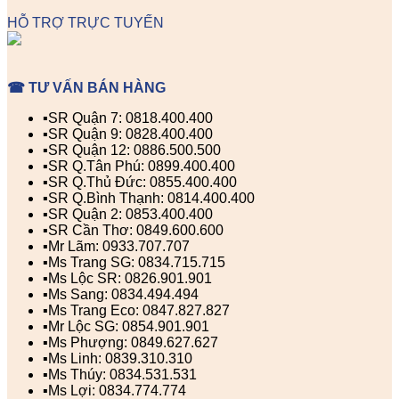
HỖ TRỢ TRỰC TUYẾN
☎ TƯ VẤN BÁN HÀNG
▪️SR Quận 7: 0818.400.400
▪️SR Quận 9: 0828.400.400
▪️SR Quận 12: 0886.500.500
▪️SR Q.Tân Phú: 0899.400.400
▪️SR Q.Thủ Đức: 0855.400.400
▪️SR Q.Bình Thạnh: 0814.400.400
▪️SR Quận 2: 0853.400.400
▪️SR Cần Thơ: 0849.600.600
▪️Mr Lãm: 0933.707.707
▪️Ms Trang SG: 0834.715.715
▪️Ms Lộc SR: 0826.901.901
▪️Ms Sang: 0834.494.494
▪️Ms Trang Eco: 0847.827.827
▪️Mr Lộc SG: 0854.901.901
▪️Ms Phượng: 0849.627.627
▪️Ms Linh: 0839.310.310
▪️Ms Thúy: 0834.531.531
▪️Ms Lợi: 0834.774.774