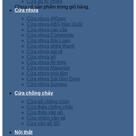
Cửa gỗ tự nhiên
Chưa có sản phẩm trong giỏ hàng.
Cửa nhựa
Cửa nhựa @Door
Cửa nhựa ABS Hàn Quốc
Cửa nhựa cao cấp
Cửa nhựa Composite
Cửa nhựa Đài Loan
Cửa nhựa ghép thanh
Cửa nhựa giá rẻ
Cửa nhựa gỗ
Cửa nhựa lõi thép
Cửa nhựa Malaysia
Cửa nhựa nhà tắm
Cửa nhựa Sài Gòn Door
Cửa nhựa Sungyu
Cửa chống cháy
Cửa gỗ chống cháy
Cửa thép chống cháy
Cửa thép vân gỗ
Cửa nhôm vân gỗ
Cửa vân gỗ 5D
Nội thất