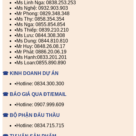
▪️Ms Linh Nga: 0838.253.253
▪️Ms Nghệ: 0932.903.903
▪️Mr Phong: 0829.348.348
▪️Ms Thy: 0858.354.354
▪️Ms Nga: 0855.854.854
▪️Ms Thiếp: 0839.210.210
▪️Ms Lưu: 0844.308.308
▪️Ms Dung: 0844.810.810
▪️Mr Huy: 0848.26.08.17
▪️Mr Phát: 0886.20.06.19
▪️Ms Hạnh:0833.201.201
▪️Ms Loan:0855.890.890
☎ KINH DOANH DỰ ÁN
▪️Hotline: 0834.300.300
☎ BÁO GIÁ QUA ĐT/EMAIL
▪️Hotline: 0907.999.609
☎ BỘ PHẬN ĐẤU THẦU
▪️Hotline: 0834.715.715