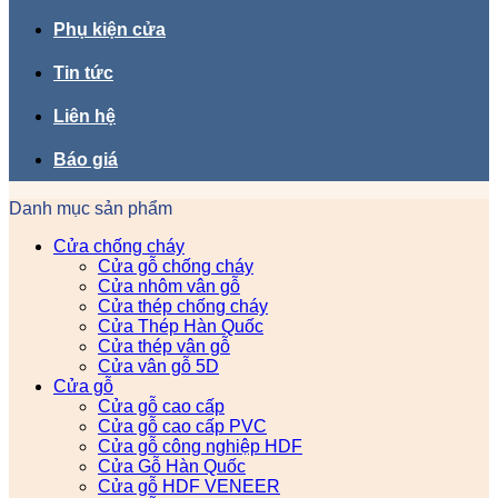
Phụ kiện cửa
Tin tức
Liên hệ
Báo giá
Danh mục sản phẩm
Cửa chống cháy
Cửa gỗ chống cháy
Cửa nhôm vân gỗ
Cửa thép chống cháy
Cửa Thép Hàn Quốc
Cửa thép vân gỗ
Cửa vân gỗ 5D
Cửa gỗ
Cửa gỗ cao cấp
Cửa gỗ cao cấp PVC
Cửa gỗ công nghiệp HDF
Cửa Gỗ Hàn Quốc
Cửa gỗ HDF VENEER