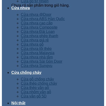
Cửa gỗ tự nhiên
Chưa có sản phẩm trong giỏ hàng.
Cửa nhựa
Cửa nhựa @Door
Cửa nhựa ABS Hàn Quốc
Cửa nhựa cao cấp
Cửa nhựa Composite
Cửa nhựa Đài Loan
Cửa nhựa ghép thanh
Cửa nhựa giá rẻ
Cửa nhựa gỗ
Cửa nhựa lõi thép
Cửa nhựa Malaysia
Cửa nhựa nhà tắm
Cửa nhựa Sài Gòn Door
Cửa nhựa Sungyu
Cửa chống cháy
Cửa gỗ chống cháy
Cửa thép chống cháy
Cửa thép vân gỗ
Cửa nhôm vân gỗ
Cửa vân gỗ 5D
Nội thất