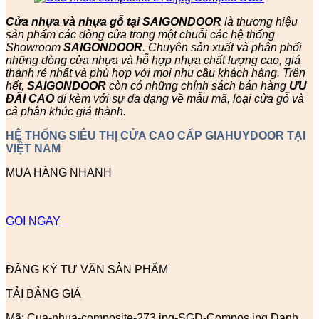
Cửa nhựa và nhựa gỗ tại SAIGONDOOR
là thương hiệu
sản phẩm các dòng cửa trong một chuỗi các hệ thống
Showroom
SAIGONDOOR
. Chuyên sản xuất và phân phối
những dòng cửa nhựa và hỗ hợp nhựa chất lượng cao, giá
thành rẻ nhất và phù hợp với mọi nhu cầu khách hàng. Trên
hết,
SAIGONDOOR
còn có những chính sách bán hàng
ƯU
ĐÃI
CAO
đi kèm với sự đa dạng về mẫu mã, loại cửa gỗ và
cả phân khúc giá thành.
HỆ THỐNG SIÊU THỊ CỬA CAO CẤP GIAHUYDOOR TẠI
VIỆT NAM
MUA HÀNG NHANH
GỌI NGAY
ĐĂNG KÝ TƯ VẤN SẢN PHẨM
TẢI BẢNG GIÁ
Mã:
Cua-nhua-composite-273.jpg-SGD-Compos.jpg
Danh