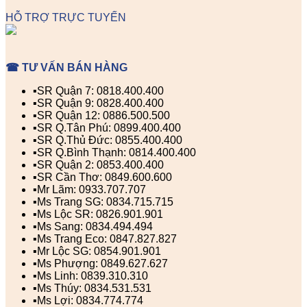
HỖ TRỢ TRỰC TUYẾN
☎ TƯ VẤN BÁN HÀNG
▪️SR Quận 7: 0818.400.400
▪️SR Quận 9: 0828.400.400
▪️SR Quận 12: 0886.500.500
▪️SR Q.Tân Phú: 0899.400.400
▪️SR Q.Thủ Đức: 0855.400.400
▪️SR Q.Bình Thạnh: 0814.400.400
▪️SR Quận 2: 0853.400.400
▪️SR Cần Thơ: 0849.600.600
▪️Mr Lãm: 0933.707.707
▪️Ms Trang SG: 0834.715.715
▪️Ms Lộc SR: 0826.901.901
▪️Ms Sang: 0834.494.494
▪️Ms Trang Eco: 0847.827.827
▪️Mr Lộc SG: 0854.901.901
▪️Ms Phượng: 0849.627.627
▪️Ms Linh: 0839.310.310
▪️Ms Thúy: 0834.531.531
▪️Ms Lợi: 0834.774.774