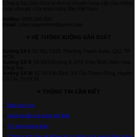
Công ty Sài Gòn Door là đơn vị chuyên cung cấp cửa chống
cháy, cửa gỗ, cửa nhựa hàng đầu Việt Nam.
Hotline:
0886.500.500
Email:
sales.saigondoor@gmail.com
⭐ HỆ THỐNG XƯỞNG SẢN XUẤT
Xưởng SX I:
Số 361 TX25, Phường Thạnh Xuân, Q12, TP.
HCM.
Xưởng SX II:
Số 60/3 Đường 9, KP2, P.An Bình, Biên Hòa,
Đồng Nai.
Xưởng SX III:
81 Võ Văn Bích, Xã Tân Thạnh Đông, Huyện
Củ Chi, Tp.HCM.
⭐ THÔNG TIN CẦN BIẾT
✅
Báo giá cửa
✅
Hướng dẫn sử dụng nội thất
✅
Tư vấn phong thủy
✅
Chính sách bảo vệ thông tin cá nhân của người tiêu dùng