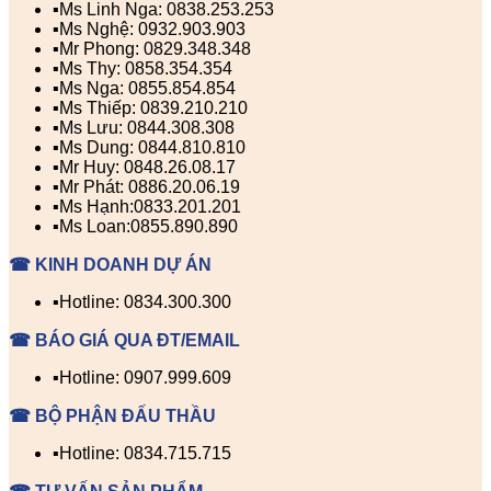
▪️Ms Linh Nga: 0838.253.253
▪️Ms Nghệ: 0932.903.903
▪️Mr Phong: 0829.348.348
▪️Ms Thy: 0858.354.354
▪️Ms Nga: 0855.854.854
▪️Ms Thiếp: 0839.210.210
▪️Ms Lưu: 0844.308.308
▪️Ms Dung: 0844.810.810
▪️Mr Huy: 0848.26.08.17
▪️Mr Phát: 0886.20.06.19
▪️Ms Hạnh:0833.201.201
▪️Ms Loan:0855.890.890
☎ KINH DOANH DỰ ÁN
▪️Hotline: 0834.300.300
☎ BÁO GIÁ QUA ĐT/EMAIL
▪️Hotline: 0907.999.609
☎ BỘ PHẬN ĐẤU THẦU
▪️Hotline: 0834.715.715