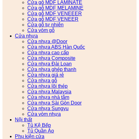
Cửa gỗ MDF LAMINATE
Cửa gỗ MDF MELAMINE
Cửa gỗ MDF VENEEER
Cửa gỗ MDF VENEER
Cửa gỗ tự nhiên
Cửa vòm gỗ
Cửa nhựa
Cửa nhựa @Door
Cửa nhựa ABS Hàn Quốc
Cửa nhựa cao cấp
Cửa nhựa Composite
Cửa nhựa Đài Loan
Cửa nhựa ghép thanh
Cửa nhựa giá rẻ
Cửa nhựa gỗ
Cửa nhựa lõi thép
Cửa nhựa Malaysia
Cửa nhựa nhà tắm
Cửa nhựa Sài Gòn Door
Cửa nhựa Sungyu
Cửa vòm nhựa
Nội thất
Tủ Kệ Bếp
Tủ Quần Áo
Phụ kiện cửa