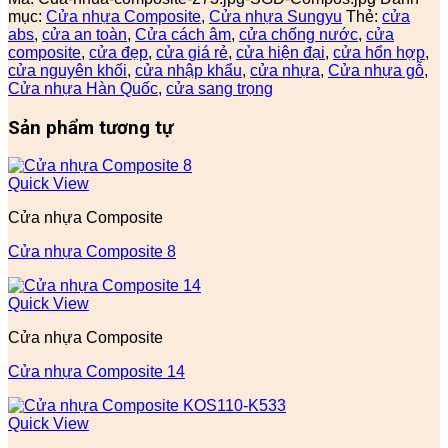
mục:
Cửa nhựa Composite
,
Cửa nhựa Sungyu
Thẻ:
cửa
abs
,
cửa an toàn
,
Cửa cách âm
,
cửa chống nước
,
cửa
composite
,
cửa đẹp
,
cửa giá rẻ
,
cửa hiện đại
,
cửa hổn hợp
,
cửa nguyên khối
,
cửa nhập khẩu
,
cửa nhựa
,
Cửa nhựa gỗ
,
Cửa nhựa Hàn Quốc
,
cửa sang trọng
Sản phẩm tương tự
Quick View
Cửa nhựa Composite
Cửa nhựa Composite 8
Quick View
Cửa nhựa Composite
Cửa nhựa Composite 14
Quick View