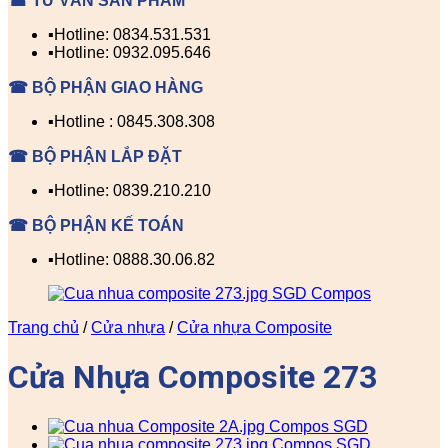
☎ TƯ VẤN SẢN PHẨM
▪️Hotline: 0834.531.531
▪️Hotline: 0932.095.646
☎ BỘ PHẬN GIAO HÀNG
▪️Hotline : 0845.308.308
☎ BỘ PHẬN LẮP ĐẶT
▪️Hotline: 0839.210.210
☎ BỘ PHẬN KẾ TOÁN
▪️Hotline: 0888.30.06.82
Trang chủ
/
Cửa nhựa
/
Cửa nhựa Composite
Cửa Nhựa Composite 273