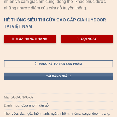
nhiên và cảm giác ấm cúng, đồng thời khắc phục được
những nhược điểm của cửa gỗ truyền thống.
HỆ THỐNG SIÊU THỊ CỬA CAO CẤP GIAHUYDOOR
TẠI VIỆT NAM
MUA HÀNG NHANH
GỌI NGAY
ĐĂNG KÝ TƯ VẤN SẢN PHẨM
TẢI BẢNG GIÁ
Mã:
SGD-CNVG-37
Danh mục:
Cửa nhôm vân gỗ
Thẻ:
cửa
,
đại,
,
gỗ,
,
hiện
,
lạnh
,
ngăn
,
nhôm
,
nhôm,
,
saigondoor,
,
trang
,