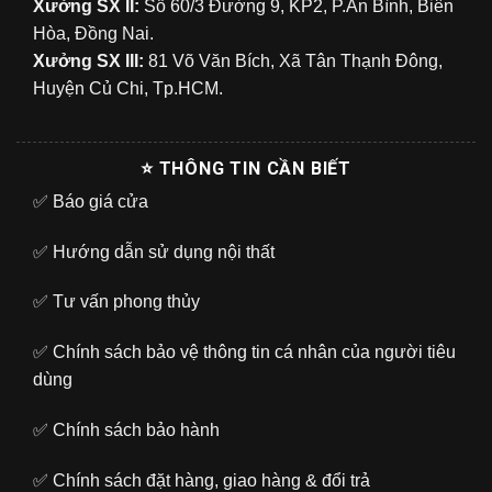
Xưởng SX II:
Số 60/3 Đường 9, KP2, P.An Bình, Biên
Hòa, Đồng Nai.
Xưởng SX III:
81 Võ Văn Bích, Xã Tân Thạnh Đông,
Huyện Củ Chi, Tp.HCM.
⭐ THÔNG TIN CẦN BIẾT
✅
Báo giá cửa
✅
Hướng dẫn sử dụng nội thất
✅
Tư vấn phong thủy
✅
Chính sách bảo vệ thông tin cá nhân của người tiêu
dùng
✅
Chính sách bảo hành
✅
Chính sách đặt hàng, giao hàng & đổi trả