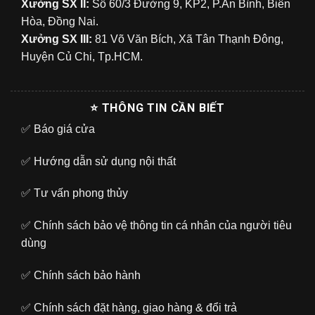
Xưởng SX II:
Số 60/3 Đường 9, KP2, P.An Bình, Biên
Hòa, Đồng Nai.
Xưởng SX III:
81 Võ Văn Bích, Xã Tân Thạnh Đông,
Huyện Củ Chi, Tp.HCM.
⭐ THÔNG TIN CẦN BIẾT
✅
Báo giá cửa
✅
Hướng dẫn sử dụng nội thất
✅
Tư vấn phong thủy
✅
Chính sách bảo vệ thông tin cá nhân của người tiêu
dùng
✅
Chính sách bảo hành
✅
Chính sách đặt hàng, giao hàng & đổi trả