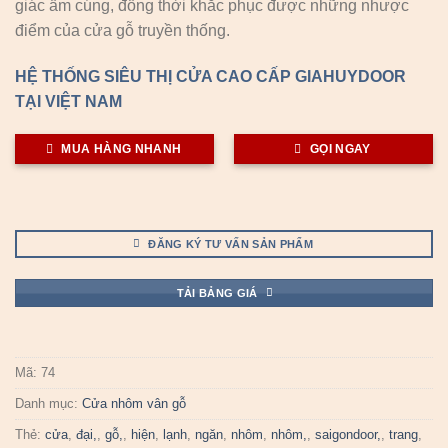
giác ấm cúng, đồng thời khắc phục được những nhược
điểm của cửa gỗ truyền thống.
HỆ THỐNG SIÊU THỊ CỬA CAO CẤP GIAHUYDOOR
TẠI VIỆT NAM
MUA HÀNG NHANH
GỌI NGAY
ĐĂNG KÝ TƯ VẤN SẢN PHẨM
TẢI BẢNG GIÁ
Mã:
74
Danh mục:
Cửa nhôm vân gỗ
Thẻ:
cửa
,
đại,
,
gỗ,
,
hiện
,
lạnh
,
ngăn
,
nhôm
,
nhôm,
,
saigondoor,
,
trang
,