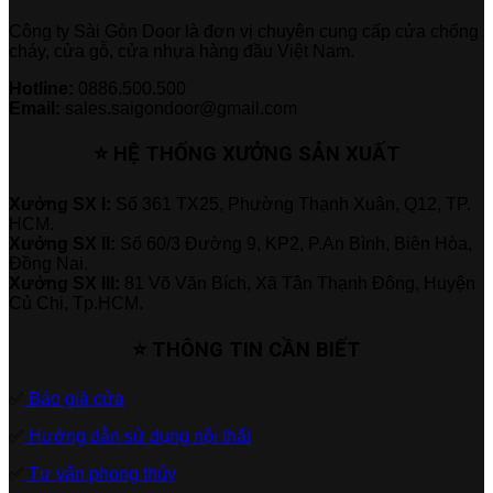
Công ty Sài Gòn Door là đơn vị chuyên cung cấp cửa chống
cháy, cửa gỗ, cửa nhựa hàng đầu Việt Nam.
Hotline:
0886.500.500
Email:
sales.saigondoor@gmail.com
⭐ HỆ THỐNG XƯỞNG SẢN XUẤT
Xưởng SX I:
Số 361 TX25, Phường Thạnh Xuân, Q12, TP.
HCM.
Xưởng SX II:
Số 60/3 Đường 9, KP2, P.An Bình, Biên Hòa,
Đồng Nai.
Xưởng SX III:
81 Võ Văn Bích, Xã Tân Thạnh Đông, Huyện
Củ Chi, Tp.HCM.
⭐ THÔNG TIN CẦN BIẾT
✅
Báo giá cửa
✅
Hướng dẫn sử dụng nội thất
✅
Tư vấn phong thủy