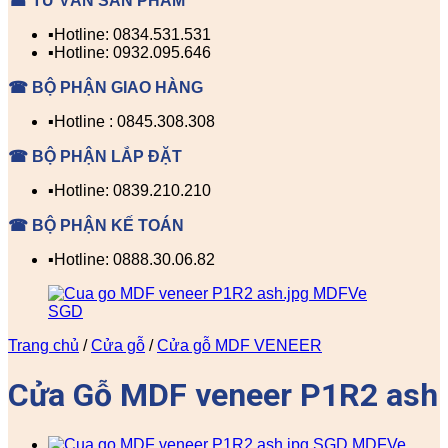
☎ TƯ VẤN SẢN PHẨM
▪️Hotline: 0834.531.531
▪️Hotline: 0932.095.646
☎ BỘ PHẬN GIAO HÀNG
▪️Hotline : 0845.308.308
☎ BỘ PHẬN LẮP ĐẶT
▪️Hotline: 0839.210.210
☎ BỘ PHẬN KẾ TOÁN
▪️Hotline: 0888.30.06.82
Trang chủ
/
Cửa gỗ
/
Cửa gỗ MDF VENEER
Cửa Gỗ MDF veneer P1R2 ash