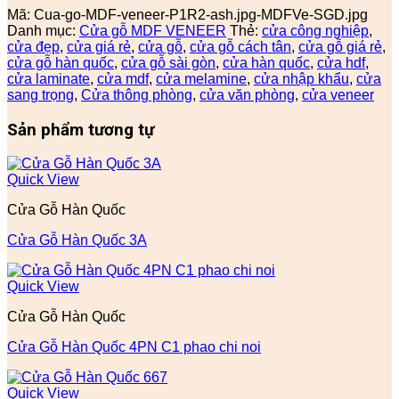
Mã:
Cua-go-MDF-veneer-P1R2-ash.jpg-MDFVe-SGD.jpg
Danh mục:
Cửa gỗ MDF VENEER
Thẻ:
cửa công nghiệp
,
cửa đẹp
,
cửa giá rẻ
,
cửa gỗ
,
cửa gỗ cách tân
,
cửa gỗ giá rẻ
,
cửa gỗ hàn quốc
,
cửa gỗ sài gòn
,
cửa hàn quốc
,
cửa hdf
,
cửa laminate
,
cửa mdf
,
cửa melamine
,
cửa nhập khẩu
,
cửa
sang trọng
,
Cửa thông phòng
,
cửa văn phòng
,
cửa veneer
Sản phẩm tương tự
Quick View
Cửa Gỗ Hàn Quốc
Cửa Gỗ Hàn Quốc 3A
Quick View
Cửa Gỗ Hàn Quốc
Cửa Gỗ Hàn Quốc 4PN C1 phao chi noi
Quick View