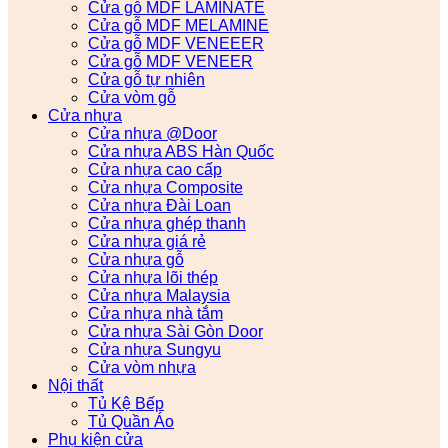
Cửa gỗ MDF LAMINATE
Cửa gỗ MDF MELAMINE
Cửa gỗ MDF VENEEER
Cửa gỗ MDF VENEER
Cửa gỗ tự nhiên
Cửa vòm gỗ
Cửa nhựa
Cửa nhựa @Door
Cửa nhựa ABS Hàn Quốc
Cửa nhựa cao cấp
Cửa nhựa Composite
Cửa nhựa Đài Loan
Cửa nhựa ghép thanh
Cửa nhựa giá rẻ
Cửa nhựa gỗ
Cửa nhựa lõi thép
Cửa nhựa Malaysia
Cửa nhựa nhà tắm
Cửa nhựa Sài Gòn Door
Cửa nhựa Sungyu
Cửa vòm nhựa
Nội thất
Tủ Kệ Bếp
Tủ Quần Áo
Phụ kiện cửa