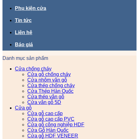
Phụ kiện cửa
Tin tức
Liên hệ
Báo giá
Danh mục sản phẩm
Cửa chống cháy
Cửa gỗ chống cháy
Cửa nhôm vân gỗ
Cửa thép chống cháy
Cửa Thép Hàn Quốc
Cửa thép vân gỗ
Cửa vân gỗ 5D
Cửa gỗ
Cửa gỗ cao cấp
Cửa gỗ cao cấp PVC
Cửa gỗ công nghiệp HDF
Cửa Gỗ Hàn Quốc
Cửa gỗ HDF VENEER