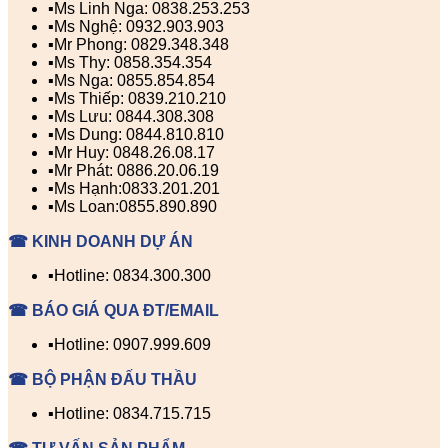
▪️Ms Linh Nga: 0838.253.253
▪️Ms Nghệ: 0932.903.903
▪️Mr Phong: 0829.348.348
▪️Ms Thy: 0858.354.354
▪️Ms Nga: 0855.854.854
▪️Ms Thiếp: 0839.210.210
▪️Ms Lưu: 0844.308.308
▪️Ms Dung: 0844.810.810
▪️Mr Huy: 0848.26.08.17
▪️Mr Phát: 0886.20.06.19
▪️Ms Hạnh:0833.201.201
▪️Ms Loan:0855.890.890
☎ KINH DOANH DỰ ÁN
▪️Hotline: 0834.300.300
☎ BÁO GIÁ QUA ĐT/EMAIL
▪️Hotline: 0907.999.609
☎ BỘ PHẬN ĐẤU THẦU
▪️Hotline: 0834.715.715