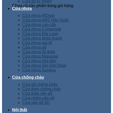
Cửa gỗ tự nhiên
Chưa có sản phẩm trong giỏ hàng.
Cửa nhựa
Cửa nhựa @Door
Cửa nhựa ABS Hàn Quốc
Cửa nhựa cao cấp
Cửa nhựa Composite
Cửa nhựa Đài Loan
Cửa nhựa ghép thanh
Cửa nhựa giá rẻ
Cửa nhựa gỗ
Cửa nhựa lõi thép
Cửa nhựa Malaysia
Cửa nhựa nhà tắm
Cửa nhựa Sài Gòn Door
Cửa nhựa Sungyu
Cửa chống cháy
Cửa gỗ chống cháy
Cửa thép chống cháy
Cửa thép vân gỗ
Cửa nhôm vân gỗ
Cửa vân gỗ 5D
Nội thất