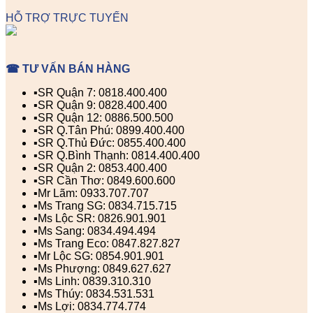
HỖ TRỢ TRỰC TUYẾN
☎ TƯ VẤN BÁN HÀNG
▪️SR Quận 7: 0818.400.400
▪️SR Quận 9: 0828.400.400
▪️SR Quận 12: 0886.500.500
▪️SR Q.Tân Phú: 0899.400.400
▪️SR Q.Thủ Đức: 0855.400.400
▪️SR Q.Bình Thạnh: 0814.400.400
▪️SR Quận 2: 0853.400.400
▪️SR Cần Thơ: 0849.600.600
▪️Mr Lãm: 0933.707.707
▪️Ms Trang SG: 0834.715.715
▪️Ms Lộc SR: 0826.901.901
▪️Ms Sang: 0834.494.494
▪️Ms Trang Eco: 0847.827.827
▪️Mr Lộc SG: 0854.901.901
▪️Ms Phượng: 0849.627.627
▪️Ms Linh: 0839.310.310
▪️Ms Thúy: 0834.531.531
▪️Ms Lợi: 0834.774.774