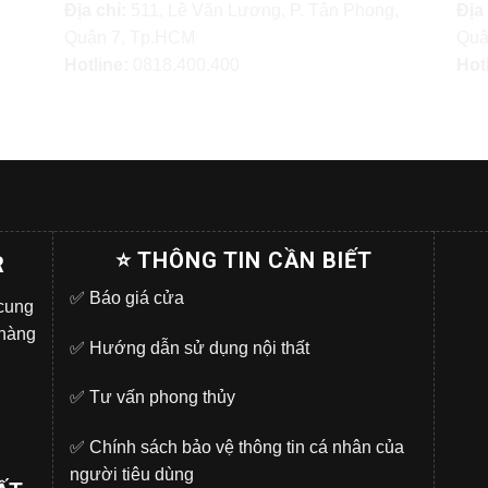
Địa chỉ:
511, Lê Văn Lương, P. Tân Phong,
Địa
Quận 7, Tp.HCM
Quậ
Hotline:
0818.400.400
Hot
⭐ THÔNG TIN CẦN BIẾT
R
✅
Báo giá cửa
 cung
 hàng
✅
Hướng dẫn sử dụng nội thất
✅
Tư vấn phong thủy
✅
Chính sách bảo vệ thông tin cá nhân của
người tiêu dùng