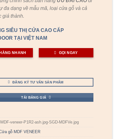
hững chính sách bán hàng
ƯU ĐÃI
CAO
đi
ự đa dạng về mẫu mã, loại cửa gỗ và cả
 giá thành.
G SIÊU THỊ CỬA CAO CẤP
OOR TẠI VIỆT NAM
HÀNG NHANH
GỌI NGAY
ĐĂNG KÝ TƯ VẤN SẢN PHẨM
TẢI BẢNG GIÁ
-MDF-veneer-P1R2-ash.jpg-SGD-MDFVe.jpg
Cửa gỗ MDF VENEER