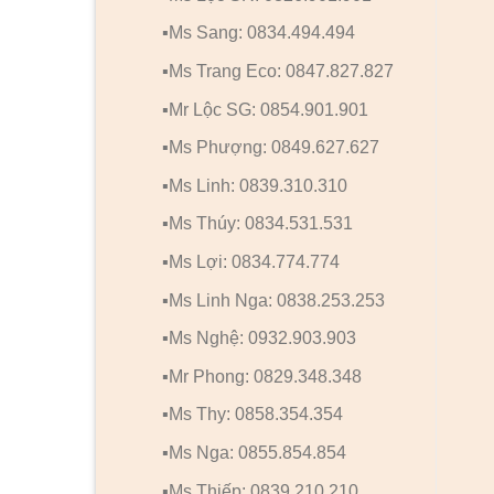
Cửa Gỗ Hàn Quốc 1PNC1
Cửa Gỗ Hàn Quốc 667
▪️Ms Sang: 0834.494.494
▪️Ms Trang Eco: 0847.827.827
▪️Mr Lộc SG: 0854.901.901
▪️Ms Phượng: 0849.627.627
▪️Ms Linh: 0839.310.310
▪️Ms Thúy: 0834.531.531
▪️Ms Lợi: 0834.774.774
▪️Ms Linh Nga: 0838.253.253
▪️Ms Nghệ: 0932.903.903
▪️Mr Phong: 0829.348.348
▪️Ms Thy: 0858.354.354
▪️Ms Nga: 0855.854.854
▪️Ms Thiếp: 0839.210.210