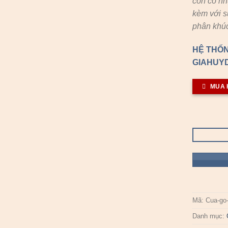
còn có n
kèm với s
phân khúc
HỆ THỐN
GIAHUYD
MUA 
Mã:
Cua-go
Danh mục: