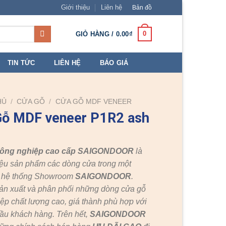
Giới thiệu
Liên hệ
Bản đồ
0
GIỎ HÀNG /
0.00
₫
TIN TỨC
LIÊN HỆ
BÁO GIÁ
HỦ
/
CỬA GỖ
/
CỬA GỖ MDF VENEER
Gỗ MDF veneer P1R2 ash
công nghiệp cao cấp SAIGONDOOR
là
ệu sản phẩm các dòng cửa trong một
c hệ thống Showroom
SAIGONDOOR
.
ản xuất và phân phối những dòng cửa gỗ
ệp chất lượng cao, giá thành phù hợp với
ầu khách hàng. Trên hết,
SAIGONDOOR