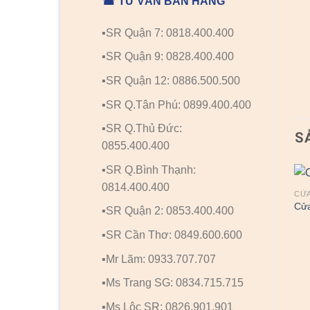
☎ TƯ VẤN BÁN HÀNG
▪️SR Quận 7: 0818.400.400
▪️SR Quận 9: 0828.400.400
▪️SR Quận 12: 0886.500.500
▪️SR Q.Tân Phú: 0899.400.400
▪️SR Q.Thủ Đức:
S
0855.400.400
▪️SR Q.Bình Thạnh:
0814.400.400
CỬ
Cử
▪️SR Quận 2: 0853.400.400
▪️SR Cần Thơ: 0849.600.600
▪️Mr Lãm: 0933.707.707
▪️Ms Trang SG: 0834.715.715
CỬA GỖ HÀN QUỐC
CỬA GỖ HÀN QUỐC
▪️Ms Lộc SR: 0826.901.901