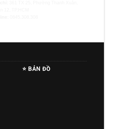
 chỉ:
361 TX 25, Phường Thạnh Xuân,
n 12, TP.HCM
line:
0845.308.308
⭐ BẢN ĐỒ