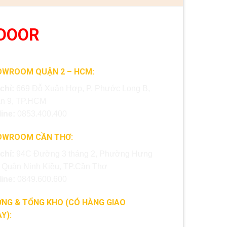
DOOR
OWROOM QUẬN 2 – HCM:
 chỉ:
669 Đỗ Xuân Hợp, P. Phước Long B,
n 9, TP.HCM
line:
0853.400.400
OWROOM CẦN THƠ:
 chỉ:
94C Đường 3 tháng 2, Phường Hưng
, Quận Ninh Kiều, TP.Cần Thơ
line:
0849.600.600
NG & TỔNG KHO (CÓ HÀNG GIAO
Y):