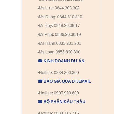
▪️Ms Lưu: 0844.308.308
▪️Ms Dung: 0844.810.810
▪️Mr Huy: 0848.26.08.17
▪️Mr Phát: 0886.20.06.19
▪️Ms Hạnh:0833.201.201
▪️Ms Loan:0855.890.890
☎ KINH DOANH DỰ ÁN
▪️Hotline: 0834.300.300
☎ BÁO GIÁ QUA ĐT/EMAIL
▪️Hotline: 0907.999.609
☎ BỘ PHẬN ĐẤU THẦU
▪️Hotline: 0834.715.715