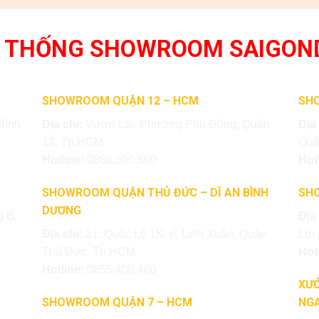
 THỐNG SHOWROOM SAIGON
SHOWROOM QUẬN 12 – HCM
SH
Bình
Địa chỉ:
Vườn Lài, Phường Phú Đông, Quận
Địa
12, Tp.HCM
Quậ
Hotline:
0886.500.500
Hot
SHOWROOM QUẬN THỦ ĐỨC – DĨ AN BÌNH
SH
DƯƠNG
 B,
Địa
Địa chỉ:
21, Quốc Lộ 1K, P. Linh Xuân, Quận
Lợi
Thủ Đức, Tp.HCM
Hot
Hotline:
0855.400.400
XƯỞ
SHOWROOM QUẬN 7 – HCM
NGA