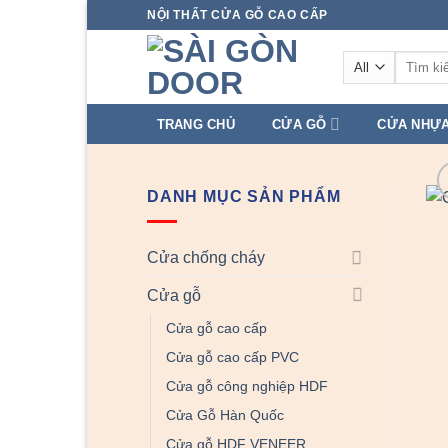
Skip
NỘI THẤT CỬA GỖ CAO CẤP
to
Tìm
content
kiếm:
TRANG CHỦ
CỬA GỖ
CỬA NHỰ
DANH MỤC SẢN PHẨM
Cửa chống cháy
Cửa gỗ
Cửa gỗ cao cấp
Cửa gỗ cao cấp PVC
Cửa gỗ công nghiệp HDF
Cửa Gỗ Hàn Quốc
Cửa gỗ HDF VENEER