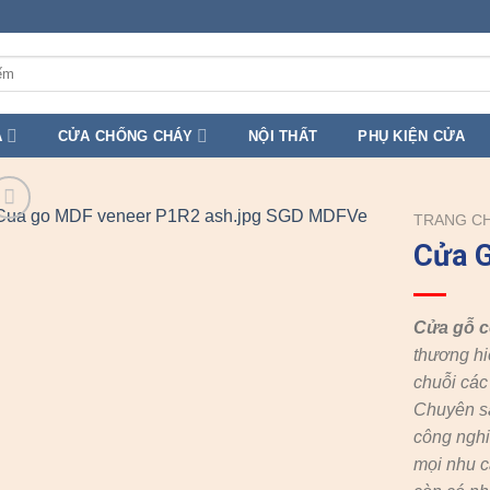
A
CỬA CHỐNG CHÁY
NỘI THẤT
PHỤ KIỆN CỬA
TRANG C
Cửa 
Cửa gỗ 
thương hi
chuỗi cá
Chuyên s
công nghi
mọi nhu c