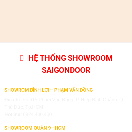
HỆ THỐNG SHOWROOM
SAIGONDOOR
SHOWROM BÌNH LỢI – PHẠM VĂN ĐỒNG
Địa chỉ:
Số 615 Phạm Văn Đồng, P. Hiệp Bình Chánh, Q.
Thủ Đức, Tp.HCM
Hotline:
0824.400.400
SHOWROOM QUẬN 9 –HCM