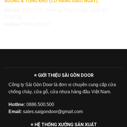
XƯỞNG & TỔNG KHO (CÓ HÀNG GIAO NGAY):
Địa chỉ:
361 TX 25, Phường Thạnh Xuân, Quận 12,
TP.HCM
Hotline:
0845.308.308
⭐ GIỚI THIỆU SÀI GÒN DOOR
Công ty Sài Gòn Door là đơn vị chuyên cung cấp cửa
chống cháy, cửa gỗ, cửa nhựa hàng đầu Việt Nam.
Hotline:
0886.500.500
Email:
sales.saigondoor@gmail.com
⭐ HỆ THỐNG XƯỞNG SẢN XUẤT