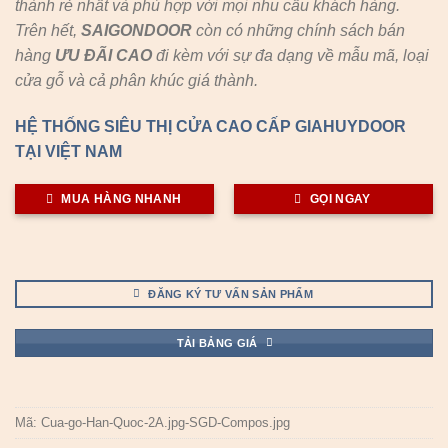
thành rẻ nhất và phù hợp với mọi nhu cầu khách hàng.
Trên hết,
SAIGONDOOR
còn có những chính sách bán
hàng
ƯU ĐÃI
CAO
đi kèm với sự đa dạng về mẫu mã, loại
cửa gỗ và cả phân khúc giá thành.
HỆ THỐNG SIÊU THỊ CỬA CAO CẤP GIAHUYDOOR
TẠI VIỆT NAM
MUA HÀNG NHANH
GỌI NGAY
ĐĂNG KÝ TƯ VẤN SẢN PHẨM
TẢI BẢNG GIÁ
Mã:
Cua-go-Han-Quoc-2A.jpg-SGD-Compos.jpg