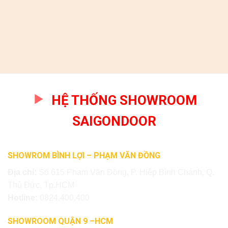
HỆ THỐNG SHOWROOM
SAIGONDOOR
SHOWROM BÌNH LỢI – PHẠM VĂN ĐỒNG
Địa chỉ:
Số 615 Phạm Văn Đồng, P. Hiệp Bình Chánh, Q.
Thủ Đức, Tp.HCM
Hotline:
0824.400.400
SHOWROOM QUẬN 9 –HCM