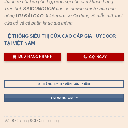
thành rẻ nhất và phù hợp với mọi nhu cầu khách hàng.
Trên hết,
SAIGONDOOR
còn có những chính sách bán
hàng
ƯU ĐÃI
CAO
đi kèm với sự đa dạng về mẫu mã, loại
cửa gỗ và cả phân khúc giá thành.
HỆ THỐNG SIÊU THỊ CỬA CAO CẤP GIAHUYDOOR
TẠI VIỆT NAM
MUA HÀNG NHANH
GỌI NGAY
ĐĂNG KÝ TƯ VẤN SẢN PHẨM
TẢI BẢNG GIÁ
Mã:
B7-27.png-SGD-Compos.jpg