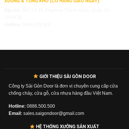
XƯỞNG & TỔNG KHO (CÓ HÀNG GIAO NGAY):
Địa chỉ:
361 TX 25, Phường Thạnh Xuân, Quận 12,
TP.HCM
Hotline:
0845.308.308
GIỚI THIỆU SÀI GÒN DOOR
Công ty Sài Gòn Door là đơn vị chuyên cung cấp cửa
chống cháy, cửa gỗ, cửa nhựa hàng đầu Việt Nam.
Hotline:
0886.500.500
Email:
sales.saigondoor@gmail.com
HỆ THỐNG XƯỞNG SẢN XUẤT