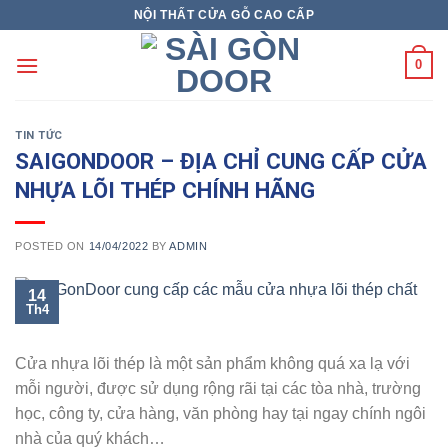
Skip
NỘI THẤT CỬA GỖ CAO CẤP
to
content
0
TIN TỨC
SAIGONDOOR – ĐỊA CHỈ CUNG CẤP CỬA
NHỰA LÕI THÉP CHÍNH HÃNG
POSTED ON
14/04/2022
BY
ADMIN
14
Th4
Cửa nhựa lõi thép là một sản phẩm không quá xa lạ với
mỗi người, được sử dụng rộng rãi tại các tòa nhà, trường
học, công ty, cửa hàng, văn phòng hay tại ngay chính ngôi
nhà của quý khách…