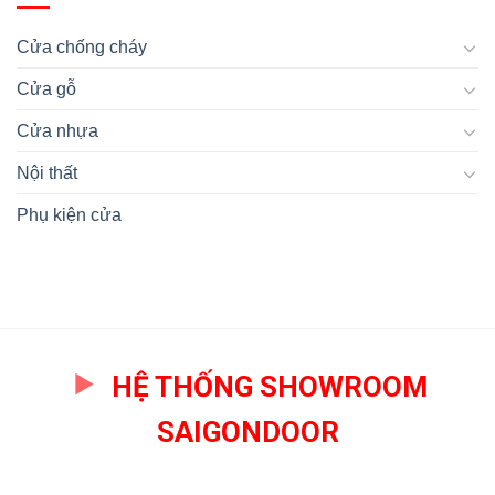
năm
thương
Trường
2024
hiệu
Việt
Cửa chống cháy
của
Nam
dòng
Cửa gỗ
cửa
nhựa
giả
Cửa nhựa
gỗ
Đồng
Nội thất
Nai
Phụ kiện cửa
HỆ THỐNG SHOWROOM
SAIGONDOOR