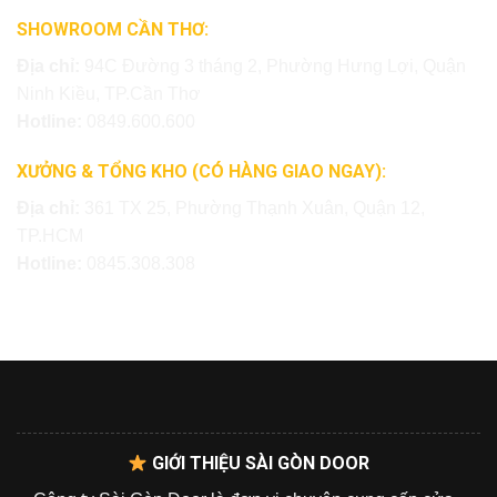
SHOWROOM CẦN THƠ:
Địa chỉ:
94C Đường 3 tháng 2, Phường Hưng Lợi, Quận
Ninh Kiều, TP.Cần Thơ
Hotline:
0849.600.600
XƯỞNG & TỔNG KHO (CÓ HÀNG GIAO NGAY):
Địa chỉ:
361 TX 25, Phường Thạnh Xuân, Quận 12,
TP.HCM
Hotline:
0845.308.308
GIỚI THIỆU SÀI GÒN DOOR