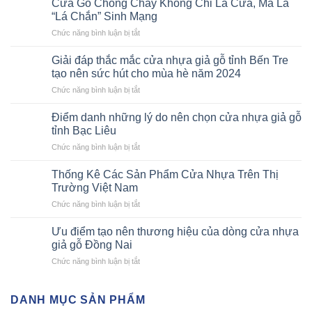
Cửa Gỗ Chống Cháy Không Chỉ Là Cửa, Mà Là
“Lá Chắn” Sinh Mạng
ở
Chức năng bình luận bị tắt
Cửa
Gỗ
Giải đáp thắc mắc cửa nhựa giả gỗ tỉnh Bến Tre
Chống
tạo nên sức hút cho mùa hè năm 2024
Cháy
ở
Chức năng bình luận bị tắt
Không
Giải
Chỉ
đáp
Là
Điểm danh những lý do nên chọn cửa nhựa giả gỗ
thắc
Cửa,
tỉnh Bạc Liêu
mắc
Mà
ở
Chức năng bình luận bị tắt
cửa
Là
Điểm
nhựa
“Lá
danh
giả
Thống Kê Các Sản Phẩm Cửa Nhựa Trên Thị
Chắn”
những
gỗ
Trường Việt Nam
Sinh
lý
tỉnh
Mạng
ở
Chức năng bình luận bị tắt
do
Bến
Thống
nên
Tre
Kê
chọn
Ưu điểm tạo nên thương hiệu của dòng cửa nhựa
tạo
Các
cửa
giả gỗ Đồng Nai
nên
Sản
nhựa
sức
ở
Chức năng bình luận bị tắt
Phẩm
giả
hút
Ưu
Cửa
gỗ
cho
điểm
Nhựa
tỉnh
mùa
tạo
DANH MỤC SẢN PHẨM
Trên
Bạc
hè
nên
Thị
Liêu