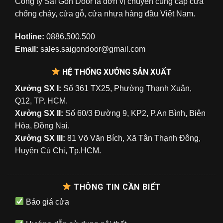
Công ty Sài Gòn Door là đơn vị chuyên cung cấp cửa
chống cháy, cửa gỗ, cửa nhựa hàng đầu Việt Nam.
Hotline:
0886.500.500
Email:
sales.saigondoor@gmail.com
HỆ THỐNG XƯỞNG SẢN XUẤT
Xưởng SX I:
Số 361 TX25, Phường Thạnh Xuân,
Q12, TP. HCM.
Xưởng SX II:
Số 60/3 Đường 9, KP2, P.An Bình, Biên
Hòa, Đồng Nai.
Xưởng SX III:
81 Võ Văn Bích, Xã Tân Thạnh Đông,
Huyện Củ Chi, Tp.HCM.
THÔNG TIN CẦN BIẾT
Báo giá cửa