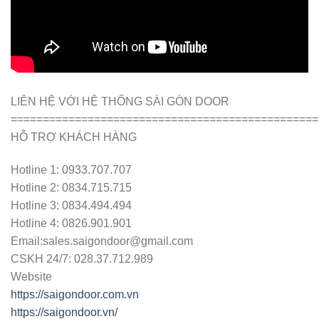
LIÊN HỆ VỚI HỆ THỐNG SÀI GÒN DOOR
================================================
HỖ TRỢ KHÁCH HÀNG
Hotline 1: 0933.707.707
Hotline 2: 0834.715.715
Hotline 3: 0834.494.494
Hotline 4: 0826.901.901
Email:sales.saigondoor@gmail.com
CSKH 24/7: 028.37.712.989
Website
https://saigondoor.com.vn
https://saigondoor.vn/