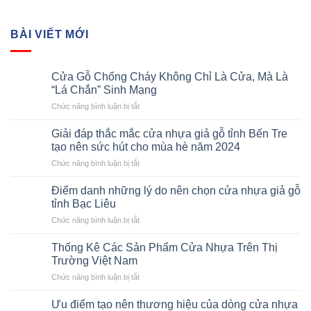
BÀI VIẾT MỚI
Cửa Gỗ Chống Cháy Không Chỉ Là Cửa, Mà Là
“Lá Chắn” Sinh Mạng
ở
Chức năng bình luận bị tắt
Cửa
Gỗ
Giải đáp thắc mắc cửa nhựa giả gỗ tỉnh Bến Tre
Chống
tạo nên sức hút cho mùa hè năm 2024
Cháy
ở
Chức năng bình luận bị tắt
Không
Giải
Chỉ
đáp
Là
Điểm danh những lý do nên chọn cửa nhựa giả gỗ
thắc
Cửa,
tỉnh Bạc Liêu
mắc
Mà
ở
Chức năng bình luận bị tắt
cửa
Là
Điểm
nhựa
“Lá
danh
giả
Thống Kê Các Sản Phẩm Cửa Nhựa Trên Thị
Chắn”
những
gỗ
Trường Việt Nam
Sinh
lý
tỉnh
Mạng
ở
Chức năng bình luận bị tắt
do
Bến
Thống
nên
Tre
Kê
chọn
Ưu điểm tạo nên thương hiệu của dòng cửa nhựa
tạo