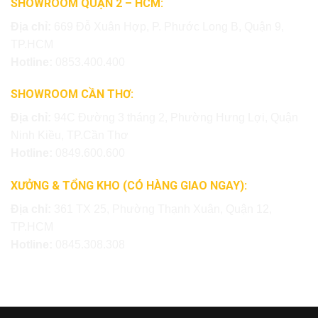
SHOWROOM QUẬN 2 – HCM:
Địa chỉ:
669 Đỗ Xuân Hợp, P. Phước Long B, Quận 9,
TP.HCM
Hotline:
0853.400.400
SHOWROOM CẦN THƠ:
Địa chỉ:
94C Đường 3 tháng 2, Phường Hưng Lợi, Quận
Ninh Kiều, TP.Cần Thơ
Hotline:
0849.600.600
XƯỞNG & TỔNG KHO (CÓ HÀNG GIAO NGAY):
Địa chỉ:
361 TX 25, Phường Thạnh Xuân, Quận 12,
TP.HCM
Hotline:
0845.308.308