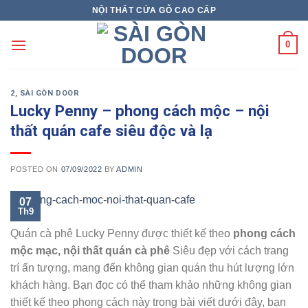
Skip
NỘI THẤT CỬA GỖ CAO CẤP
to
content
0
2
,
SÀI GÒN DOOR
Lucky Penny – phong cách mộc – nội
thất quán cafe siêu độc và lạ
POSTED ON
07/09/2022
BY
ADMIN
07
Th9
Quán cà phê Lucky Penny được thiết kế theo
phong cách
mộc mạc, nội thất quán cà phê
Siêu đẹp với cách trang
trí ấn tượng, mang đến không gian quán thu hút lượng lớn
khách hàng. Bạn đọc có thể tham khảo những không gian
thiết kế theo phong cách này trong bài viết dưới đây, bạn