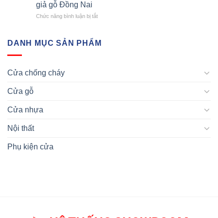
Các
cửa
giả gỗ Đồng Nai
nên
Sản
nhựa
sức
ở
Chức năng bình luận bị tắt
Phẩm
giả
hút
Ưu
Cửa
gỗ
cho
điểm
Nhựa
tỉnh
mùa
tạo
DANH MỤC SẢN PHẨM
Trên
Bạc
hè
nên
Thị
Liêu
năm
thương
Trường
2024
hiệu
Việt
Cửa chống cháy
của
Nam
dòng
Cửa gỗ
cửa
nhựa
giả
Cửa nhựa
gỗ
Đồng
Nội thất
Nai
Phụ kiện cửa