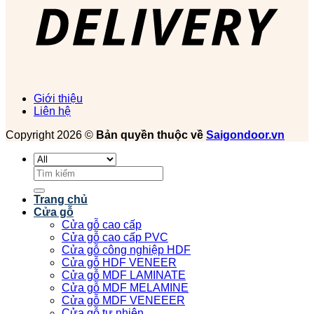
Giới thiệu
Liên hệ
Copyright 2026 ©
Bản quyền thuộc về
Saigondoor.vn
Tìm
kiếm:
Trang chủ
Cửa gỗ
Cửa gỗ cao cấp
Cửa gỗ cao cấp PVC
Cửa gỗ công nghiệp HDF
Cửa gỗ HDF VENEER
Cửa gỗ MDF LAMINATE
Cửa gỗ MDF MELAMINE
Cửa gỗ MDF VENEEER
Cửa gỗ tự nhiên