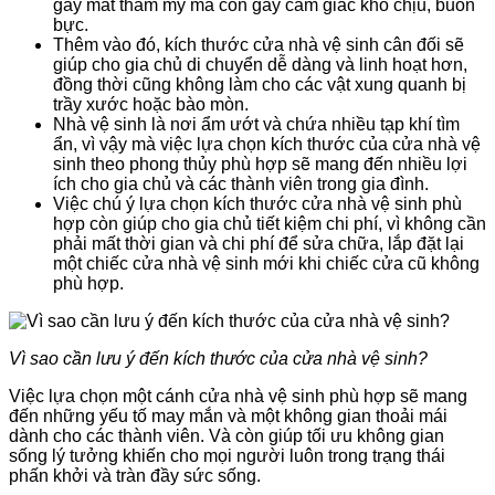
gây mất thẩm mỹ mà còn gây cảm giác khó chịu, buồn
bực.
Thêm vào đó, kích thước cửa nhà vệ sinh cân đối sẽ
giúp cho gia chủ di chuyển dễ dàng và linh hoạt hơn,
đồng thời cũng không làm cho các vật xung quanh bị
trầy xước hoặc bào mòn.
Nhà vệ sinh là nơi ẩm ướt và chứa nhiều tạp khí tìm
ẩn, vì vậy mà việc lựa chọn kích thước của cửa nhà vệ
sinh theo phong thủy phù hợp sẽ mang đến nhiều lợi
ích cho gia chủ và các thành viên trong gia đình.
Việc chú ý lựa chọn kích thước cửa nhà vệ sinh phù
hợp còn giúp cho gia chủ tiết kiệm chi phí, vì không cần
phải mất thời gian và chi phí để sửa chữa, lắp đặt lại
một chiếc cửa nhà vệ sinh mới khi chiếc cửa cũ không
phù hợp.
Vì sao cần lưu ý đến kích thước của cửa nhà vệ sinh?
Việc lựa chọn một cánh cửa nhà vệ sinh phù hợp sẽ mang
đến những yếu tố may mắn và một không gian thoải mái
dành cho các thành viên. Và còn giúp tối ưu không gian
sống lý tưởng khiến cho mọi người luôn trong trạng thái
phấn khởi và tràn đầy sức sống.