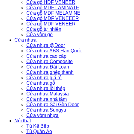
Cửa gỗ HDF VENEER
Cửa gỗ MDF LAMINATE
Cửa gỗ MDF MELAMINE
Cửa gỗ MDF VENEEER
Cửa gỗ MDF VENEER
Cửa gỗ tự nhiên
Cửa vòm gỗ
Cửa nhựa
Cửa nhựa @Door
Cửa nhựa ABS Hàn Quốc
Cửa nhựa cao cấp
Cửa nhựa Composite
Cửa nhựa Đài Loan
Cửa nhựa ghép thanh
Cửa nhựa giá rẻ
Cửa nhựa gỗ
Cửa nhựa lõi thép
Cửa nhựa Malaysia
Cửa nhựa nhà tắm
Cửa nhựa Sài Gòn Door
Cửa nhựa Sungyu
Cửa vòm nhựa
Nội thất
Tủ Kệ Bếp
Tủ Quần Áo