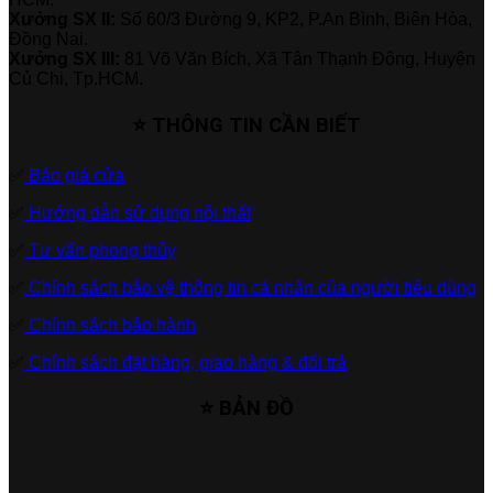
Xưởng SX II:
Số 60/3 Đường 9, KP2, P.An Bình, Biên Hòa,
Đồng Nai.
Xưởng SX III:
81 Võ Văn Bích, Xã Tân Thạnh Đông, Huyện
Củ Chi, Tp.HCM.
⭐ THÔNG TIN CẦN BIẾT
✅
Báo giá cửa
✅
Hướng dẫn sử dụng nội thất
✅
Tư vấn phong thủy
✅
Chính sách bảo vệ thông tin cá nhân của người tiêu dùng
✅
Chính sách bảo hành
✅
Chính sách đặt hàng, giao hàng & đổi trả
⭐ BẢN ĐỒ