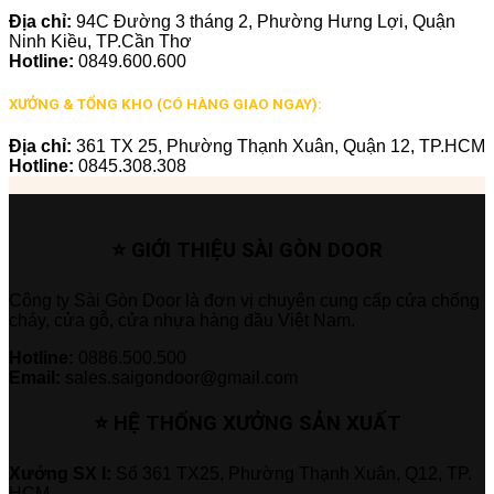
Địa chỉ:
94C Đường 3 tháng 2, Phường Hưng Lợi, Quận
Ninh Kiều, TP.Cần Thơ
Hotline:
0849.600.600
XƯỞNG & TỔNG KHO (CÓ HÀNG GIAO NGAY):
Địa chỉ:
361 TX 25, Phường Thạnh Xuân, Quận 12, TP.HCM
Hotline:
0845.308.308
⭐ GIỚI THIỆU SÀI GÒN DOOR
Công ty Sài Gòn Door là đơn vị chuyên cung cấp cửa chống
cháy, cửa gỗ, cửa nhựa hàng đầu Việt Nam.
Hotline:
0886.500.500
Email:
sales.saigondoor@gmail.com
⭐ HỆ THỐNG XƯỞNG SẢN XUẤT
Xưởng SX I:
Số 361 TX25, Phường Thạnh Xuân, Q12, TP.
HCM.