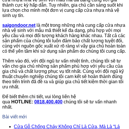
thành cực kỳ hấp dẫn. Tuy nhiên, gia chủ cần sáng suốt khi
lựa chọn cho mình một đơn vị cung cấp cửa nhựa nhà vệ
sinh uy tín.
saigondoor.net
là một trong những nhà cung cấp cửa nhựa
nhà vệ sinh với mẫu mã thiết kế đa dạng, phù hợp với mọi
yêu cầu và mọi đối tượng khách hàng khác nhau. Tất cả các
sản phẩm của chúng tôi luôn đảm bảo chất lượng tuyệt đối,
cùng với nguồn gốc xuất xứ rõ ràng vì vậy gia chủ hoàn toàn
có thể yên tâm khi sử dụng sản phẩm do chúng tôi cung cấp.
Thêm vào đó, với đội ngũ tư vấn nhiệt tình, chúng tôi sẽ tư
vấn cho gia chủ những sản phẩm phù hợp với yêu cầu của
gia chủ và chất lượng phục vụ tốt nhất. Cùng với đội ngũ kỹ
thuật chuyên nghiệp chúng tôi cam kết sẽ hoàn thành đúng
theo tiến trình đã đề ra và giúp gia chủ tiết kiệm thời gian tối
ưu nhất.
Để biết thêm chi tiết, vui lòng liên hệ
qua
HOTLINE:
0818.400.400
chúng tôi sẽ tư vấn nhanh
nhất.
Bài viết mới
Cửa Gỗ Chống Cháy Không Chỉ Là Cửa, Mà Là “Lá