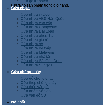
Cửa gỗ tự nhiên
Chưa có sản phẩm trong giỏ hàng.
Cửa nhựa
Cửa nhựa @Door
Cửa nhựa ABS Hàn Quốc
Cửa nhựa cao cấp
Cửa nhựa Composite
Cửa nhựa Đài Loan
Cửa nhựa ghép thanh
Cửa nhựa giá rẻ
Cửa nhựa gỗ
Cửa nhựa lõi thép
Cửa nhựa Malaysia
Cửa nhựa nhà tắm
Cửa nhựa Sài Gòn Door
Cửa nhựa Sungyu
Cửa chống cháy
Cửa gỗ chống cháy
Cửa thép chống cháy
Cửa thép vân gỗ
Cửa nhôm vân gỗ
Cửa vân gỗ 5D
Nội thất