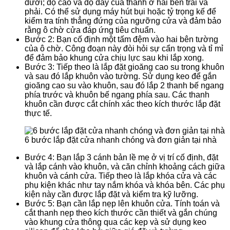
dưới; độ cao và độ dày của thành ở hai bên trái và
phải. Có thể sử dụng máy hút bụi hoặc tỷ trọng kế để
kiểm tra tính thẳng đứng của ngưỡng cửa và đảm bảo
rằng ô chờ cửa đáp ứng tiêu chuẩn.
Bước 2: Bạn cố định một tấm đệm vào hai bên tường
của ô chờ. Công đoạn này đòi hỏi sự cẩn trọng và tỉ mỉ
để đảm bảo khung cửa chịu lực sau khi lắp xong.
Bước 3: Tiếp theo là lắp đặt gioăng cao su trong khuôn
và sau đó lắp khuôn vào tường. Sử dụng keo để gắn
gioăng cao su vào khuôn, sau đó lắp 2 thanh bế ngang
phía trước và khuôn bế ngang phía sau. Các thanh
khuôn cần được cắt chính xác theo kích thước lắp đặt
thực tế.
6 bước lắp đặt cửa nhanh chóng và đơn giản tại nhà
Bước 4: Bạn lắp 3 cánh bản lề mẹ ở vị trí cố định, đặt
và lắp cánh vào khuôn, và căn chỉnh khoảng cách giữa
khuôn và cánh cửa. Tiếp theo là lắp khóa cửa và các
phụ kiện khác như tay nắm khóa và khóa bên. Các phụ
kiện này cần được lắp đặt và kiểm tra kỹ lưỡng.
Bước 5: Bạn cần lắp nẹp lên khuôn cửa. Tính toán và
cắt thanh nẹp theo kích thước cần thiết và gắn chúng
vào khung cửa thông qua các kẹp và sử dụng keo