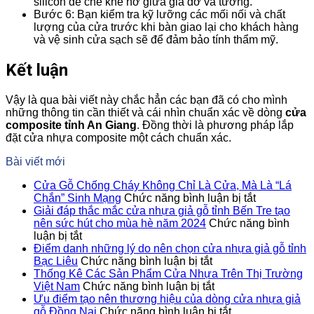
silicon để che khe hở giữa giá đỡ và tường.
Bước 6: Bạn kiểm tra kỹ lưỡng các mối nối và chất
lượng của cửa trước khi bàn giao lại cho khách hàng
và vệ sinh cửa sạch sẽ để đảm bảo tính thẩm mỹ.
Kết luận
Vậy là qua bài viết này chắc hẳn các bạn đã có cho mình
những thông tin cần thiết và cái nhìn chuẩn xác về dòng
cửa
composite tỉnh An Giang
. Đồng thời là phương pháp lắp
đặt cửa nhựa composite một cách chuẩn xác.
Bài viết mới
Cửa Gỗ Chống Cháy Không Chỉ Là Cửa, Mà Là “Lá
ở
Chắn” Sinh Mạng
Chức năng bình luận bị tắt
Cửa
Giải đáp thắc mắc cửa nhựa giả gỗ tỉnh Bến Tre tạo
Gỗ
nên sức hút cho mùa hè năm 2024
Chức năng bình
ở
Chống
luận bị tắt
Giải
Cháy
Điểm danh những lý do nên chọn cửa nhựa giả gỗ tỉnh
đáp
ở
Không
Bạc Liêu
Chức năng bình luận bị tắt
thắc
Điểm
Chỉ
Thống Kê Các Sản Phẩm Cửa Nhựa Trên Thị Trường
mắc
danh
ở
Là
Việt Nam
Chức năng bình luận bị tắt
cửa
những
Thống
Cửa,
Ưu điểm tạo nên thương hiệu của dòng cửa nhựa giả
nhựa
lý
Kê
ở
Mà
gỗ Đồng Nai
Chức năng bình luận bị tắt