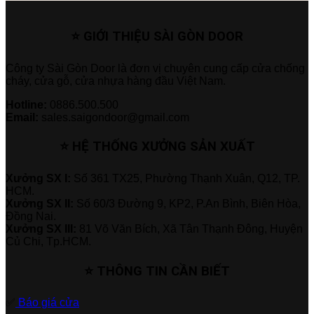
⭐ GIỚI THIỆU SÀI GÒN DOOR
Công ty Sài Gòn Door là đơn vị chuyên cung cấp cửa chống
cháy, cửa gỗ, cửa nhựa hàng đầu Việt Nam.
Hotline:
0886.500.500
Email:
sales.saigondoor@gmail.com
⭐ HỆ THỐNG XƯỞNG SẢN XUẤT
Xưởng SX I:
Số 361 TX25, Phường Thạnh Xuân, Q12, TP.
HCM.
Xưởng SX II:
Số 60/3 Đường 9, KP2, P.An Bình, Biên Hòa,
Đồng Nai.
Xưởng SX III:
81 Võ Văn Bích, Xã Tân Thạnh Đông, Huyện
Củ Chi, Tp.HCM.
⭐ THÔNG TIN CẦN BIẾT
✅
Báo giá cửa