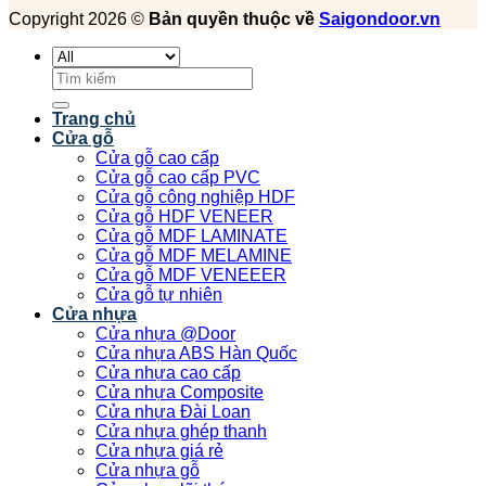
Copyright 2026 ©
Bản quyền thuộc về
Saigondoor.vn
Tìm
kiếm:
Trang chủ
Cửa gỗ
Cửa gỗ cao cấp
Cửa gỗ cao cấp PVC
Cửa gỗ công nghiệp HDF
Cửa gỗ HDF VENEER
Cửa gỗ MDF LAMINATE
Cửa gỗ MDF MELAMINE
Cửa gỗ MDF VENEEER
Cửa gỗ tự nhiên
Cửa nhựa
Cửa nhựa @Door
Cửa nhựa ABS Hàn Quốc
Cửa nhựa cao cấp
Cửa nhựa Composite
Cửa nhựa Đài Loan
Cửa nhựa ghép thanh
Cửa nhựa giá rẻ
Cửa nhựa gỗ