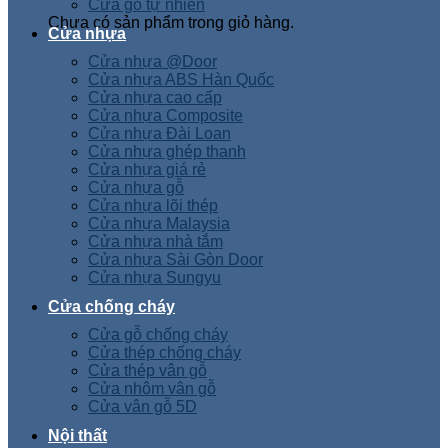
Cửa gỗ tự nhiên
Chưa có sản phẩm trong giỏ hàng.
Cửa nhựa
Cửa nhựa @Door
Cửa nhựa ABS Hàn Quốc
Cửa nhựa cao cấp
Cửa nhựa Composite
Cửa nhựa Đài Loan
Cửa nhựa ghép thanh
Cửa nhựa giá rẻ
Cửa nhựa gỗ
Cửa nhựa lõi thép
Cửa nhựa Malaysia
Cửa nhựa nhà tắm
Cửa nhựa Sài Gòn Door
Cửa nhựa Sungyu
Cửa chống cháy
Cửa gỗ chống cháy
Cửa thép chống cháy
Cửa thép vân gỗ
Cửa nhôm vân gỗ
Cửa vân gỗ 5D
Nội thất