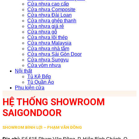
Cửa nhựa cao cấp
Cửa nhựa Composite
Cửa nhựa Đài Loan
Cửa nhựa ghép thanh
Cửa nhựa giá rẻ
Cửa nhựa gỗ
Cửa nhựa lõi thép
Cửa nhựa Malaysia
Cửa nhựa nhà tắm
Cửa nhựa Sài Gòn Door
Cửa nhựa Sungyu
Cửa vòm nhựa
Nội thất
Tủ Kệ Bếp
Tủ Quần Áo
Phụ kiện cửa
HỆ THỐNG SHOWROOM
SAIGONDOOR
SHOWROM BÌNH LỢI – PHẠM VĂN ĐỒNG