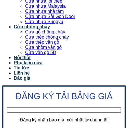
Cửa nhựa lõi thép
Cửa nhựa Malaysia
Cửa nhựa nhà tắm
Cửa nhựa Sài Gòn Door
Cửa nhựa Sungyu
Cửa chống cháy
Cửa gỗ chống cháy
Cửa thép chống cháy
Cửa thép vân gỗ
Cửa nhôm vân gỗ
Cửa vân gỗ 5D
Nội thất
Phụ kiện cửa
Tin tức
Liên hệ
Báo giá
ĐĂNG KÝ TẢI BẢNG GIÁ
Đăng ký nhận báo giá mới nhất từ chúng tôi