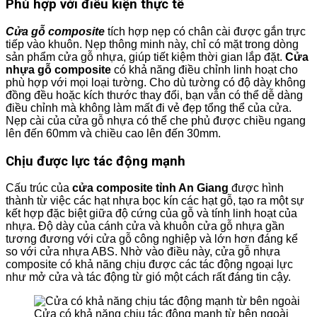
Phù hợp với điều kiện thực tế
Cửa gỗ composite
tích hợp nẹp có chân cài được gắn trực
tiếp vào khuôn. Nẹp thông minh này, chỉ có mặt trong dòng
sản phẩm cửa gỗ nhựa, giúp tiết kiệm thời gian lắp đặt.
Cửa
nhựa gỗ composite
có khả năng điều chỉnh linh hoạt cho
phù hợp với mọi loại tường. Cho dù tường có độ dày không
đồng đều hoặc kích thước thay đổi, bạn vẫn có thể dễ dàng
điều chỉnh mà không làm mất đi vẻ đẹp tổng thể của cửa.
Nẹp cài của cửa gỗ nhựa có thể che phủ được chiều ngang
lên đến 60mm và chiều cao lên đến 30mm.
Chịu được lực tác động mạnh
Cấu trúc của
cửa composite tỉnh An Giang
được hình
thành từ việc các hạt nhựa bọc kín các hạt gỗ, tạo ra một sự
kết hợp đặc biệt giữa độ cứng của gỗ và tính linh hoạt của
nhựa. Độ dày của cánh cửa và khuôn cửa gỗ nhựa gần
tương đương với cửa gỗ công nghiệp và lớn hơn đáng kể
so với cửa nhựa ABS. Nhờ vào điều này, cửa gỗ nhựa
composite có khả năng chịu được các tác động ngoại lực
như mở cửa và tác động từ gió một cách rất đáng tin cậy.
Cửa có khả năng chịu tác động mạnh từ bên ngoài