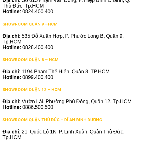
Địa chỉ:
Số 615 Phạm Văn Đồng, P. Hiệp Bình Chánh, Q.
Thủ Đức, Tp.HCM
Hotline:
0824.400.400
SHOWROOM QUẬN 9 –HCM
Địa chỉ:
535 Đỗ Xuân Hợp, P. Phước Long B, Quận 9,
Tp.HCM
Hotline:
0828.400.400
SHOWROOM QUẬN 8 – HCM
Địa chỉ:
1194 Phạm Thế Hiển, Quận 8, TP.HCM
Hotline:
0899.400.400
SHOWROOM QUẬN 12 – HCM
Địa chỉ:
Vườn Lài, Phường Phú Đông, Quận 12, Tp.HCM
Hotline:
0886.500.500
SHOWROOM QUẬN THỦ ĐỨC – DĨ AN BÌNH DƯƠNG
Địa chỉ:
21, Quốc Lộ 1K, P. Linh Xuân, Quận Thủ Đức,
Tp.HCM