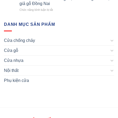
Các
cửa
giả gỗ Đồng Nai
nên
Sản
nhựa
sức
ở
Chức năng bình luận bị tắt
Phẩm
giả
hút
Ưu
Cửa
gỗ
cho
điểm
Nhựa
tỉnh
mùa
tạo
DANH MỤC SẢN PHẨM
Trên
Bạc
hè
nên
Thị
Liêu
năm
thương
Trường
2024
hiệu
Việt
Cửa chống cháy
của
Nam
dòng
Cửa gỗ
cửa
nhựa
giả
Cửa nhựa
gỗ
Đồng
Nội thất
Nai
Phụ kiện cửa