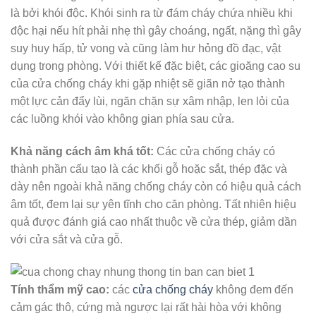
là bởi khói độc. Khói sinh ra từ đám cháy chứa nhiều khi
độc hại nếu hít phải nhẹ thì gây choáng, ngất, nặng thì gây
suy huy hấp, tử vong và cũng làm hư hỏng đồ đạc, vật
dụng trong phòng. Với thiết kế đặc biệt, các gioăng cao su
của cửa chống cháy khi gặp nhiệt sẽ giãn nở tạo thành
một lực cản đẩy lùi, ngăn chặn sự xâm nhập, len lỏi của
các luồng khói vào không gian phía sau cửa.
Khả năng cách âm khá tốt:
Các cửa chống cháy có
thành phần cấu tạo là các khối gỗ hoặc sắt, thép đặc và
dày nên ngoài khả năng chống cháy còn có hiệu quả cách
âm tốt, đem lại sự yên tĩnh cho căn phòng. Tất nhiên hiệu
quả được đánh giá cao nhất thuộc về cửa thép, giảm dần
với cửa sắt và cửa gỗ.
Tính thẩm mỹ cao:
các
cửa chống cháy
không đem đến
cảm gác thô, cứng mà ngược lại rất hài hòa với không