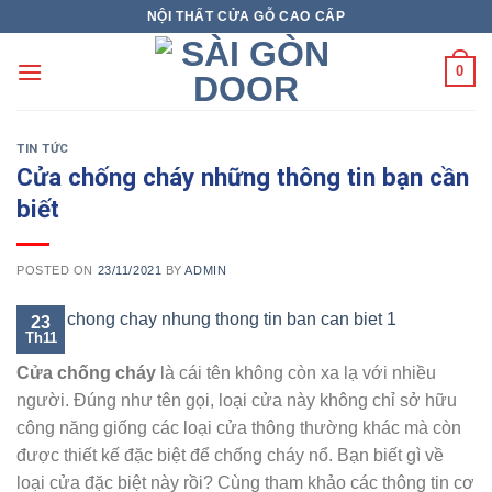
Skip
NỘI THẤT CỬA GỖ CAO CẤP
to
content
0
TIN TỨC
Cửa chống cháy những thông tin bạn cần
biết
POSTED ON
23/11/2021
BY
ADMIN
23
Th11
Cửa chống cháy
là cái tên không còn xa lạ với nhiều
người. Đúng như tên gọi, loại cửa này không chỉ sở hữu
công năng giống các loại cửa thông thường khác mà còn
được thiết kế đặc biệt để chống cháy nổ. Bạn biết gì về
loại cửa đặc biệt này rồi? Cùng tham khảo các thông tin cơ