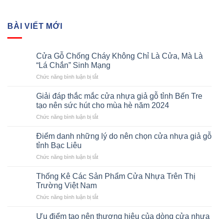
BÀI VIẾT MỚI
Cửa Gỗ Chống Cháy Không Chỉ Là Cửa, Mà Là
“Lá Chắn” Sinh Mạng
ở
Chức năng bình luận bị tắt
Cửa
Gỗ
Giải đáp thắc mắc cửa nhựa giả gỗ tỉnh Bến Tre
Chống
tạo nên sức hút cho mùa hè năm 2024
Cháy
ở
Chức năng bình luận bị tắt
Không
Giải
Chỉ
đáp
Là
Điểm danh những lý do nên chọn cửa nhựa giả gỗ
thắc
Cửa,
tỉnh Bạc Liêu
mắc
Mà
ở
Chức năng bình luận bị tắt
cửa
Là
Điểm
nhựa
“Lá
danh
giả
Thống Kê Các Sản Phẩm Cửa Nhựa Trên Thị
Chắn”
những
gỗ
Trường Việt Nam
Sinh
lý
tỉnh
Mạng
ở
Chức năng bình luận bị tắt
do
Bến
Thống
nên
Tre
Kê
chọn
Ưu điểm tạo nên thương hiệu của dòng cửa nhựa
tạo