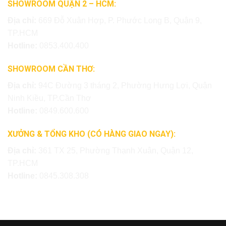
SHOWROOM QUẬN 2 – HCM:
Địa chỉ:
669 Đỗ Xuân Hợp, P. Phước Long B, Quận 9,
TP.HCM
Hotline:
0853.400.400
SHOWROOM CẦN THƠ:
Địa chỉ:
94C Đường 3 tháng 2, Phường Hưng Lợi, Quận
Ninh Kiều, TP.Cần Thơ
Hotline:
0849.600.600
XƯỞNG & TỔNG KHO (CÓ HÀNG GIAO NGAY):
Địa chỉ:
361 TX 25, Phường Thạnh Xuân, Quận 12,
TP.HCM
Hotline:
0845.308.308