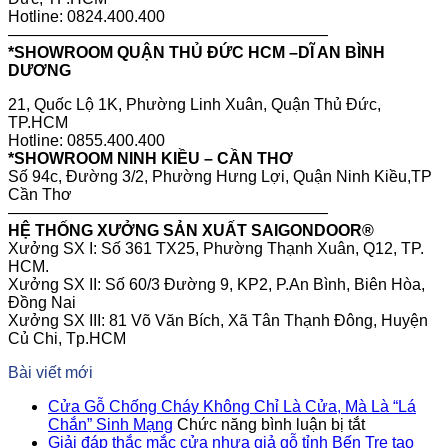
Hotline: 0824.400.400
————————————————————
*SHOWROOM QUẬN THỦ ĐỨC HCM –DĨ AN BÌNH
DƯƠNG
21, Quốc Lộ 1K, Phường Linh Xuân, Quận Thủ Đức,
TP.HCM
Hotline: 0855.400.400
*SHOWROOM NINH KIỀU – CẦN THƠ
Số 94c, Đường 3/2, Phường Hưng Lợi, Quận Ninh Kiều,TP
Cần Thơ
————————————————————
HỆ THỐNG XƯỞNG SẢN XUẤT SAIGONDOOR®
Xưởng SX I: Số 361 TX25, Phường Thạnh Xuân, Q12, TP.
HCM.
Xưởng SX II: Số 60/3 Đường 9, KP2, P.An Bình, Biên Hòa,
Đồng Nai
Xưởng SX III: 81 Võ Văn Bích, Xã Tân Thạnh Đông, Huyện
Củ Chi, Tp.HCM
Bài viết mới
Cửa Gỗ Chống Cháy Không Chỉ Là Cửa, Mà Là “Lá
ở
Chắn” Sinh Mạng
Chức năng bình luận bị tắt
Cửa
Giải đáp thắc mắc cửa nhựa giả gỗ tỉnh Bến Tre tạo