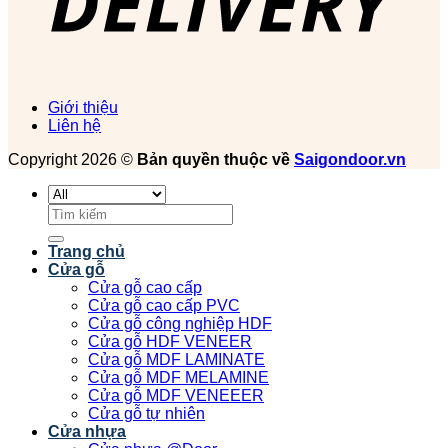
Giới thiệu
Liên hệ
Copyright 2026 ©
Bản quyền thuộc về
Saigondoor.vn
Tìm
kiếm:
Trang chủ
Cửa gỗ
Cửa gỗ cao cấp
Cửa gỗ cao cấp PVC
Cửa gỗ công nghiệp HDF
Cửa gỗ HDF VENEER
Cửa gỗ MDF LAMINATE
Cửa gỗ MDF MELAMINE
Cửa gỗ MDF VENEEER
Cửa gỗ tự nhiên
Cửa nhựa