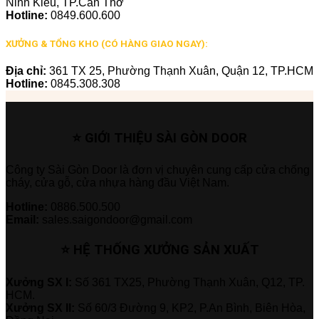
Ninh Kiều, TP.Cần Thơ
Hotline:
0849.600.600
XƯỞNG & TỔNG KHO (CÓ HÀNG GIAO NGAY):
Địa chỉ:
361 TX 25, Phường Thạnh Xuân, Quận 12, TP.HCM
Hotline:
0845.308.308
⭐ GIỚI THIỆU SÀI GÒN DOOR
Công ty Sài Gòn Door là đơn vị chuyên cung cấp cửa chống
cháy, cửa gỗ, cửa nhựa hàng đầu Việt Nam.
Hotline:
0886.500.500
Email:
sales.saigondoor@gmail.com
⭐ HỆ THỐNG XƯỞNG SẢN XUẤT
Xưởng SX I:
Số 361 TX25, Phường Thạnh Xuân, Q12, TP.
HCM.
Xưởng SX II:
Số 60/3 Đường 9, KP2, P.An Bình, Biên Hòa,