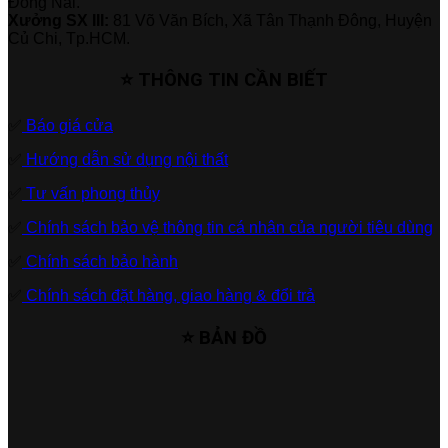
Đồng Nai.
Xưởng SX III:
81 Võ Văn Bích, Xã Tân Thạnh Đông, Huyện
Củ Chi, Tp.HCM.
⭐ THÔNG TIN CẦN BIẾT
✅
Báo giá cửa
✅
Hướng dẫn sử dụng nội thất
✅
Tư vấn phong thủy
✅
Chính sách bảo vệ thông tin cá nhân của người tiêu dùng
✅
Chính sách bảo hành
✅
Chính sách đặt hàng, giao hàng & đổi trả
⭐ BẢN ĐỒ