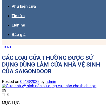
Phụ kiện cửa
Tin tức
Liên hệ
Báo giá
Tin tức
CÁC LOẠI CỬA THƯỜNG ĐƯỢC SỬ
DỤNG DÙNG LÀM CỬA NHÀ VỆ SINH
CỦA SAIGONDOOR
Posted on
09/03/2022
by
admin
09
Th3
MỤC LỤC