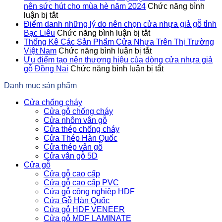
Gỗ
nên sức hút cho mùa hè năm 2024
Chức năng bình
ở
Chống
luận bị tắt
Giải
Cháy
Điểm danh những lý do nên chọn cửa nhựa giả gỗ tỉnh
đáp
ở
Không
Bạc Liêu
Chức năng bình luận bị tắt
thắc
Điểm
Chỉ
Thống Kê Các Sản Phẩm Cửa Nhựa Trên Thị Trường
mắc
danh
ở
Là
Việt Nam
Chức năng bình luận bị tắt
cửa
những
Thống
Cửa,
Ưu điểm tạo nên thương hiệu của dòng cửa nhựa giả
nhựa
lý
Kê
ở
Mà
gỗ Đồng Nai
Chức năng bình luận bị tắt
giả
do
Các
Ưu
Là
Danh mục sản phẩm
gỗ
nên
Sản
điểm
“Lá
tỉnh
chọn
Phẩm
tạo
Chắn”
Cửa chống cháy
Bến
cửa
Cửa
nên
Sinh
Cửa gỗ chống cháy
Tre
nhựa
Nhựa
thương
Mạng
Cửa nhôm vân gỗ
tạo
giả
Trên
hiệu
Cửa thép chống cháy
nên
gỗ
Thị
của
Cửa Thép Hàn Quốc
sức
tỉnh
Trường
dòng
Cửa thép vân gỗ
hút
Bạc
Việt
cửa
Cửa vân gỗ 5D
cho
Liêu
Nam
nhựa
Cửa gỗ
mùa
giả
Cửa gỗ cao cấp
hè
gỗ
Cửa gỗ cao cấp PVC
năm
Đồng
Cửa gỗ công nghiệp HDF
2024
Nai
Cửa Gỗ Hàn Quốc
Cửa gỗ HDF VENEER
Cửa gỗ MDF LAMINATE