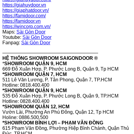
https://giahuydoor.vn
https://giaphatdoor.vn/
https://famidoor.com/
https://famidoor.vn
https://wincorp.com.vn/
Maps:
Sài Gòn Door
Youtube:
Sài Gòn Door
Fanpag:
Sài Gòn Door
————————————————————
HỆ THỐNG SHOWROOM SAIGONDOOR ®
*
SHOWROOM QUẬN 9, HCM
669 Đỗ Xuân Hợp, P. Phước Long B, Quận 9, Tp HCM
*SHOWROOM QUẬN 7, HCM
511 Lê Văn Lương, P. Tân Phong, Quận 7, TP.HCM
Hotline: 0818.400.400
*SHOWROOM QUẬN 9, HCM
535 Đỗ Xuân Hợp, P. Phước Long B, Quận 9, TP.HCM
Hotline: 0828.400.400
*SHOWROOM QUẬN 12, HCM
Vườn Lài, Phường An Phú Đông, Quận 12, Tp HCM
Holine: 0886.500.500
*SHOWROOM BÌNH LỢI – PHẠM VĂN ĐỒNG
615 Phạm Văn Đồng, Phường Hiệp Bình Chánh, Quận Thủ
Đức, TP.HCM