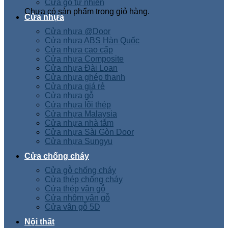
Cửa gỗ tự nhiên
Chưa có sản phẩm trong giỏ hàng.
Cửa nhựa
Cửa nhựa @Door
Cửa nhựa ABS Hàn Quốc
Cửa nhựa cao cấp
Cửa nhựa Composite
Cửa nhựa Đài Loan
Cửa nhựa ghép thanh
Cửa nhựa giá rẻ
Cửa nhựa gỗ
Cửa nhựa lõi thép
Cửa nhựa Malaysia
Cửa nhựa nhà tắm
Cửa nhựa Sài Gòn Door
Cửa nhựa Sungyu
Cửa chống cháy
Cửa gỗ chống cháy
Cửa thép chống cháy
Cửa thép vân gỗ
Cửa nhôm vân gỗ
Cửa vân gỗ 5D
Nội thất