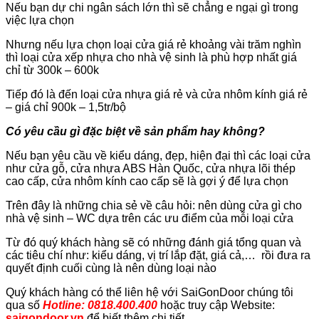
Nếu bạn dự chi ngân sách lớn thì sẽ chẳng e ngại gì trong
việc lựa chọn
Nhưng nếu lựa chọn loại cửa giá rẻ khoảng vài trăm nghìn
thì loại cửa xếp nhựa cho nhà vệ sinh là phù hợp nhất giá
chỉ từ 300k – 600k
Tiếp đó là đến loại cửa nhựa giá rẻ và cửa nhôm kính giá rẻ
– giá chỉ 900k – 1,5tr/bộ
Có yêu cầu gì đặc biệt về sản phẩm hay không?
Nếu bạn yêu cầu về kiểu dáng, đẹp, hiện đại thì các loại cửa
như cửa gỗ, cửa nhựa ABS Hàn Quốc, cửa nhựa lõi thép
cao cấp, cửa nhôm kính cao cấp sẽ là gợi ý để lựa chọn
Trên đây là những chia sẻ về câu hỏi: nên dùng cửa gì cho
nhà vệ sinh – WC dựa trên các ưu điểm của mỗi loại cửa
Từ đó quý khách hàng sẽ có những đánh giá tổng quan và
các tiêu chí như: kiểu dáng, vị trí lắp đặt, giá cả,… rồi đưa ra
quyết định cuối cùng là nên dùng loại nào
Quý khách hàng có thể liên hệ với SaiGonDoor chúng tôi
qua số
Hotline: 0818.400.400
hoặc truy cập Website:
saigondoor.vn
để biết thêm chi tiết