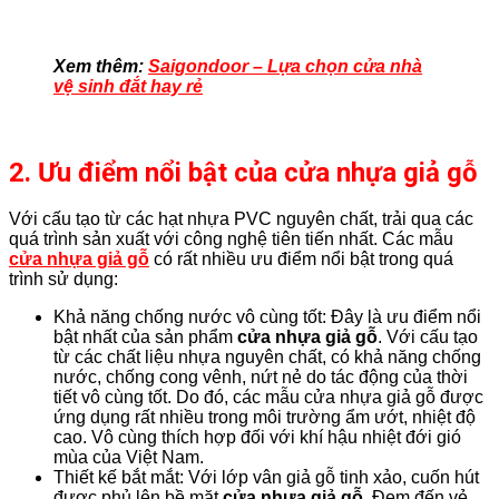
Xem thêm:
Saigondoor – Lựa chọn cửa nhà
vệ sinh đắt hay rẻ
2. Ưu điểm nổi bật của cửa nhựa giả gỗ
Với cấu tạo từ các hạt nhựa PVC nguyên chất, trải qua các
quá trình sản xuất với công nghệ tiên tiến nhất. Các mẫu
cửa nhựa giả gỗ
có rất nhiều ưu điểm nổi bật trong quá
trình sử dụng:
Khả năng chống nước vô cùng tốt: Đây là ưu điểm nổi
bật nhất của sản phẩm
cửa nhựa giả gỗ
. Với cấu tạo
từ các chất liệu nhựa nguyên chất, có khả năng chống
nước, chống cong vênh, nứt nẻ do tác động của thời
tiết vô cùng tốt. Do đó, các mẫu cửa nhựa giả gỗ được
ứng dụng rất nhiều trong môi trường ẩm ướt, nhiệt độ
cao. Vô cùng thích hợp đối với khí hậu nhiệt đới gió
mùa của Việt Nam.
Thiết kế bắt mắt: Với lớp vân giả gỗ tinh xảo, cuốn hút
được phủ lên bề mặt
cửa nhựa giả gỗ
. Đem đến vẻ