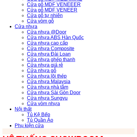
Cửa gỗ MDF VENEEER
Cửa gỗ MDF VENEER
Cửa gỗ tự nhiên
Cửa vòm gỗ
Cửa nhựa
Cửa nhựa @Door
Cửa nhựa ABS Hàn Quốc
Cửa nhựa cao cấp
Cửa nhựa Composite
Cửa nhựa Đài Loan
Cửa nhựa ghép thanh
Cửa nhựa giá rẻ
Cửa nhựa gỗ
Cửa nhựa lõi thép
Cửa nhựa Malaysia
Cửa nhựa nhà tắm
Cửa nhựa Sài Gòn Door
Cửa nhựa Sungyu
Cửa vòm nhựa
Nội thất
Tủ Kệ Bếp
Tủ Quần Áo
Phụ kiện cửa