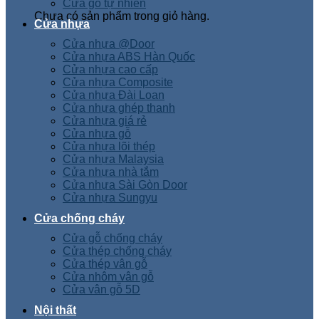
Cửa gỗ tự nhiên
Chưa có sản phẩm trong giỏ hàng.
Cửa nhựa
Cửa nhựa @Door
Cửa nhựa ABS Hàn Quốc
Cửa nhựa cao cấp
Cửa nhựa Composite
Cửa nhựa Đài Loan
Cửa nhựa ghép thanh
Cửa nhựa giá rẻ
Cửa nhựa gỗ
Cửa nhựa lõi thép
Cửa nhựa Malaysia
Cửa nhựa nhà tắm
Cửa nhựa Sài Gòn Door
Cửa nhựa Sungyu
Cửa chống cháy
Cửa gỗ chống cháy
Cửa thép chống cháy
Cửa thép vân gỗ
Cửa nhôm vân gỗ
Cửa vân gỗ 5D
Nội thất