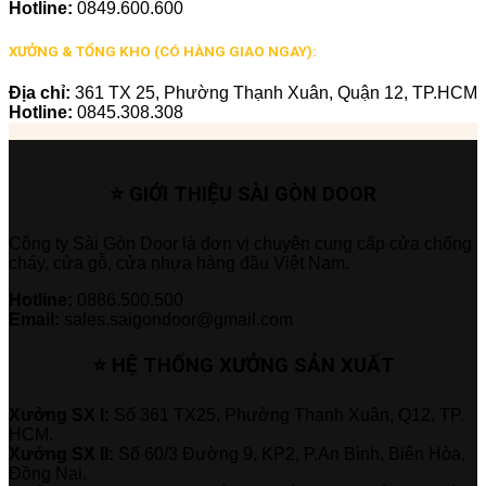
Hotline:
0849.600.600
XƯỞNG & TỔNG KHO (CÓ HÀNG GIAO NGAY):
Địa chỉ:
361 TX 25, Phường Thạnh Xuân, Quận 12, TP.HCM
Hotline:
0845.308.308
⭐ GIỚI THIỆU SÀI GÒN DOOR
Công ty Sài Gòn Door là đơn vị chuyên cung cấp cửa chống
cháy, cửa gỗ, cửa nhựa hàng đầu Việt Nam.
Hotline:
0886.500.500
Email:
sales.saigondoor@gmail.com
⭐ HỆ THỐNG XƯỞNG SẢN XUẤT
Xưởng SX I:
Số 361 TX25, Phường Thạnh Xuân, Q12, TP.
HCM.
Xưởng SX II:
Số 60/3 Đường 9, KP2, P.An Bình, Biên Hòa,
Đồng Nai.