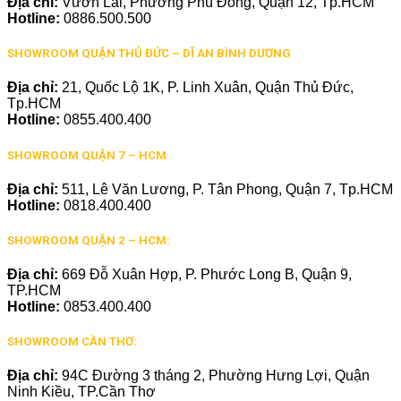
Địa chỉ:
Vườn Lài, Phường Phú Đông, Quận 12, Tp.HCM
Hotline:
0886.500.500
SHOWROOM QUẬN THỦ ĐỨC – DĨ AN BÌNH DƯƠNG
Địa chỉ:
21, Quốc Lộ 1K, P. Linh Xuân, Quận Thủ Đức,
Tp.HCM
Hotline:
0855.400.400
SHOWROOM QUẬN 7 – HCM
Địa chỉ:
511, Lê Văn Lương, P. Tân Phong, Quận 7, Tp.HCM
Hotline:
0818.400.400
SHOWROOM QUẬN 2 – HCM:
Địa chỉ:
669 Đỗ Xuân Hợp, P. Phước Long B, Quận 9,
TP.HCM
Hotline:
0853.400.400
SHOWROOM CẦN THƠ:
Địa chỉ:
94C Đường 3 tháng 2, Phường Hưng Lợi, Quận
Ninh Kiều, TP.Cần Thơ