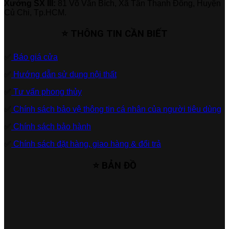
Xưởng SX III:
81 Võ Văn Bích, Xã Tân Thạnh Đông, Huyện
Củ Chi, Tp.HCM.
⭐ THÔNG TIN CẦN BIẾT
✅
Báo giá cửa
✅
Hướng dẫn sử dụng nội thất
✅
Tư vấn phong thủy
✅
Chính sách bảo vệ thông tin cá nhân của người tiêu dùng
✅
Chính sách bảo hành
✅
Chính sách đặt hàng, giao hàng & đổi trả
⭐ BẢN ĐỒ