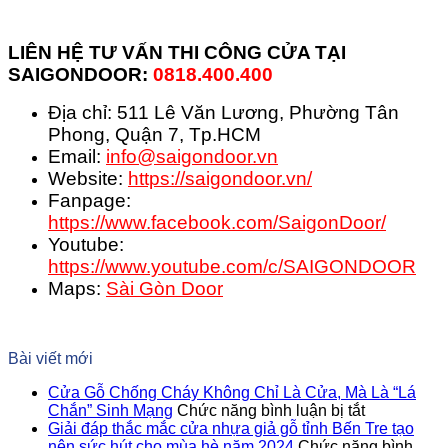
LIÊN HỆ TƯ VẤN THI CÔNG CỬA TẠI
SAIGONDOOR:
0818.400.400
Địa chỉ: 511 Lê Văn Lương, Phường Tân
Phong, Quận 7, Tp.HCM
Email:
info@saigondoor.vn
Website:
https://saigondoor.vn/
Fanpage:
https://www.facebook.com/SaigonDoor/
Youtube:
https://www.youtube.com/c/SAIGONDOOR
Maps:
Sài Gòn Door
Bài viết mới
Cửa Gỗ Chống Cháy Không Chỉ Là Cửa, Mà Là “Lá
ở
Chắn” Sinh Mạng
Chức năng bình luận bị tắt
Cửa
Giải đáp thắc mắc cửa nhựa giả gỗ tỉnh Bến Tre tạo
Gỗ
nên sức hút cho mùa hè năm 2024
Chức năng bình