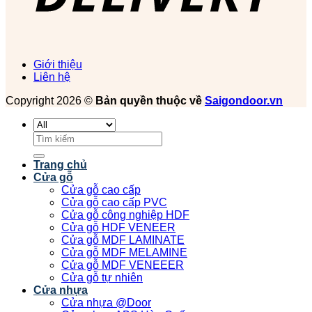
Giới thiệu
Liên hệ
Copyright 2026 ©
Bản quyền thuộc về
Saigondoor.vn
Tìm
kiếm:
Trang chủ
Cửa gỗ
Cửa gỗ cao cấp
Cửa gỗ cao cấp PVC
Cửa gỗ công nghiệp HDF
Cửa gỗ HDF VENEER
Cửa gỗ MDF LAMINATE
Cửa gỗ MDF MELAMINE
Cửa gỗ MDF VENEEER
Cửa gỗ tự nhiên
Cửa nhựa
Cửa nhựa @Door