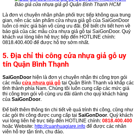
Báo giá cửa nhựa giả gỗ Quận Bình Thạnh HCM
Là đơn vị chuyên nhận phân phối trực tiếp không qua trung
gian, nên các sản phẩm cửa nhựa giả gỗ của SaiGonDoor
luôn có mức giá bán vô cùng ưu đãi. Để biết chi tiết hơn về
báo giá của các mẫu cửa nhựa giả gỗ tại SaiGonDoor. Quý
khách vui lòng liên hệ trực tiếp đến HOTLINE chính:
0818.400.400 để được hỗ trợ sớm nhất.
5. Địa chỉ thi công cửa nhựa giả gỗ uy
tín Quận Bình Thạnh
SaiGonDoor
hiện là đơn vị chuyên nhận thi công trọn gói
các mẫu
cửa nhựa giả gỗ
tại Quận Bình Thạnh và khắp các
tỉnh thành phía Nam. Chúng tôi luôn cung cấp các mức giá
thi công trọn gói vô cùng ưu đãi dành cho quý khách hàng
của
SaiGonDoor
.
Để biết thêm thông tin chi tiết về quá trình thi công, cũng như
các gói thi công được cung cấp tại
SaiGonDoor
. Quý khách
vui lòng liên hệ trực tiếp đến HOTLINE chính:
0818.400.400
hoặc Website:
http://cuanhuagiare.info
để được các nhân
viên hỗ trợ tận tình, chu đáo.