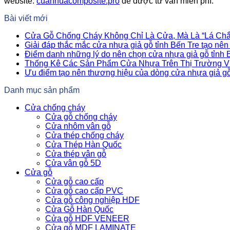
website:
cuanhuacomposite.pro
để được tư vấn miễn phí.
Bài viết mới
Cửa Gỗ Chống Cháy Không Chỉ Là Cửa, Mà Là “Lá Chắ
Giải đáp thắc mắc cửa nhựa giả gỗ tỉnh Bến Tre tạo nê
Điểm danh những lý do nên chọn cửa nhựa giả gỗ tỉnh 
Thống Kê Các Sản Phẩm Cửa Nhựa Trên Thị Trường V
Ưu điểm tạo nên thương hiệu của dòng cửa nhựa giả g
Danh mục sản phẩm
Cửa chống cháy
Cửa gỗ chống cháy
Cửa nhôm vân gỗ
Cửa thép chống cháy
Cửa Thép Hàn Quốc
Cửa thép vân gỗ
Cửa vân gỗ 5D
Cửa gỗ
Cửa gỗ cao cấp
Cửa gỗ cao cấp PVC
Cửa gỗ công nghiệp HDF
Cửa Gỗ Hàn Quốc
Cửa gỗ HDF VENEER
Cửa gỗ MDF LAMINATE