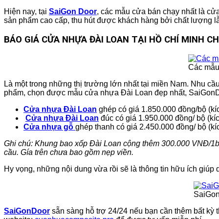
Hiện nay, tại
SaiGon Door
, các mẫu cửa bán chạy nhất là c
sản phẩm cao cấp, thu hút được khách hàng bởi chất lượng l
BÁO GIÁ CỬA NHỰA ĐÀI LOAN TẠI HỒ CHÍ MINH CHI
Các mẫu 
Là một trong những thị trường lớn nhất tại miền Nam. Nhu c
phẩm, chọn được mẫu cửa nhựa Đài Loan đẹp nhất, SaiGonDoor
Cửa nhựa Đài Loan
ghép có giá 1.850.000 đồng/bộ (k
Cửa nhựa Đài Loan
đúc có giá 1.950.000 đồng/ bộ (
Cửa nhựa gỗ
ghép thanh có giá 2.450.000 đồng/ bộ (
Ghi chú: Khung bao xốp Đài Loan cộng thêm 300.000 VNĐ/1bộ. 
cầu. Gía trên chưa bao gồm nẹp viền.
Hy vọng, những nội dung vừa rồi sẽ là thông tin hữu ích gi
SaiGon
SaiGonDoor
sẵn sàng hỗ trợ 24/24 nếu bạn cần thêm bất kỳ t