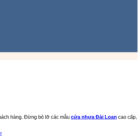
ừ khách hàng. Đừng bỏ lỡ các mẫu
cửa nhựa Đài Loan
cao cấp,