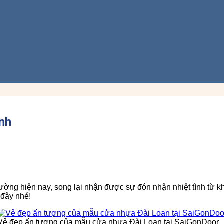
inh
 trường hiện nay, song lại nhận được sự đón nhận nhiệt tình t
 đây nhé!
Vẻ đẹp ấn tượng của mẫu cửa nhựa Đài Loan tại SaiGonDoor