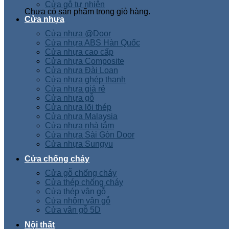
Cửa gỗ tự nhiên
Chưa có sản phẩm trong giỏ hàng.
Cửa nhựa
Cửa nhựa @Door
Cửa nhựa ABS Hàn Quốc
Cửa nhựa cao cấp
Cửa nhựa Composite
Cửa nhựa Đài Loan
Cửa nhựa ghép thanh
Cửa nhựa giá rẻ
Cửa nhựa gỗ
Cửa nhựa lõi thép
Cửa nhựa Malaysia
Cửa nhựa nhà tắm
Cửa nhựa Sài Gòn Door
Cửa nhựa Sungyu
Cửa chống cháy
Cửa gỗ chống cháy
Cửa thép chống cháy
Cửa thép vân gỗ
Cửa nhôm vân gỗ
Cửa vân gỗ 5D
Nội thất