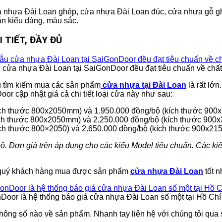
ửa nhựa Đài Loan ghép, cửa nhựa Đài Loan đúc, cửa nhựa gỗ 
ẫn kiểu dáng, màu sắc.
 TIẾT, ĐẦY ĐỦ
cửa nhựa Đài Loan tại SaiGonDoor đều đạt tiêu chuấn về chấ
ầu tìm kiếm mua các sản phẩm
cửa nhựa tại Đài Loan
là rất lớ
 cập nhật giá cả chi tiết loại cửa này như sau:
ích thước 800x2050mm) và 1.950.000 đồng/bộ (kích thước 90
kích thước 800x2050mm) và 2.250.000 đồng/bộ (kích thước 90
kích thước 800×2050) và 2.650.000 đồng/bộ (kích thước 900x2
Đơn giá trên áp dụng cho các kiểu Model tiêu chuẩn. Các kiểu
úp quý khách hàng mua được sản phẩm
cửa nhựa Đài Loan
tốt n
Door là hệ thống báo giá cửa nhựa Đài Loan số một tại Hồ Chí
hông số nào về sản phẩm. Nhanh tay liên hệ với chúng tôi qua 