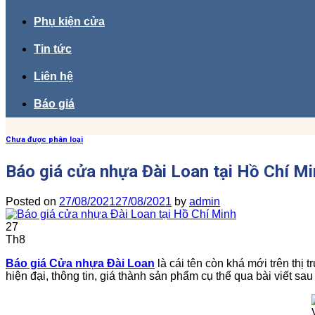
Phụ kiện cửa
Tin tức
Liên hệ
Báo giá
Chưa được phân loại
Báo giá cửa nhựa Đài Loan tại Hồ Chí M
Posted on
27/08/2021
27/08/2021
by
admin
27
Th8
Báo giá Cửa nhựa Đài Loan
là cái tên còn khá mới trên thị
hiện đại, thông tin, giá thành sản phẩm cụ thể qua bài viết sau