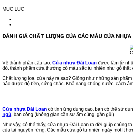
MỤC LỤC
ĐÁNH GIÁ CHẤT LƯỢNG CỦA CÁC MẪU CỬA NHỰA 
C
Về thành phần cấu tạo:
Cửa nhựa Đài Loan
được làm từ nhữn
đó, thành phẩm cửa thường có màu sắc tự nhiên như gỗ thật 
Chất lượng loại cửa này ra sao? Giống như những sản phẩm
bảo được độ bền, cứng chắc. Khả năng chống nước, cách âm 
Cửa nhựa Đài Loan
có tính ứng dụng cao, bạn có thể sử dụn
ngủ
, ban công (không gian cần sự ấm cúng, gần gũi)
Như vậy, có thể thấy, cửa nhựa Đài Loan ra đời giúp chúng 
của tài nguyên rừng. Các mẫu cửa gỗ tự nhiên ngày một ít hơ