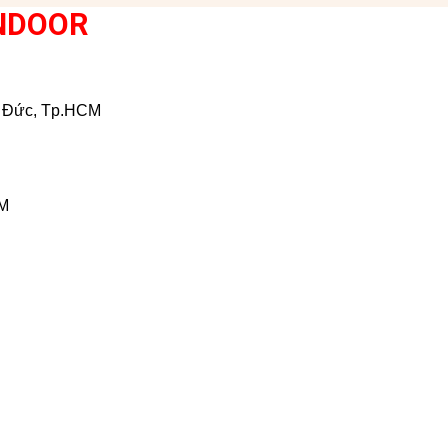
NDOOR
ủ Đức, Tp.HCM
CM