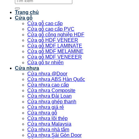
kiếm:
Trang chủ
Cửa gỗ
Cửa gỗ cao cấp
Cửa gỗ cao cấp PVC
Cửa gỗ công nghiệp HDF
Cửa gỗ HDF VENEER
Cửa gỗ MDF LAMINATE
Cửa gỗ MDF MELAMINE
Cửa gỗ MDF VENEEER
Cửa gỗ tự nhiên
Cửa nhựa
Cửa nhựa @Door
Cửa nhựa ABS Hàn Quốc
Cửa nhựa cao cấp
Cửa nhựa Composite
Cửa nhựa Đài Loan
Cửa nhựa ghép thanh
Cửa nhựa giá rẻ
Cửa nhựa gỗ
Cửa nhựa lõi thép
Cửa nhựa Malaysia
Cửa nhựa nhà tắm
Cửa nhựa Sài Gòn Door