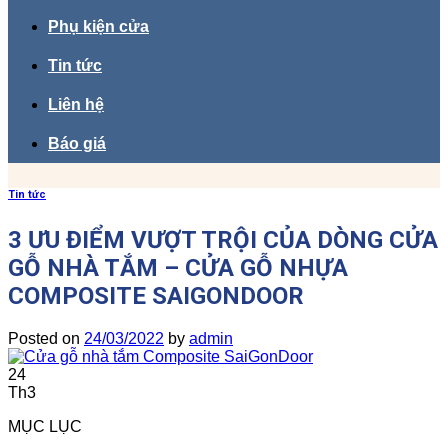
Phụ kiện cửa
Tin tức
Liên hệ
Báo giá
Tin tức
3 ƯU ĐIỂM VƯỢT TRỘI CỦA DÒNG CỬA
GỖ NHÀ TẮM – CỬA GỖ NHỰA
COMPOSITE SAIGONDOOR
Posted on
24/03/2022
by
admin
24
Th3
MỤC LỤC