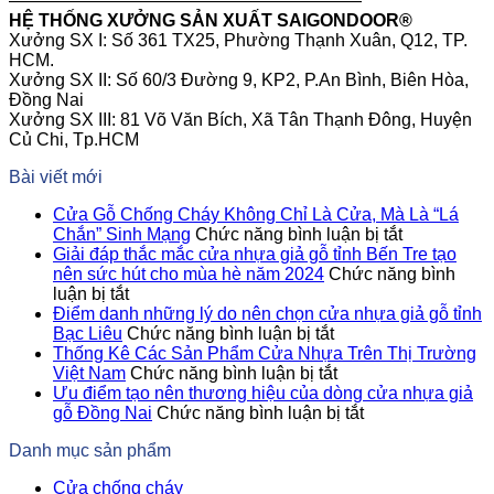
————————————————————
HỆ THỐNG XƯỞNG SẢN XUẤT SAIGONDOOR®
Xưởng SX I: Số 361 TX25, Phường Thạnh Xuân, Q12, TP.
HCM.
Xưởng SX II: Số 60/3 Đường 9, KP2, P.An Bình, Biên Hòa,
Đồng Nai
Xưởng SX III: 81 Võ Văn Bích, Xã Tân Thạnh Đông, Huyện
Củ Chi, Tp.HCM
Bài viết mới
Cửa Gỗ Chống Cháy Không Chỉ Là Cửa, Mà Là “Lá
ở
Chắn” Sinh Mạng
Chức năng bình luận bị tắt
Cửa
Giải đáp thắc mắc cửa nhựa giả gỗ tỉnh Bến Tre tạo
Gỗ
nên sức hút cho mùa hè năm 2024
Chức năng bình
ở
Chống
luận bị tắt
Giải
Cháy
Điểm danh những lý do nên chọn cửa nhựa giả gỗ tỉnh
đáp
ở
Không
Bạc Liêu
Chức năng bình luận bị tắt
thắc
Điểm
Chỉ
Thống Kê Các Sản Phẩm Cửa Nhựa Trên Thị Trường
mắc
danh
ở
Là
Việt Nam
Chức năng bình luận bị tắt
cửa
những
Thống
Cửa,
Ưu điểm tạo nên thương hiệu của dòng cửa nhựa giả
nhựa
lý
Kê
ở
Mà
gỗ Đồng Nai
Chức năng bình luận bị tắt
giả
do
Các
Ưu
Là
Danh mục sản phẩm
gỗ
nên
Sản
điểm
“Lá
tỉnh
chọn
Phẩm
tạo
Chắn”
Cửa chống cháy
Bến
cửa
Cửa
nên
Sinh