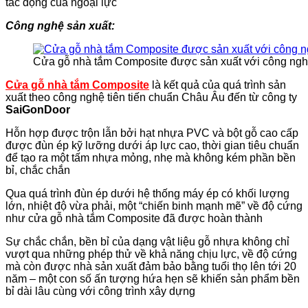
tác động của ngoại lực
Công nghệ sản xuất:
Cửa gỗ nhà tắm Composite được sản xuất với công nghệ 
Cửa gỗ nhà tắm Composite
là kết quả của quá trình sản
xuất theo công nghệ tiên tiến chuẩn Châu Âu đến từ công ty
SaiGonDoor
Hỗn hợp được trộn lẫn bởi hạt nhựa PVC và bột gỗ cao cấp
được đùn ép kỹ lưỡng dưới áp lực cao, thời gian tiêu chuẩn
để tạo ra một tấm nhựa mỏng, nhẹ mà không kém phần bền
bỉ, chắc chắn
Qua quá trình đùn ép dưới hệ thống máy ép có khối lượng
lớn, nhiệt độ vừa phải, một “chiến binh mạnh mẽ” về độ cứng
như cửa gỗ nhà tắm Composite đã được hoàn thành
Sự chắc chắn, bền bỉ của dạng vật liệu gỗ nhựa không chỉ
vượt qua những phép thử về khả năng chịu lực, về độ cứng
mà còn được nhà sản xuất đảm bảo bằng tuổi thọ lên tới 20
năm – một con số ấn tượng hứa hẹn sẽ khiến sản phẩm bền
bỉ dài lâu cùng với công trình xây dựng