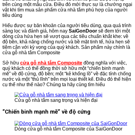
trên cùng một mẫu cửa. Điều đó mới thực sự là chướng ngại
vật khi tìm mua sản phẩm cửa nhà tắm phù hợp của người
tiêu dùng
Hiểu được sự băn khoăn của người tiêu dùng, qua quá trình
sàng lọc và đánh giá, hôm nay
SaiGonDoor
sẽ đem tới một
dòng cửa hứa hẹn sẽ vượt qua các tiêu chuẩn khắt khe: về
độ bền, khả năng chống nước và bề mặt tinh tế, hứa hẹn sẽ
tiệm cận với kỳ vọng của quý khách. Sản phẩm này chính là
cửa gỗ nhà tắm Composite
Sở hữu
cửa gỗ nhà tắm Composite
đồng nghĩa với việc,
quý khách có thể đồng thời sở hữu một “chiến binh mạnh
mẽ” về độ cứng, độ bền; một “kẻ khổng lồ” về đặc tính chống
nước và một “thủ lĩnh” trên mọi loại thiết kế. Điều đó thể hiện
cụ thể như thế nào? Chúng ta hãy cùng tìm hiểu
Cửa gỗ nhà tắm sang trọng và hiện đại
“Chiến binh mạnh mẽ” về độ cứng
Dòng cửa gỗ nhà tắm Composite của SaiGonDoor