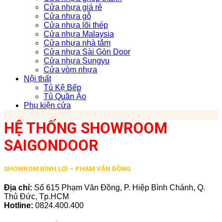
Cửa nhựa giá rẻ
Cửa nhựa gỗ
Cửa nhựa lõi thép
Cửa nhựa Malaysia
Cửa nhựa nhà tắm
Cửa nhựa Sài Gòn Door
Cửa nhựa Sungyu
Cửa vòm nhựa
Nội thất
Tủ Kệ Bếp
Tủ Quần Áo
Phụ kiện cửa
HỆ THỐNG SHOWROOM
SAIGONDOOR
SHOWROM BÌNH LỢI – PHẠM VĂN ĐỒNG
Địa chỉ:
Số 615 Phạm Văn Đồng, P. Hiệp Bình Chánh, Q.
Thủ Đức, Tp.HCM
Hotline:
0824.400.400