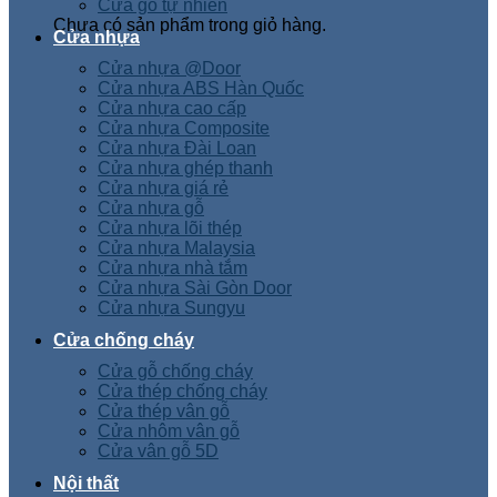
Cửa gỗ tự nhiên
Chưa có sản phẩm trong giỏ hàng.
Cửa nhựa
Cửa nhựa @Door
Cửa nhựa ABS Hàn Quốc
Cửa nhựa cao cấp
Cửa nhựa Composite
Cửa nhựa Đài Loan
Cửa nhựa ghép thanh
Cửa nhựa giá rẻ
Cửa nhựa gỗ
Cửa nhựa lõi thép
Cửa nhựa Malaysia
Cửa nhựa nhà tắm
Cửa nhựa Sài Gòn Door
Cửa nhựa Sungyu
Cửa chống cháy
Cửa gỗ chống cháy
Cửa thép chống cháy
Cửa thép vân gỗ
Cửa nhôm vân gỗ
Cửa vân gỗ 5D
Nội thất