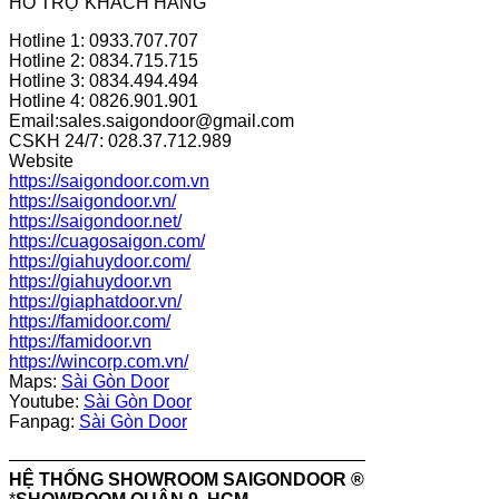
HỖ TRỢ KHÁCH HÀNG
Hotline 1: 0933.707.707
Hotline 2: 0834.715.715
Hotline 3: 0834.494.494
Hotline 4: 0826.901.901
Email:sales.saigondoor@gmail.com
CSKH 24/7: 028.37.712.989
Website
https://saigondoor.com.vn
https://saigondoor.vn/
https://saigondoor.net/
https://cuagosaigon.com/
https://giahuydoor.com/
https://giahuydoor.vn
https://giaphatdoor.vn/
https://famidoor.com/
https://famidoor.vn
https://wincorp.com.vn/
Maps:
Sài Gòn Door
Youtube:
Sài Gòn Door
Fanpag:
Sài Gòn Door
————————————————————
HỆ THỐNG SHOWROOM SAIGONDOOR ®