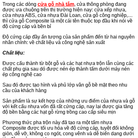
Trong các dòng
cửa gỗ nhà tắm
, cửa thông phòng đang
được ưa chuộng trên thị trường hiện nay: cửa xếp nhựa,
cửa nhựa ABS, cửa nhựa Đài Loan, cửa gỗ công nghiệp,…
thì cửa gỗ Composite là một cái tên thuộc top đầu khi nói về
độ cứng cáp và bền bỉ
Độ cứng cáp đầy ấn tượng của sản phẩm đến từ hai nguyên
nhân chính: về chất liệu và công nghệ sản xuất
Chất liệu:
Được cấu thành từ bột gỗ và các hạt nhựa trộn lẫn cùng các
chất phụ gia sau dó được nén ép thành tấm dưới máy nén
ép công nghệ cao
Sau đó được tạo hình và phủ lớp vân gỗ bề mặt theo nhu
cầu của khách hàng
Sản phẩm là sự kết hợp của những ưu điểm của nhựa và gỗ
với kết cấu nhựa vốn đã rất cứng cáp, nay lại được gia tăng
độ bền bằng các hạt gỗ rừng trồng cao cấp siêu mịn
Phương thức pha trộn này đã tạo ra một tấm nhựa
Composite được tối ưu hóa về độ cứng cáp, tuyệt đối không
giòn, dễ vỡ, không co ngót, cong vênh và dễ biến dạng dưới