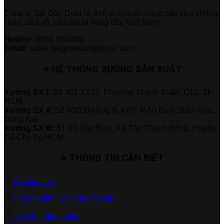
Công ty Sài Gòn Door là đơn vị chuyên cung cấp cửa chống
cháy, cửa gỗ, cửa nhựa hàng đầu Việt Nam.
Hotline:
0886.500.500
Email:
sales.saigondoor@gmail.com
⭐ HỆ THỐNG XƯỞNG SẢN XUẤT
Xưởng SX I:
Số 361 TX25, Phường Thạnh Xuân, Q12, TP.
HCM.
Xưởng SX II:
Số 60/3 Đường 9, KP2, P.An Bình, Biên Hòa,
Đồng Nai.
Xưởng SX III:
81 Võ Văn Bích, Xã Tân Thạnh Đông, Huyện
Củ Chi, Tp.HCM.
⭐ THÔNG TIN CẦN BIẾT
✅
Báo giá cửa
✅
Hướng dẫn sử dụng nội thất
✅
Tư vấn phong thủy