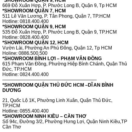
*
SHOWROOM QUẬN 9, HCM
669 Đỗ Xuân Hợp, P. Phước Long B, Quận 9, Tp HCM
*SHOWROOM QUẬN 7, HCM
511 Lê Văn Lương, P. Tân Phong, Quận 7, TP.HCM
Hotline: 0818.400.400
*SHOWROOM QUẬN 9, HCM
535 Đỗ Xuân Hợp, P. Phước Long B, Quận 9, TP.HCM
Hotline: 0828.400.400
*SHOWROOM QUẬN 12, HCM
Vườn Lài, Phường An Phú Đông, Quận 12, Tp HCM
Holine: 0886.500.500
*SHOWROOM BÌNH LỢI – PHẠM VĂN ĐỒNG
615 Phạm Văn Đồng, Phường Hiệp Bình Chánh, Quận Thủ
Đức, TP.HCM
Hotline: 0824.400.400
————————————————————
*SHOWROOM QUẬN THỦ ĐỨC HCM –DĨ AN BÌNH
DƯƠNG
21, Quốc Lộ 1K, Phường Linh Xuân, Quận Thủ Đức,
TP.HCM
Hotline: 0855.400.400
*SHOWROOM NINH KIỀU – CẦN THƠ
Số 94c, Đường 3/2, Phường Hưng Lợi, Quận Ninh Kiều,TP
Cần Thơ