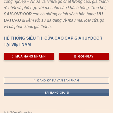
công nghiêp – Nhựa và Nhựa gỗ chất lượng cao, giá thành
rẻ nhất và phù hợp với mọi nhu cầu khách hàng. Trên hết,
SAIGONDOOR
còn có những chính sách bán hàng
ƯU
ĐÃI
CAO
đi kèm với sự đa dạng về mẫu mã, loại cửa gỗ
và cả phân khúc giá thành.
HỆ THỐNG SIÊU THỊ CỬA CAO CẤP GIAHUYDOOR
TẠI VIỆT NAM
MUA HÀNG NHANH
GỌI NGAY
ĐĂNG KÝ TƯ VẤN SẢN PHẨM
TẢI BẢNG GIÁ
Mã:
TQA-93.jpg.jpg