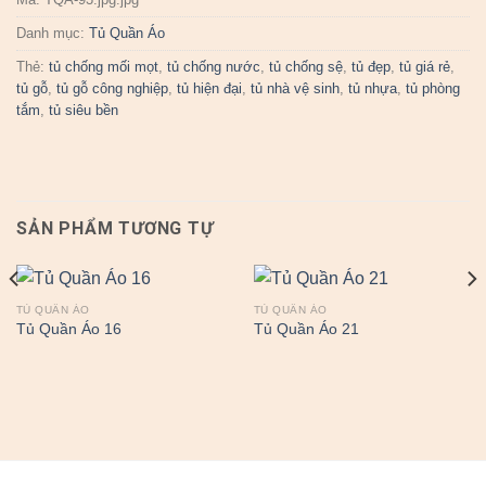
Danh mục:
Tủ Quần Áo
Thẻ:
tủ chống mối mọt
,
tủ chống nước
,
tủ chống sệ
,
tủ đẹp
,
tủ giá rẻ
,
tủ gỗ
,
tủ gỗ công nghiệp
,
tủ hiện đại
,
tủ nhà vệ sinh
,
tủ nhựa
,
tủ phòng
tắm
,
tủ siêu bền
SẢN PHẨM TƯƠNG TỰ
TỦ QUẦN ÁO
TỦ QUẦN ÁO
Tủ Quần Áo 16
Tủ Quần Áo 21