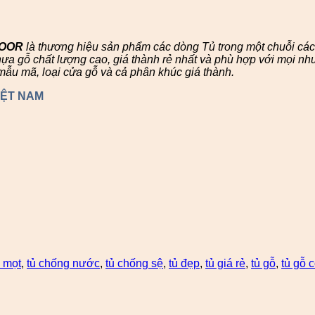
DOOR
là thương hiệu sản phẩm các dòng Tủ trong một chuỗi c
 gỗ chất lượng cao, giá thành rẻ nhất và phù hợp với mọi nhu
mẫu mã, loại cửa gỗ và cả phân khúc giá thành.
IỆT NAM
 mọt
,
tủ chống nước
,
tủ chống sệ
,
tủ đẹp
,
tủ giá rẻ
,
tủ gỗ
,
tủ gỗ 