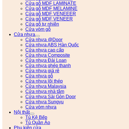
Cửa gỗ MDF LAMINATE
Cửa gỗ MDF MELAMINE
Cửa gỗ MDF VENEEER
Cửa gỗ MDF VENEER
Cửa gỗ tự nhiên
Cửa vòm gỗ
Cửa nhựa
Cửa nhựa @Door
Cửa nhựa ABS Hàn Quốc
Cửa nhựa cao cấp
Cửa nhựa Composite
Cửa nhựa Đài Loan
Cửa nhựa ghép thanh
Cửa nhựa giá rẻ
Cửa nhựa gỗ
Cửa nhựa lõi thép
Cửa nhựa Malaysia
Cửa nhựa nhà tắm
Cửa nhựa Sài Gòn Door
Cửa nhựa Sungyu
Cửa vòm nhựa
Nội thất
Tủ Kệ Bếp
Tủ Quần Áo
Phụ kiện cửa