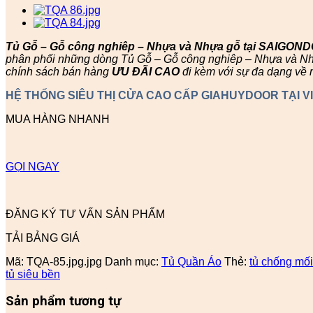
Tủ Gỗ – Gỗ công nghiêp – Nhựa và Nhựa gỗ tại SAIGON
phân phối những dòng Tủ Gỗ – Gỗ công nghiêp – Nhựa và Nhựa
chính sách bán hàng
ƯU ĐÃI
CAO
đi kèm với sự đa dạng về 
HỆ THỐNG SIÊU THỊ CỬA CAO CẤP GIAHUYDOOR TẠI V
MUA HÀNG NHANH
GỌI NGAY
ĐĂNG KÝ TƯ VẤN SẢN PHẨM
TẢI BẢNG GIÁ
Mã:
TQA-85.jpg.jpg
Danh mục:
Tủ Quần Áo
Thẻ:
tủ chống mối
tủ siêu bền
Sản phẩm tương tự