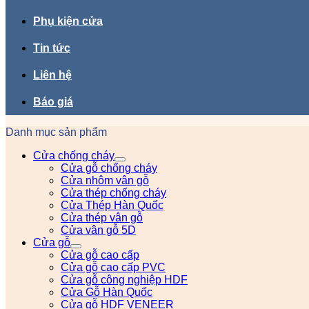
Phụ kiện cửa
Tin tức
Liên hệ
Báo giá
Danh mục sản phẩm
Cửa chống cháy
Cửa gỗ chống cháy
Cửa nhôm vân gỗ
Cửa thép chống cháy
Cửa Thép Hàn Quốc
Cửa thép vân gỗ
Cửa vân gỗ 5D
Cửa gỗ
Cửa gỗ cao cấp
Cửa gỗ cao cấp PVC
Cửa gỗ công nghiệp HDF
Cửa Gỗ Hàn Quốc
Cửa gỗ HDF VENEER