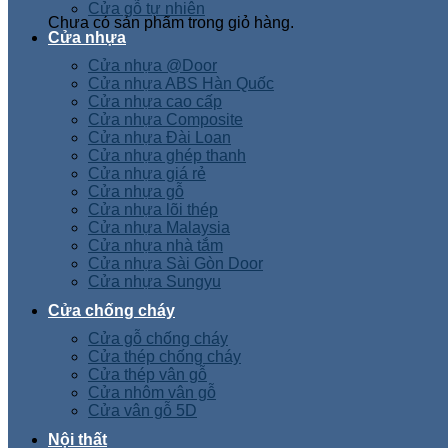
Cửa gỗ tự nhiên
Chưa có sản phẩm trong giỏ hàng.
Cửa nhựa
Cửa nhựa @Door
Cửa nhựa ABS Hàn Quốc
Cửa nhựa cao cấp
Cửa nhựa Composite
Cửa nhựa Đài Loan
Cửa nhựa ghép thanh
Cửa nhựa giá rẻ
Cửa nhựa gỗ
Cửa nhựa lõi thép
Cửa nhựa Malaysia
Cửa nhựa nhà tắm
Cửa nhựa Sài Gòn Door
Cửa nhựa Sungyu
Cửa chống cháy
Cửa gỗ chống cháy
Cửa thép chống cháy
Cửa thép vân gỗ
Cửa nhôm vân gỗ
Cửa vân gỗ 5D
Nội thất