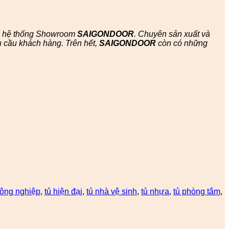
ác hệ thống Showroom
SAIGONDOOR
. Chuyên sản xuất và
 cầu khách hàng. Trên hết,
SAIGONDOOR
còn có những
công nghiệp
,
tủ hiện đại
,
tủ nhà vệ sinh
,
tủ nhựa
,
tủ phòng tắm
,