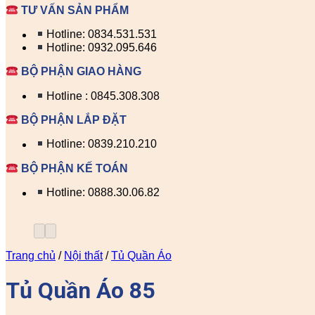
TƯ VẤN SẢN PHẨM
Hotline: 0834.531.531
Hotline: 0932.095.646
BỘ PHẬN GIAO HÀNG
Hotline : 0845.308.308
BỘ PHẬN LẮP ĐẶT
Hotline: 0839.210.210
BỘ PHẬN KẾ TOÁN
Hotline: 0888.30.06.82
Trang chủ
/
Nội thất
/
Tủ Quần Áo
Tủ Quần Áo 85