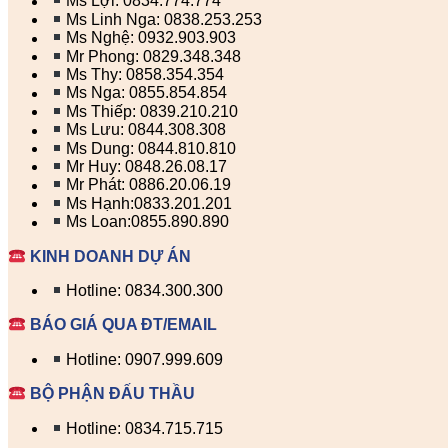
Ms Lợi: 0834.774.774
Ms Linh Nga: 0838.253.253
Ms Nghệ: 0932.903.903
Mr Phong: 0829.348.348
Ms Thy: 0858.354.354
Ms Nga: 0855.854.854
Ms Thiếp: 0839.210.210
Ms Lưu: 0844.308.308
Ms Dung: 0844.810.810
Mr Huy: 0848.26.08.17
Mr Phát: 0886.20.06.19
Ms Hạnh:0833.201.201
Ms Loan:0855.890.890
KINH DOANH DỰ ÁN
Hotline: 0834.300.300
BÁO GIÁ QUA ĐT/EMAIL
Hotline: 0907.999.609
BỘ PHẬN ĐẤU THẦU
Hotline: 0834.715.715