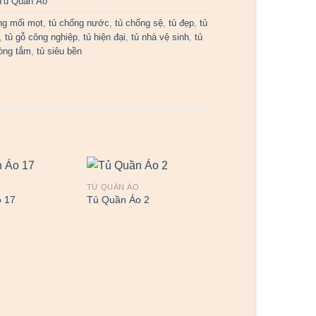
Tủ Quần Áo
ng mối mọt
,
tủ chống nước
,
tủ chống sệ
,
tủ đẹp
,
tủ
,
tủ gỗ công nghiệp
,
tủ hiện đại
,
tủ nhà vệ sinh
,
tủ
òng tắm
,
tủ siêu bền
TỦ QUẦN ÁO
 17
Tủ Quần Áo 2