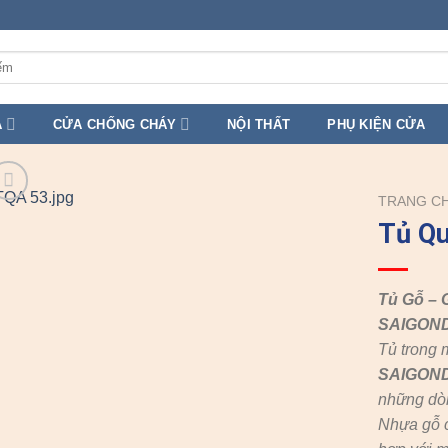
A
CỬA CHỐNG CHÁY
NỘI THẤT
PHỤ KIỆN CỬA
TRANG C
Tủ Q
Tủ Gỗ – 
SAIGON
Tủ trong 
SAIGON
những dò
Nhựa gỗ c