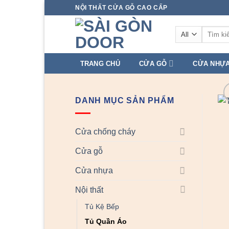
Skip
NỘI THẤT CỬA GỖ CAO CẤP
to
Tìm
content
kiếm:
TRANG CHỦ
CỬA GỖ
CỬA NHỰ
DANH MỤC SẢN PHẨM
Cửa chống cháy
Cửa gỗ
Cửa nhựa
Nội thất
Tủ Kệ Bếp
Tủ Quần Áo