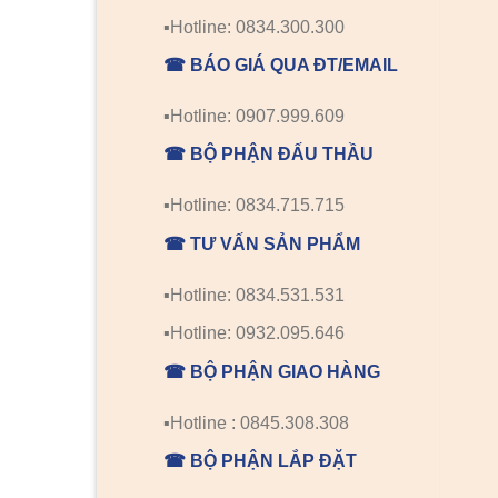
▪️Hotline: 0834.300.300
☎ BÁO GIÁ QUA ĐT/EMAIL
▪️Hotline: 0907.999.609
☎ BỘ PHẬN ĐẤU THẦU
▪️Hotline: 0834.715.715
☎ TƯ VẤN SẢN PHẨM
▪️Hotline: 0834.531.531
▪️Hotline: 0932.095.646
☎ BỘ PHẬN GIAO HÀNG
▪️Hotline : 0845.308.308
☎ BỘ PHẬN LẮP ĐẶT