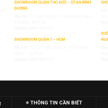
SHOWROOM QUẬN THỦ ĐỨC – DĨ AN BÌNH
SH
DƯƠNG
 B,
Địa
Địa chỉ:
21, Quốc Lộ 1K, P. Linh Xuân, Quận
Lợi
Thủ Đức, Tp.HCM
Hot
Hotline:
0855.400.400
XƯỞ
SHOWROOM QUẬN 7 – HCM
NGA
Địa chỉ:
511, Lê Văn Lương, P. Tân Phong,
Địa
Quận 7, Tp.HCM
Quậ
Hotline:
0818.400.400
Hot
⭐ THÔNG TIN CẦN BIẾT
R