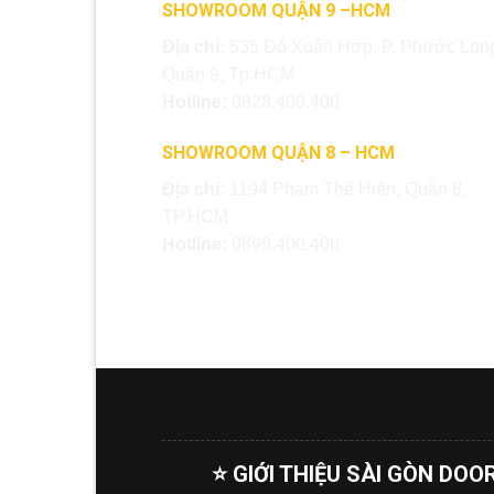
SHOWROOM QUẬN 9 –HCM
Địa chỉ:
535 Đỗ Xuân Hợp, P. Phước Long
Quận 9, Tp.HCM
Hotline:
0828.400.400
SHOWROOM QUẬN 8 – HCM
Địa chỉ:
1194 Phạm Thế Hiển, Quận 8,
TP.HCM
Hotline:
0899.400.400
⭐ GIỚI THIỆU SÀI GÒN DOO