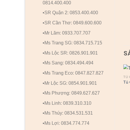
0814.400.400
▪️SR Quận 2: 0853.400.400
▪️SR Cần Thơ: 0849.600.600
▪️Mr Lãm: 0933.707.707
▪️Ms Trang SG: 0834.715.715
S
▪️Ms Lộc SR: 0826.901.901
▪️Ms Sang: 0834.494.494
▪️Ms Trang Eco: 0847.827.827
TỦ QUẦN ÁO
TỦ QUẦN ÁO
TỦ 
Tủ Quần Áo 1
Tủ Quần Áo 12
Tủ 
▪️Mr Lộc SG: 0854.901.901
▪️Ms Phượng: 0849.627.627
▪️Ms Linh: 0839.310.310
▪️Ms Thúy: 0834.531.531
▪️Ms Lợi: 0834.774.774