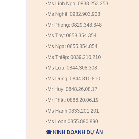
▪️Ms Linh Nga: 0838.253.253
▪️Ms Nghệ: 0932.903.903
▪️Mr Phong: 0829.348.348
▪️Ms Thy: 0858.354.354
▪️Ms Nga: 0855.854.854
▪️Ms Thiếp: 0839.210.210
▪️Ms Lưu: 0844.308.308
▪️Ms Dung: 0844.810.810
▪️Mr Huy: 0848.26.08.17
▪️Mr Phát: 0886.20.06.19
▪️Ms Hạnh:0833.201.201
▪️Ms Loan:0855.890.890
☎ KINH DOANH DỰ ÁN