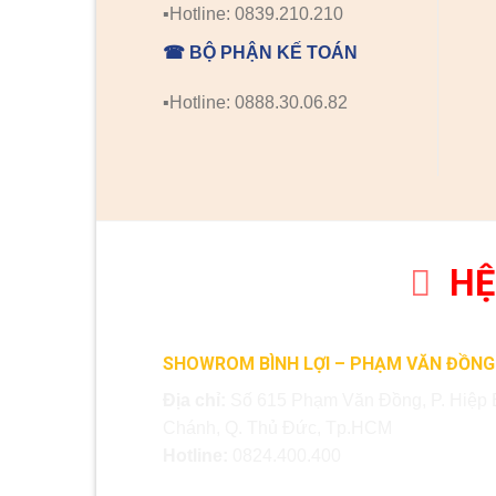
▪️Hotline: 0839.210.210
☎ BỘ PHẬN KẾ TOÁN
▪️Hotline: 0888.30.06.82
HỆ
SHOWROM BÌNH LỢI – PHẠM VĂN ĐỒNG
Địa chỉ:
Số 615 Phạm Văn Đồng, P. Hiệp 
Chánh, Q. Thủ Đức, Tp.HCM
Hotline:
0824.400.400