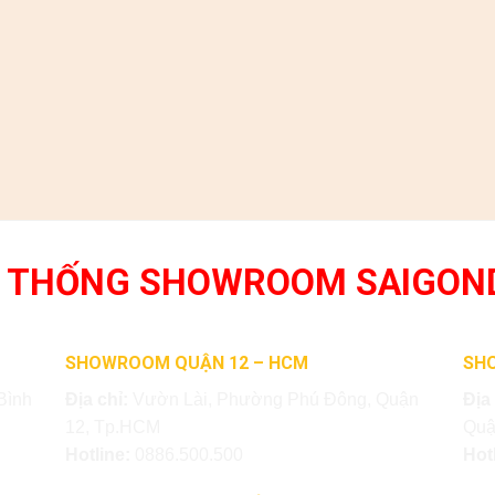
 THỐNG SHOWROOM SAIGON
SHOWROOM QUẬN 12 – HCM
SH
Bình
Địa chỉ:
Vườn Lài, Phường Phú Đông, Quận
Địa
12, Tp.HCM
Quậ
Hotline:
0886.500.500
Hot