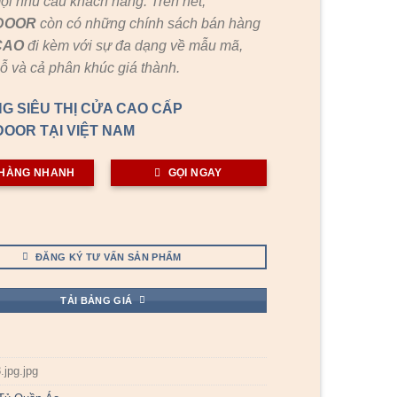
ọi nhu cầu khách hàng. Trên hết,
DOOR
còn có những chính sách bán hàng
CAO
đi kèm với sự đa dạng về mẫu mã,
gỗ và cả phân khúc giá thành.
G SIÊU THỊ CỬA CAO CẤP
OOR TẠI VIỆT NAM
HÀNG NHANH
GỌI NGAY
ĐĂNG KÝ TƯ VẤN SẢN PHẨM
TẢI BẢNG GIÁ
jpg.jpg