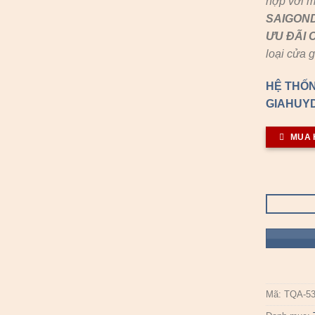
hợp với m
SAIGON
ƯU ĐÃI
loại cửa 
HỆ THỐN
GIAHUYD
MUA 
Mã:
TQA-53.