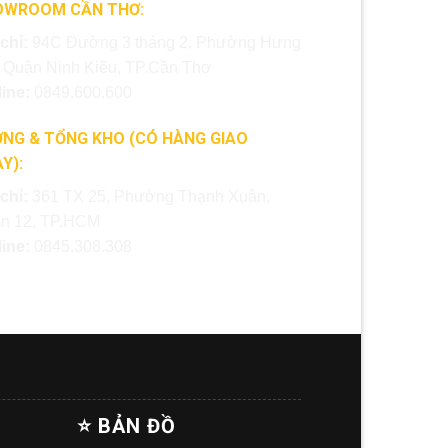
OWROOM CẦN THƠ:
 chỉ:
94C Đường 3 tháng 2, Phường Hưng
, Quận Ninh Kiều, TP.Cần Thơ
line:
0849.600.600
NG & TỔNG KHO (CÓ HÀNG GIAO
Y):
 chỉ:
361 TX 25, Phường Thạnh Xuân,
n 12, TP.HCM
line:
0845.308.308
⭐ BẢN ĐỒ