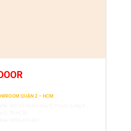
DOOR
OWROOM QUẬN 2 – HCM:
 chỉ:
669 Đỗ Xuân Hợp, P. Phước Long B,
n 9, TP.HCM
line:
0853.400.400