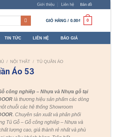
Giới thiệu
Liên hệ
Bản đồ
0
GIỎ HÀNG /
0.00
₫
TIN TỨC
LIÊN HỆ
BÁO GIÁ
HỦ
/
NỘI THẤT
/
TỦ QUẦN ÁO
uần Áo 53
Gỗ công nghiêp – Nhựa và Nhựa gỗ tại
DOOR
là thương hiệu sản phẩm các dòng
một chuỗi các hệ thống Showroom
DOOR
. Chuyên sản xuất và phân phối
ng Tủ Gỗ – Gỗ công nghiêp – Nhựa và
hất lượng cao, giá thành rẻ nhất và phù