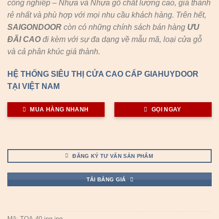
công nghiêp – Nhựa và Nhựa gỗ chất lượng cao, giá thành
rẻ nhất và phù hợp với mọi nhu cầu khách hàng. Trên hết,
SAIGONDOOR
còn có những chính sách bán hàng
ƯU
ĐÃI
CAO
đi kèm với sự đa dạng về mẫu mã, loại cửa gỗ
và cả phân khúc giá thành.
HỆ THỐNG SIÊU THỊ CỬA CAO CẤP GIAHUYDOOR
TẠI VIỆT NAM
MUA HÀNG NHANH
GỌI NGAY
ĐĂNG KÝ TƯ VẤN SẢN PHẨM
TẢI BẢNG GIÁ
Mã:
TQA-40.jpg.jpg