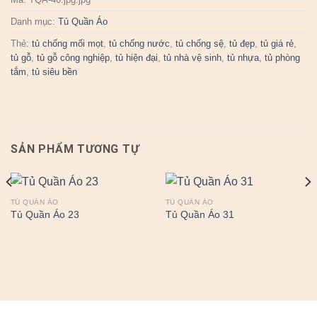
Danh mục:
Tủ Quần Áo
Thẻ:
tủ chống mối mọt
,
tủ chống nước
,
tủ chống sệ
,
tủ đẹp
,
tủ giá rẻ
,
tủ gỗ
,
tủ gỗ công nghiệp
,
tủ hiện đại
,
tủ nhà vệ sinh
,
tủ nhựa
,
tủ phòng
tắm
,
tủ siêu bền
SẢN PHẨM TƯƠNG TỰ
TỦ QUẦN ÁO
TỦ QUẦN ÁO
Tủ Quần Áo 23
Tủ Quần Áo 31